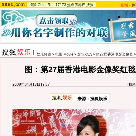
搜狐
ChinaRen
17173
焦点房地产
搜狗
新闻
-
体
娱乐频道
>
电影 Movie
>
影坛动态
>
第27届香港电影金像奖
图：第27届香港电影金像奖红毯
2008年04月13日19:37
[
我来
来源：搜狐娱乐