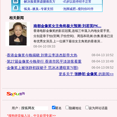
相关新闻
南都金像奖女主角终极大预测:刘若英PK...
香港电影金像奖的影后冠冕,连续三年落入内地女星手里,
分别是章子怡(官网,子怡空间)、周迅和巩俐.仿佛,香港已没
有优秀女演员.上一位摘下最佳女主角奖的香港演...
08-04-10 09:33
·
香港金像奖今晚揭晓 刘青云李连杰影帝大热
08-04-13 10:52
·
第27届金像奖今晚举行 香港市民平淡游客看重
08-04-13 10:49
·
金像奖上被张静初踩裙子 范冰冰遭暗算?(图)
06-04-13 09:52
更多关于
张静初 金像奖
的新闻>>
用户：
匿名
隐藏地址
设为辩论话题
*搜狗拼音输入法，中文处理专家>>