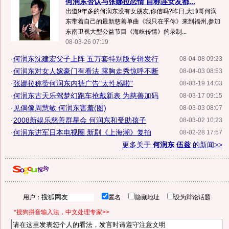
何润东否认与张娜拉恋情 自称连女友都...
出道9年多的何润东没有女朋友,你信吗?昨日,大帅哥何润
东带着自己的最新慈善单曲《我只在乎你》来到福州,参加
东南卫视大型公益节目《海峡传情》的录制...
08-03-26 07:19
·
何润东沈建宏父子上阵 五万套特别版专辑发行
08-04-08 09:23
·
何润东对女人嫁豪门有看法 露胸走秀惊呼不断
08-04-03 08:53
·
张娜拉称赞何润东内裤广告"太性感啦"
08-03-19 14:03
·
何润东古天乐驾梦幻跑车抢戴新表 为慈善加码
08-03-17 09:15
·
见偶像周慧敏 何润东害羞(图)
08-03-03 08:07
·
2008新娱乐慈善群星会 何润东和受助孩子
08-03-02 10:23
·
何润东进军日本电视圈 新剧《上海潮》复拍
08-02-28 17:57
更多关于
何润东 伍兹
的新闻>>
用户：
匿名
隐藏地址
设为辩论话题
*搜狗拼音输入法，中文处理专家>>