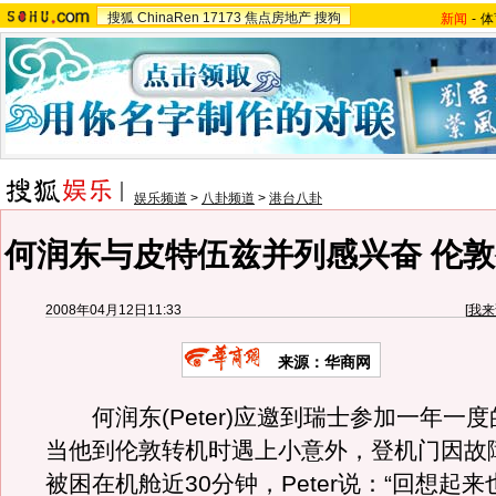
搜狐
ChinaRen
17173
焦点房地产
搜狗
新闻
-
体
娱乐频道
>
八卦频道
>
港台八卦
何润东与皮特伍兹并列感兴奋 伦敦
2008年04月12日11:33
[
我来
来源：华商网
何润东(Peter)应邀到瑞士参加一年一
当他到伦敦转机时遇上小意外，登机门因故
被困在机舱近30分钟，Peter说：“回想起