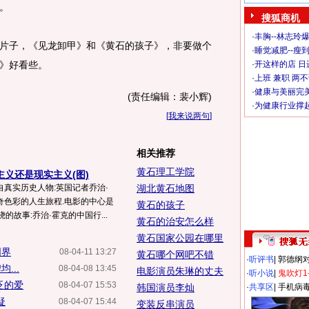
。
搜狐商机
·
丰胸--林志玲
子，《见龙卸甲》和《黄石的孩子》，非要做个
·
睡觉减肥--瘦到
》好看些。
·
开这样的店 日进
·
上班 兼职 两
·
健康与美丽完
(责任编辑：裴小辉)
·
为健康行业撑
[
我来说两句
]
相关推荐
黄石理工学院
主义还是现实主义(图)
真实历史人物:英国记者乔治·
湖北黄石地图
奇色彩的人生旅程.电影的中心是
黄石的孩子
的故事:乔治·霍克的中国行...
黄石的治安怎么样
黄石国家公园在哪里
国界
08-04-11 13:27
黄石哪个网吧不错
·
听评书
|
郭德纲
...
08-04-08 13:45
电影演员朱琳的丈夫
·
听小说
|
鬼吹灯1
泛的爱
08-04-07 15:53
韩国演员李灿
·
共享区
|
手机病
疑
08-04-07 15:44
变装反串演员