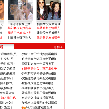
情史
李冰冰被爆已婚
揭秘生父离婚内幕
孕
·
揭刘晓庆离婚内幕
·
李幼斌新恋情曝光
婚
·
周迅王艳婆媳相见
·
陆毅爱女照首曝光
折
·
刘嘉玲自曝正造人
·
陈好新男友被曝光
 后
更多>>
喂猕猴桃(图)
·
独家：章子怡带妈妈看电影
好身材(图)
·
佟大为马伊琍再度牵手(图)
秀性感(图)
·
倪萍赵忠祥十年后再携手
服装皆为租赁
·
刘涛富豪老公为家产求生子
颜乘地铁被拍
·
舒淇醉酒瞬间惨被抓拍(图)
做活体解剖
·
实拍漂亮的地摊西施(组图)
的暴烈脾气
·
世界九大罪恶之城(组图)
遇灵异事件
·
李孝利新欢私密视频曝光
成命案导火索
·
孟庭苇可爱儿子最新照(图)
：加入我们吧！
·
点击进入搜狐娱乐影视库
howGirl
·
游戏史上最般配的十对情侣
2》送票！
·
张元首透露戒毒生活