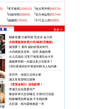
5)
李宇春吧
(104510)
快乐男声吧
(68574)
刘德华吧
(69854)
东方神起吧
(65744)
婚姻吧
(78544)
37℃女人吧
(6985)
视 频
更多>>
·
独家首播:大秦帝国
范冰冰-金大班
·
在线看超高收视大戏:
蜗居(完整版)
·
倔强萝卜
麦田
媳妇的美好时代
·
大内密探灵灵狗
倪萍-美丽的事
·
台儿庄战役 日军尸体装满百余卡车
声》
·
揭秘希特勒一生躲过多少次暗杀？
·
1982香港回归中英谈判鲜为人知内幕
·
宋丹丹：张国立活得太累
·
满文军有望明日获释
曝光
·
《变形金刚2》送电影票！
·
李湘王岳伦恩爱待产
·
黎姿怀孕大肚照曝光 月用30万安胎
·
阿娇懒理冠希返港:不关我的事
·
古巨基：我与霆锋都是一哥
不断