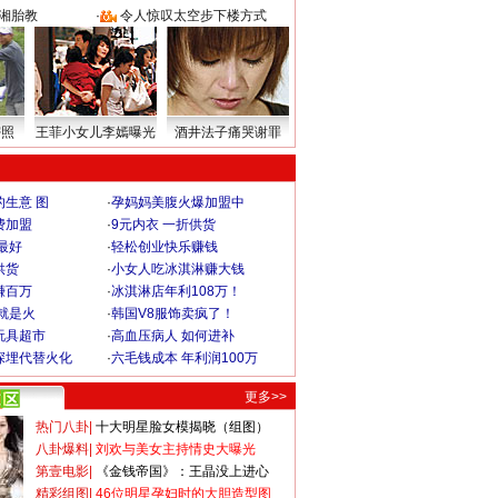
湘胎教
·
令人惊叹太空步下楼方式
密照
王菲小女儿李嫣曝光
酒井法子痛哭谢罪
生意 图
·
孕妈妈美腹火爆加盟中
费加盟
·
9元内衣 一折供货
最好
·
轻松创业快乐赚钱
供货
·
小女人吃冰淇淋赚大钱
赚百万
·
冰淇淋店年利108万！
就是火
·
韩国V8服饰卖疯了！
玩具超市
·
高血压病人 如何进补
深埋代替火化
·
六毛钱成本 年利润100万
更多>>
热门八卦
|
十大明星脸女模揭晓（组图）
八卦爆料
|
刘欢与美女主持情史大曝光
第壹电影
|
《金钱帝国》：王晶没上进心
精彩组图
|
46位明星孕妇时的大胆造型图