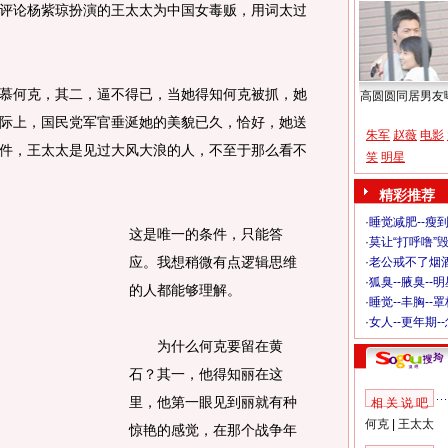
评论杨紫琼扮演的王太太为中国女毒贩，用词太过
何克，其二，逼不得已，当她得知何克被抓，她
高圆圆同居男友
际上，国民党军官垂涎她的美貌已久，恰好，她送
朱军
赵薇
电影
件，王太太是见过大风大浪的人，不至于那么看不
笑
明星
精彩推荐
·
睡觉减肥--瘦到
这是唯一的条件，只能答
·
莫让“打呼噜”
应。我想稍微有点逻辑思维
·
老公戒不了烟酒
·
狐臭--腋臭--
的人都能够理解。
·
睡觉--丰胸--
·
女人--更年期-
为什么何克要留在黄
石？其一，他得知丽在这
里，他第一眼见到丽就有种
相 关 说 吧
何克
|
王太太
惊艳的感觉，在那个战争年