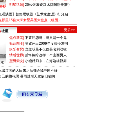
明星话题
|
20位银幕硬汉比拼阳刚美(图)
撞衫
狐观演团】普契尼歌剧《艺术家生涯》打分贴
电影里15位大牌女星美图大盘点（组图）
更多>>
焦点新闻
|
不要迷恋哥，哥只是一个鬼
贴贴图图
|
英媒评出2009年度搞怪发明
娱乐旮旯
|
当红明星不仅仅是名利双收
情感世界
|
后悔嫁给这样一个山西男人
型男索女
|
小糖精归来，在海边轻轻舞
口水
么出过国的人回来之后都会说中国不好
自己的旗袍照
暴雨过后天空依旧晴朗