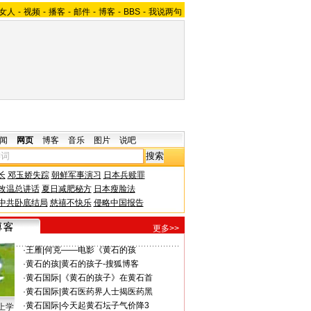
女人
-
视频
-
播客
-
邮件
-
博客
-
BBS
-
我说两句
闻
网页
博客
音乐
图片
说吧
长
邓玉娇失踪
朝鲜军事演习
日本兵赎罪
改温总讲话
夏日减肥秘方
日本瘦脸法
中共卧底结局
慈禧不快乐
侵略中国报告
更多>>
·
王雁
|
何克——电影《黄石的孩
·
黄石的孩
|
黄石的孩子-搜狐博客
·
黄石国际
|
《黄石的孩子》在黄石首
·
黄石国际
|
黄石医药界人士揭医药黑
·
黄石国际
|
今天起黄石坛子气价降3
上学