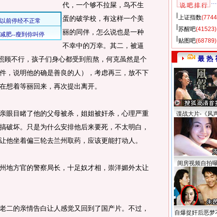
代，一个够不拉屎，鸟不生
说 吧 排 行
上证指数
(7744
蛋的破学校，有这样一个美
苏醒吧
(41523)
丽的同伴，怎么说也是一种
贴图吧
(68789)
不幸中的万幸。其二，被逼
最 热 
人照顾不行，孩子们身心都受到煎熬，何克虽然是个
件，说明他的确是善良的人），考虑再三，放不下
在想着等丽回来，再次提出离开。
眼目睹了他的父母被杀，姐姐被奸杀，心理严重
谍战大片-《风
搞破坏。只是为什么安排他后来要死，不太明白，
让他坐着偏三轮去兰州取药，应该更能打动人。
闺房视频自拍
地方官的警察局长，十足奴才相，崇洋媚外太让
二的亲情告白让人感觉又回到了国产片。不过，
自爆捉奸后恶梦