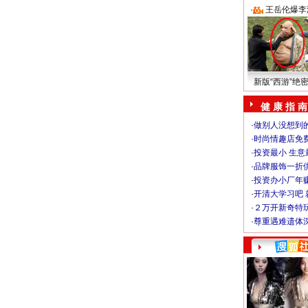
·
王岳伦爆李
新版“西游”绝
健 康 指 南
·
做别人没想到的
·
时尚情趣店免
·
投资最小 生意
·
品牌服饰一折
·
投资办小厂年
·
开清大学习吧 
·
２万开新奇特
·
尊重遇难遗体