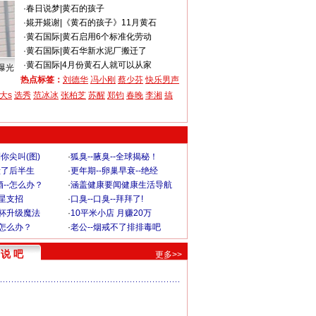
·
春日说梦
|
黄石的孩子
·
婲开婲谢
|
《黄石的孩子》11月黄石
·
黄石国际
|
黄石启用6个标准化劳动
·
黄石国际
|
黄石华新水泥厂搬迁了
·
黄石国际
|
4月份黄石人就可以从家
曝光
热点标签：
刘德华
冯小刚
蔡少芬
快乐男声
大s
选秀
范冰冰
张柏芝
苏醒
郑钧
春晚
李湘
搞
你尖叫(图)
·
狐臭--腋臭--全球揭秘！
毁了后半生
·
更年期--卵巢早衰--绝经
--怎么办？
·
涵盖健康要闻健康生活导航
明星支招
·
口臭--口臭--拜拜了!
罩杯升级魔法
·
10平米小店 月赚20万
-怎么办？
·
老公--烟戒不了排排毒吧
说 吧
更多>>