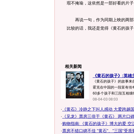
瑕不掩瑜，这依然是一部好看的片子
再说一句，作为同期上映的两部片
比较的话，我还是觉得《黄石的孩子
相关新闻
《黄石的孩子》:英雄
《黄石的孩子》的故事来自
霍克在中国的一段富有传
60多个孩子和三段互相缠绕
08-04-03 08:03
·
《黄石》冷静之下叫人感动 大爱跨越
·
《见龙》票房三倍于《黄石》 两片口碑均
·
购物指南:《黄石的孩子》博大的爱 空
·
票房不错口碑不佳 "黄石"、"三国"受质