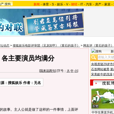
地产
搜狗
新闻
-
体育
-
S
-
娱乐
-
V
-
财经
-
IT
-
汽车
-
房产
-
家居
-
影坛动态
>
搜狐娱乐电影评审团《见龙卸甲》《黄石的孩子》
>
网友评《黄石的孩子》
新
 各主要演员均满分
央视质疑29岁市
石首网站被黑
篡
[
我来说两句
] [字号：
大
中
小
]
宋美龄牛奶洗澡
来源：搜狐娱乐 作者：无名
故事。主人公就是做了这样的一件事情，上面评
中学生乘直升机