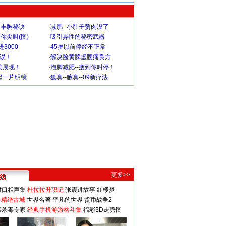
爆丰胸秘诀
·
减肥--小肚子赘肉没了
你尖叫(图)
·
吸引异性的秘密武器
3000
·
45岁以前停经不正常
不误！
·
解决脸黄脾虚腰痛良方
美展现！
·
泡脚减肥--瘦到你叫停！
起一片明镜
·
狐臭--腋臭--09新疗法
更多>>
对口相声集
杜拉拉升职记
张震讲故事
红楼梦
-精绝古城
世界名著
平凡的世界
货币战争2
毒杀毒专家
经典手机游游格斗集
福彩3D走势图