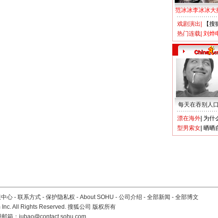
范冰冰李冰冰大
戏剧演出
|
【搜
热门连载
|
刘烨
每天在吞别人
漂在海外
|
为什
型男索女
|
晒晒
服中心
-
联系方式
-
保护隐私权
-
About SOHU
-
公司介绍
-
全部新闻
-
全部博文
Inc. All Rights Reserved. 搜狐公司
版权所有
报邮箱：
jubao@contact.sohu.com