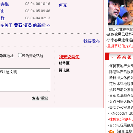
号弄混
08-04-06 10:16
何克
历史
08-04-05 09:46
一样
08-04-04 02:13
更多关于
黄石 演员
的新闻>>
揭田壮壮徐帆
·
赵薇被爆已经怀
·
李宇春爆遭母逼
我要发布
·
圣诞节明信片八
隐藏地址
设为辩论话题
我来说两句
茶 余 饭
精华区
·
何炅获地产大亨
辩论区
·
陈慧琳产后恢复
·
殷桃街头休闲装
·
范冰冰红地毯
·
姚晨与老公素
·
日军竟拿战俘
·
盘点网坛大腕
·
美女办公室遭
·
《Nobody》
·
搜狐娱乐招聘
·
台北电玩展靓丽S
·
《变形金刚