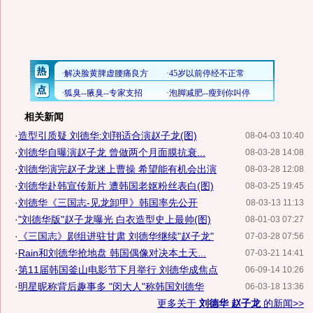
相关新闻
·
造型引质疑 刘德华:刘翔适合演赵子龙(图)
08-04-03 10:40
·
刘德华自曝演赵子龙 曾做两个月面膜抗衰...
08-03-28 14:08
·
刘德华演完赵子龙迷上曹操 希望能有机会出演
08-03-28 12:08
·
刘德华赴韩宣传新片 遭韩国老妪粉丝表白(图)
08-03-25 19:45
·
刘德华《三国志-见龙卸甲》韩国率先公开
08-03-13 11:13
·
"刘德华版"赵子龙曝光 白衣造型史上最帅(图)
08-01-03 07:27
·
《三国志》剧组进驻甘肃 刘德华继续"赵子龙"
07-03-28 07:56
·
Rain和刘德华抢地盘 韩国偶像对决本土天...
07-03-21 14:41
·
第11届韩国釜山电影节下月举行 刘德华成焦点
06-09-14 10:26
·
明星昵称背后趣事多 "闵大人"称韩国刘德华
06-03-18 13:36
更多关于
刘德华 赵子龙
的新闻>>