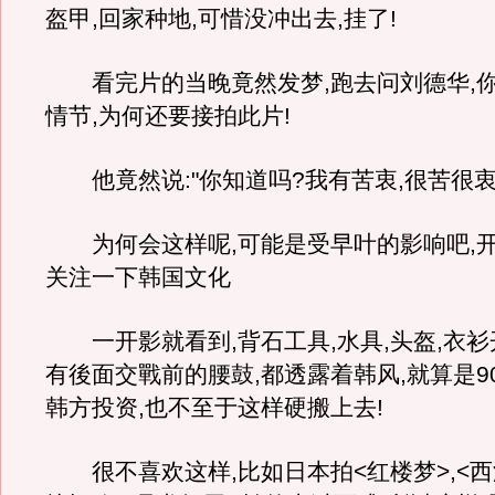
盔甲,回家种地,可惜没冲出去,挂了!
看完片的当晚竟然发梦,跑去问刘德华,
情节,为何还要接拍此片!
他竟然说:"你知道吗?我有苦衷,很苦很衷!
为何会这样呢,可能是受早叶的影响吧,
关注一下韩国文化
一开影就看到,背石工具,水具,头盔,衣衫开
有後面交戰前的腰鼓,都透露着韩风,就算是9
韩方投资,也不至于这样硬搬上去!
很不喜欢这样,比如日本拍<红楼梦>,<西