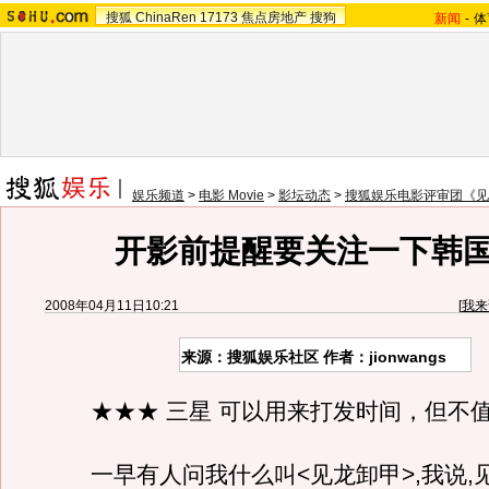
搜狐
ChinaRen
17173
焦点房地产
搜狗
新闻
-
体
娱乐频道
>
电影 Movie
>
影坛动态
>
搜狐娱乐电影评审团《见
开影前提醒要关注一下韩
2008年04月11日10:21
[
我来
来源：搜狐娱乐社区 作者：jionwangs
★★★ 三星 可以用来打发时间，但不
一早有人问我什么叫<见龙卸甲>,我说,见