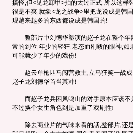
搞怪,但<见龙卸甲>拍的太过正式,所以这样
很是不爽,就象<龙之战争>里把龙说成是韩国
现越来越多的东西都说成是韩国的!
整部片中刘德华塑演的赵子龙在整个年
常的到位,年少的轻狂,老态而刚毅的眼神,如
可能就少了年少的戏份!
赵云单枪匹马闯营救主,立马狂笑一战成名,
赵子龙刘德华首当其冲!
而赵子龙兵困凤鸣山的对手原本应该不是
不过换个女生角色到是加重了戏剧性!
除去商业片的气味来看的話,整部片,还是