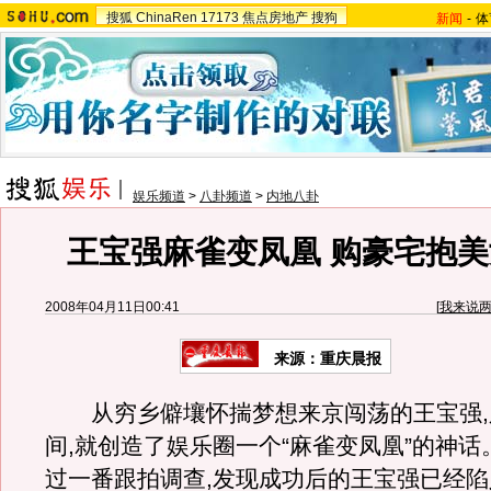
搜狐
ChinaRen
17173
焦点房地产
搜狗
新闻
-
体
娱乐频道
>
八卦频道
>
内地八卦
王宝强麻雀变凤凰 购豪宅抱美
2008年04月11日00:41
[
我来说
来源：重庆晨报
从穷乡僻壤怀揣梦想来京闯荡的王宝强,
间,就创造了娱乐圈一个“麻雀变凤凰”的神话
过一番跟拍调查,发现成功后的王宝强已经