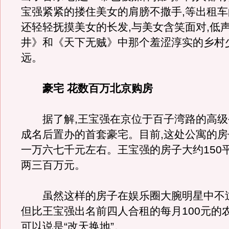
宝强紧紧的搂住美女的肩膀不撒手,等出租
还轻轻抚摸美女的长发,与美女含笑面对,低声
井》和《天下无贼》中那个羞涩淳实的乡村
远。
豪宅 花数百万北京购房
据了解,王宝强在京位于百子湾路的高级
成名后置办的首套豪宅。目前,这处公寓的
一万六七千元左右。王宝强的房子大约150
两三百万元。
虽然这样的房子在娱乐圈大腕明星中不过“
但比王宝强出名前四人合租的每月100元的
可以说是“改天换地”。