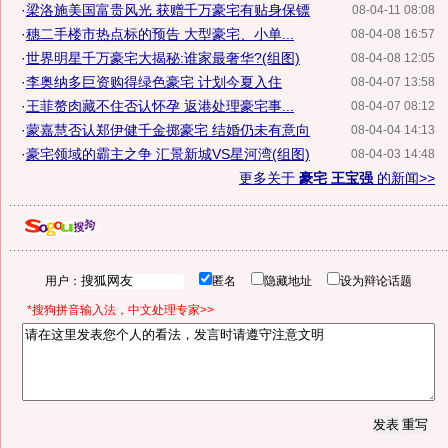
·
梁洛施美国富贵风光 获赠千万豪宅有贴身保镖
08-04-11 08:08
·
穗二手楼市热点标的预告 大型豪宅、小单...
08-04-08 16:57
·
世界明星千万豪宅大揭秘:谁家最奢华?(组图)
08-04-08 12:05
·
李奥纳多巨资购得绿色豪宅 计划今夏入住
08-04-07 13:58
·
王菲赘肉藏不住否认怀孕 返港处理豪宅事...
08-04-07 08:12
·
蒙嘉慧否认郑伊健千金掷豪宅 结婚仍未有意向
08-04-04 14:13
·
豪宅领域的霸主之争 汇景新城VS星河湾(组图)
08-04-03 14:48
更多关于
豪宅 王宝强
的新闻>>
用户：
匿名
隐藏地址
设为辩论话题
*搜狗拼音输入法，中文处理专家>>