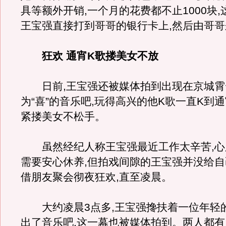
具等额外开销,一个月的花费都不止1000块
王宝强直接打到哥哥的银行卡上,然后由哥
狂欢 通宵K歌搂美女不放
日前,王宝强还被媒体拍到出现在京城霄
为“喜”的音乐吧,玩得高兴的他K歌一直K到通
紧搂美女不松手。
虽然经纪人称王宝强最近工作太辛苦,心
需要安心休养,但拍戏间隙的王宝强并没给自
借朋友聚会彻夜狂欢,直至凌晨。
大约凌晨3点多,王宝强搀扶着一位年轻
出了音乐吧,这一幕也被媒体拍到。两人都有