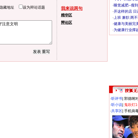
·
睡觉减肥--瘦到
隐藏地址
设为辩论话题
我来说两句
·
开这样的店 日进
精华区
·
上班 兼职 两
辩论区
·
健康与美丽完
·
为健康行业撑
·
听评书
|
郭德纲
·
听小说
|
鬼吹灯1
·
共享区
|
手机病