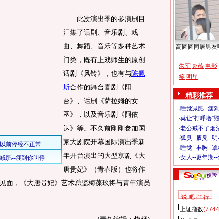
此次演出季的参演剧目
汇集了话剧、音乐剧、戏
曲、舞蹈、音乐等多种艺术
高圆圆同居男友
门类，既有上戏师生的原创
朱军
赵薇
电影
话剧《风铃》，也有与
陈佩
笑
明星
斯
合作的舞台喜剧《阳
精彩推荐
台》、话剧《萨拉姆的女
·
睡觉减肥--瘦到
巫》，以及音乐剧《阿依
·
莫让“打呼噜”
达》等。不久前刚刚参加国
·
老公戒不了烟酒
·
狐臭--腋臭--
家大剧院开幕国际演出季新
·
睡觉--丰胸--
年开台演出的大型京剧《大
·
女人--更年期-
唐贵妃》（青春版）也将作
见面，《大唐贵妃》艺术总监梅葆玖将与青年演员
说 吧 排 行
上证指数
(7744