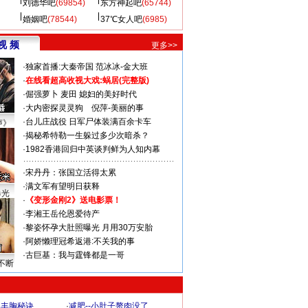
刘德华吧
(69854)
东方神起吧
(65744)
婚姻吧
(78544)
37℃女人吧
(6985)
视 频
更多>>
·
独家首播:大秦帝国
范冰冰-金大班
·
在线看超高收视大戏:
蜗居(完整版)
·
倔强萝卜
麦田
媳妇的美好时代
·
大内密探灵灵狗
倪萍-美丽的事
·
台儿庄战役 日军尸体装满百余卡车
声》
·
揭秘希特勒一生躲过多少次暗杀？
·
1982香港回归中英谈判鲜为人知内幕
·
宋丹丹：张国立活得太累
·
满文军有望明日获释
曝光
·
《变形金刚2》送电影票！
·
李湘王岳伦恩爱待产
·
黎姿怀孕大肚照曝光 月用30万安胎
·
阿娇懒理冠希返港:不关我的事
·
古巨基：我与霆锋都是一哥
不断
爆丰胸秘诀
·
减肥--小肚子赘肉没了