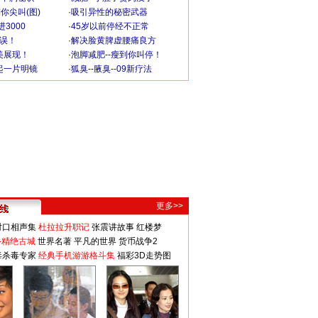
你尖叫(图)
·
吸引异性的秘密武器
3000
·
45岁以前停经不正常
不误！
·
解决脸黄脾虚腰痛良方
美展现！
·
泡脚减肥--瘦到你叫停！
起一片明镜
·
狐臭--腋臭--09新疗法
更多>>
对口相声集
杜拉拉升职记
张震讲故事
红楼梦
-精绝古城
世界名著
平凡的世界
货币战争2
毒杀毒专家
经典手机游游格斗集
福彩3D走势图