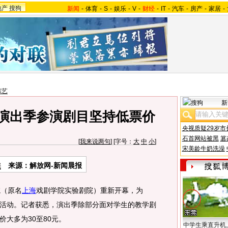
地产
搜狗
新闻
-
体育
-
S
-
娱乐
-
V
-
财经
-
IT
-
汽车
-
房产
-
家居
-
综艺
新
 演出季参演剧目坚持低票价
央视质疑29岁市
石首网站被黑
篡
[
我来说两句
] [字号：
大
中
小
]
宋美龄牛奶洗澡
来源：解放网-新闻晨报
（原名
上海
戏剧学院实验剧院）重新开幕，为
活动。记者获悉，演出季除部分面对学生的教学剧
大多为30至80元。
中学生乘直升机