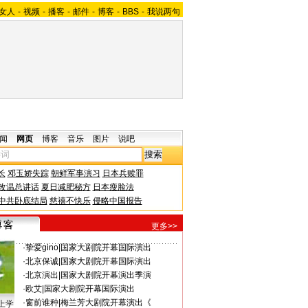
女人
-
视频
-
播客
-
邮件
-
博客
-
BBS
-
我说两句
闻
网页
博客
音乐
图片
说吧
长
邓玉娇失踪
朝鲜军事演习
日本兵赎罪
改温总讲话
夏日减肥秘方
日本瘦脸法
中共卧底结局
慈禧不快乐
侵略中国报告
更多>>
·
挚爱gino
|
国家大剧院开幕国际演出
·
北京保诚
|
国家大剧院开幕国际演出
·
北京演出
|
国家大剧院开幕演出季演
·
欧艾
|
国家大剧院开幕国际演出
·
窗前谁种
|
梅兰芳大剧院开幕演出《
上学