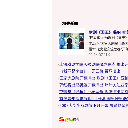
相关新闻
歌剧《国王》唱响,收
(记者李红艳)歌剧《国王
重,既为"国家大剧院开幕
届"中法文化交流之春"开幕大
08-04-07 11:01
·
上海戏剧学院实验剧院修缮完毕 推出开幕
·
《我不是李白》一元票价 百场演出
·
国家大剧院开幕演出 歌剧《国王》压
·
韩红将出席奥运开幕演出 呼吁关注西部贫
·
芭蕾舞《鹊桥》公布票价 揭密演出高额成
·
首届青年戏剧节即9月开幕 演出推出低
·
2007大学生戏剧节下月开幕 票价均坚持公