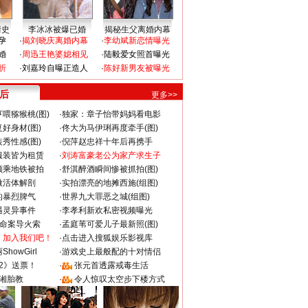
情史
李冰冰被爆已婚
揭秘生父离婚内幕
孕
·
揭刘晓庆离婚内幕
·
李幼斌新恋情曝光
婚
·
周迅王艳婆媳相见
·
陆毅爱女照首曝光
折
·
刘嘉玲自曝正造人
·
陈好新男友被曝光
 后
更多>>
喂猕猴桃(图)
·
独家：章子怡带妈妈看电影
好身材(图)
·
佟大为马伊琍再度牵手(图)
秀性感(图)
·
倪萍赵忠祥十年后再携手
服装皆为租赁
·
刘涛富豪老公为家产求生子
颜乘地铁被拍
·
舒淇醉酒瞬间惨被抓拍(图)
做活体解剖
·
实拍漂亮的地摊西施(组图)
的暴烈脾气
·
世界九大罪恶之城(组图)
遇灵异事件
·
李孝利新欢私密视频曝光
成命案导火索
·
孟庭苇可爱儿子最新照(图)
：加入我们吧！
·
点击进入搜狐娱乐影视库
howGirl
·
游戏史上最般配的十对情侣
2》送票！
·
张元首透露戒毒生活
湘胎教
·
令人惊叹太空步下楼方式