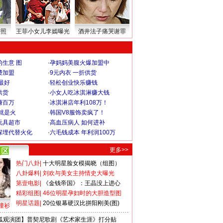
密照
王菲小女儿李嫣曝光
酒井法子痛哭谢罪
生意 图
·
孕妈妈美腹火爆加盟中
费加盟
·
9元内衣 一折供货
最好
·
轻松创业快乐赚钱
供货
·
小女人吃冰淇淋赚大钱
赚百万
·
冰淇淋店年利108万！
就是火
·
韩国V8服饰卖疯了！
玩具超市
·
高血压病人 如何进补
深埋代替火化
·
六毛钱成本 年利润100万
更多>>
热门八卦
|
十大明星脸女模揭晓（组图）
八卦爆料
|
刘欢与美女主持情史大曝光
第壹电影
|
《金钱帝国》：王晶没上进心
精彩组图
|
46位明星孕妇时的大胆造型图
明星话题
|
20位银幕硬汉比拼阳刚美(图)
撞衫
狐观演团】普契尼歌剧《艺术家生涯》打分贴