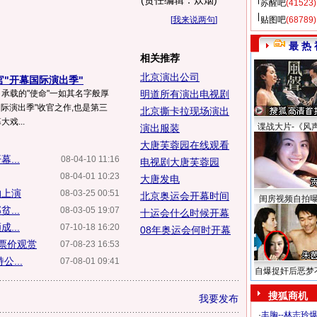
(责任编辑：炊烟)
苏醒吧
(41523)
[
我来说两句
]
贴图吧
(68789)
最 热 
相关推荐
北京演出公司
官"开幕国际演出季"
》承载的"使命"一如其名字般厚
明道所有演出电视剧
国际演出季"收官之作,也是第三
北京撕卡拉现场演出
戏...
谍战大片-《风
演出服装
大唐芙蓉园在线观看
...
08-04-10 11:16
电视剧大唐芙蓉园
08-04-01 10:23
大唐发电
轴上演
08-03-25 00:51
北京奥运会开幕时间
闺房视频自拍
...
08-03-05 19:07
十运会什么时候开幕
...
07-10-18 16:20
08年奥运会何时开幕
票价观赏
07-08-23 16:53
...
07-08-01 09:41
自爆捉奸后恶梦
搜狐商机
我要发布
·
丰胸--林志玲