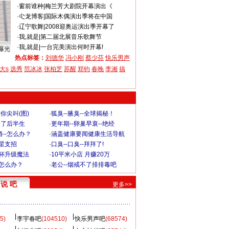
·
窗前谁种
|
梅兰芳大剧院开幕演出《
·
尐龙博客
|
国际木偶演出季将在中国
·
辽宁歌舞
|
2008迎奥运演出季开幕了
·
我,就是
|
第二届北展音乐歌舞节
·
我,就是
|
一台完美演出何时开幕!
曝光
热点标签：
刘德华
冯小刚
蔡少芬
快乐男声
大s
选秀
范冰冰
张柏芝
苏醒
郑钧
春晚
李湘
搞
你尖叫(图)
·
狐臭--腋臭--全球揭秘！
毁了后半生
·
更年期--卵巢早衰--绝经
--怎么办？
·
涵盖健康要闻健康生活导航
明星支招
·
口臭--口臭--拜拜了!
罩杯升级魔法
·
10平米小店 月赚20万
-怎么办？
·
老公--烟戒不了排排毒吧
说 吧
更多>>
5)
李宇春吧
(104510)
快乐男声吧
(68574)