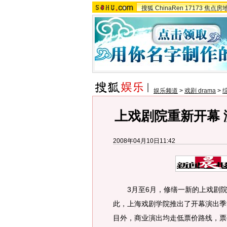
搜狐
ChinaRen
17173
焦点房
娱乐频道
>
戏剧 drama
>
上戏剧院重新开幕
2008年04月10日11:42
3月至6月，修缮一新的上戏剧院
此，上海戏剧学院推出了开幕演出季
目外，商业演出均走低票价路线，票价