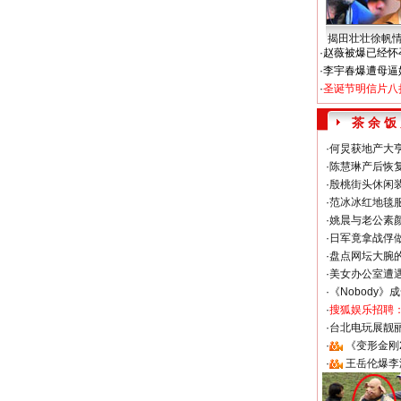
揭田壮壮徐帆
·
赵薇被爆已经怀
·
李宇春爆遭母逼
·
圣诞节明信片八
茶 余 饭
·
何炅获地产大亨
·
陈慧琳产后恢复
·
殷桃街头休闲装
·
范冰冰红地毯
·
姚晨与老公素
·
日军竟拿战俘
·
盘点网坛大腕
·
美女办公室遭
·
《Nobody》
·
搜狐娱乐招聘
·
台北电玩展靓丽S
·
《变形金刚
·
王岳伦爆李