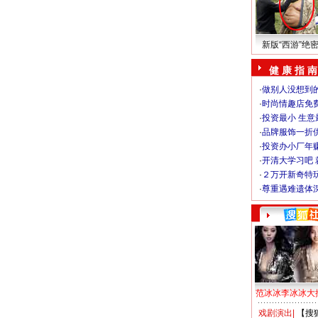
新版“西游”绝
健 康 指 南
·
做别人没想到的
·
时尚情趣店免
·
投资最小 生意
·
品牌服饰一折
·
投资办小厂年
·
开清大学习吧 
·
２万开新奇特
·
尊重遇难遗体
范冰冰李冰冰大
戏剧演出
|
【搜