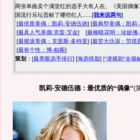
两张单曲卖个满堂红的选手大有人在。《美国偶像
国流行乐坛贡献了哪些红人......[
我来说两句
]
[
最优质美偶：凯莉-安德伍德
] [
最典型美偶：凯莉
[
最具人气美偶:克雷-艾金
] [
最柳暗花明：珍妮佛
[
最摇滚美偶：克里斯-多特里
] [
最苦大仇深：范塔
[
最有个性：博-柏斯
]
策划
：[
最养眼选手排行
] [
海选怪胎
]
[“潜规则”全揭
凯莉-安德伍德：最优质的“偶像”
(