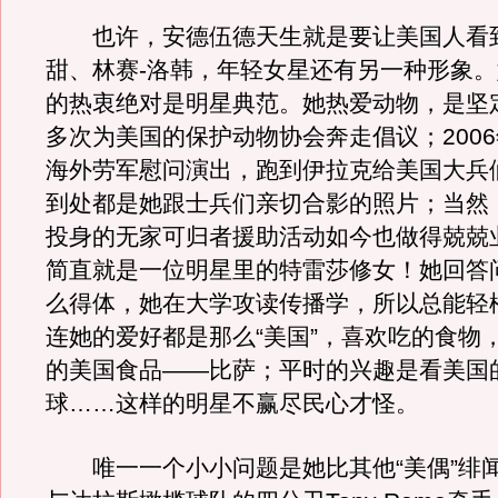
也许，安德伍德天生就是要让美国人看
甜、林赛-洛韩，年轻女星还有另一种形象
的热衷绝对是明星典范。她热爱动物，是坚
多次为美国的保护动物协会奔走倡议；200
海外劳军慰问演出，跑到伊拉克给美国大兵
到处都是她跟士兵们亲切合影的照片；当然
投身的无家可归者援助活动如今也做得兢兢
简直就是一位明星里的特雷莎修女！她回答
么得体，她在大学攻读传播学，所以总能轻
连她的爱好都是那么“美国”，喜欢吃的食物
的美国食品——比萨；平时的兴趣是看美国的
球……这样的明星不赢尽民心才怪。
唯一一个小小问题是她比其他“美偶”绯