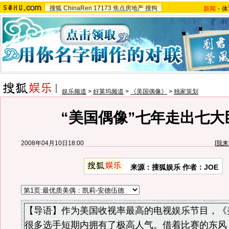
搜狐
ChinaRen
17173
焦点房地产
搜狗
新闻
-
体
娱乐频道
>
好莱坞频道
>
《美国偶像》
>
独家策划
“美国偶像”七年走出七大
2008年04月10日18:00
[
我来
来源：搜狐娱乐 作者：JOE
【导语】作为美国收视率最高的电视娱乐节目，《
很多选手短期内拥有了极高人气。借着比赛的东风