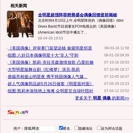
相关新闻
全明星超强阵容慈善盛会偶像回馈提前揭秘
北京时间4月10日上午,全明星阵容的《偶像回馈》(Idol
Gives Back)节目就要在FOX电视台的《美国偶像》
(American Idol)节目中播出了...
08-04-09 19:53
·
《美国偶像》评审赛门装望远镜 偷窥明星邻居
08-03-16 11:58
·
组图:八卦日本偶像明星十大"非人"守则
08-01-28 09:39
·
《美国偶像》凯莉-克拉克森激情放歌 凸显肚腩
07-10-16 16:03
·
大型明星版舞台剧《红楼梦》演员-凯莉
07-10-06 18:17
·
唐嫣亮相釜山明星夜 携手韩国偶像人气爆...
07-10-05 16:47
·
超人气偶像郭品超5月26日做客《明星面对面》
07-05-29 10:23
·
组图:凯莉米洛惊艳上海滩 众明星甘当绿叶陪衬
07-04-12 10:52
更多关于
明星 偶像
的新闻>>
用户：
匿名
隐藏地址
设为辩论话题