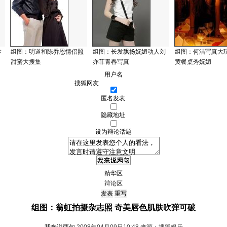
纱
组图：明道和陈乔恩情侣照
组图：长发飘扬妩媚动人刘
组图：何洁写真大
甜蜜大搜集
亦菲青春写真
黄餐桌秀妩媚
用户名
匿名发表
隐藏地址
设为辩论话题
精华区
辩论区
组图：翁虹拍摄杂志照 奇美唇色肌肤吹弹可破