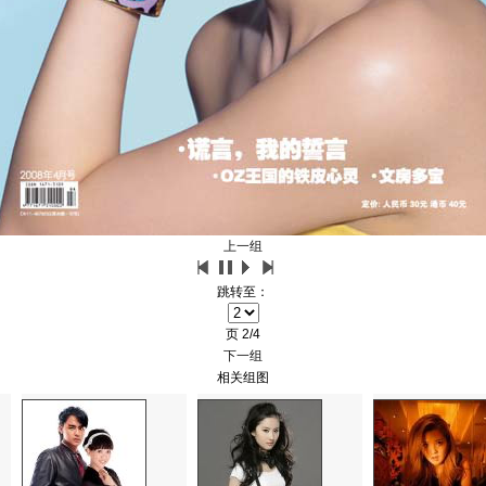
上一组
跳转至：
页
2/4
下一组
相关组图