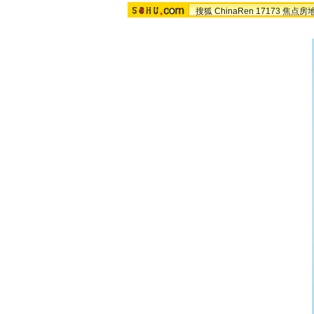
搜狐
ChinaRen
17173
焦点房