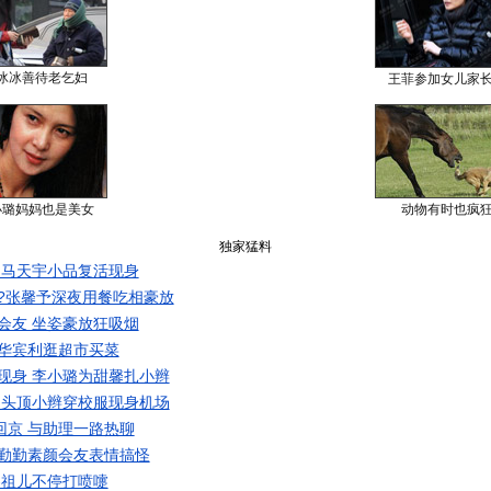
冰冰善待老乞妇
王菲参加女儿家
小璐妈妈也是美女
动物有时也疯
独家猛料
 马天宇小品复活现身
?张馨予深夜用餐吃相豪放
会友 坐姿豪放狂吸烟
华宾利逛超市买菜
现身 李小璐为甜馨扎小辫
 头顶小辫穿校服现身机场
回京 与助理一路热聊
勤勤素颜会友表情搞怪
容祖儿不停打喷嚏