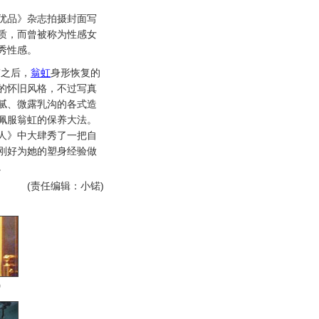
优品》杂志拍摄封面写
质，而曾被称为性感女
秀性感。
之后，
翁虹
身形恢复的
的怀旧风格，不过写真
腻、微露乳沟的各式造
佩服翁虹的保养大法。
人》中大肆秀了一把自
刚好为她的塑身经验做
。
(责任编辑：小锘)
男