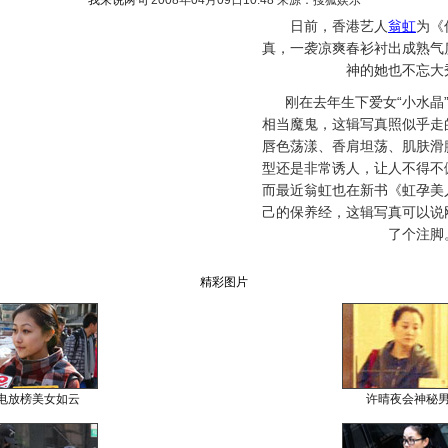
我来说两句
2008年04月09日10:48 来源：搜狐娱乐
日前，香港艺人
翁虹
为《
真，一袭凉爽春衫衬出成熟气
神的她也不忘大
刚在去年生下爱女“小水晶”
相当魔鬼，这辑写真照似乎走
唇色荡漾、香肩坦荡、肌肤滑
型还是非常诱人，让人不得不
而最近翁虹也在新书《虹孕美
己的保养经，这辑写真可以说
了个注脚
精彩图片
电放榜美女如云
许晴夜会神秘