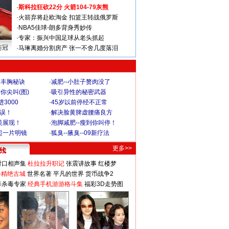
·
斯科拉狂砍22分 火箭104-79灰熊
·
火箭弃将赴欧淘金 扣篮王转战俄罗斯
·
NBA5佳球-朗多背身秀妙传
·
专家：振兴中国足球从老头抓起
连冠
·
马琳离婚分割房产 张一不舍几度落泪
爆丰胸秘诀
·
减肥--小肚子赘肉没了
你尖叫(图)
·
吸引异性的秘密武器
3000
·
45岁以前停经不正常
不误！
·
解决脸黄脾虚腰痛良方
美展现！
·
泡脚减肥--瘦到你叫停！
起一片明镜
·
狐臭--腋臭--09新疗法
更多>>
对口相声集
杜拉拉升职记
张震讲故事
红楼梦
-精绝古城
世界名著
平凡的世界
货币战争2
毒杀毒专家
经典手机游游格斗集
福彩3D走势图