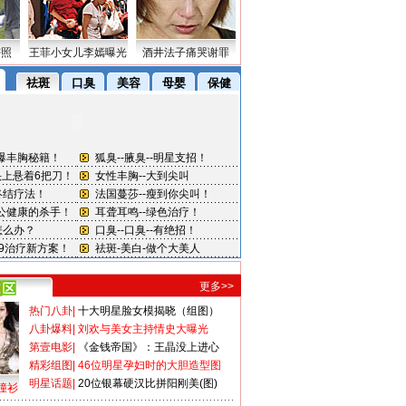
密照
王菲小女儿李嫣曝光
酒井法子痛哭谢罪
更多>>
热门八卦
|
十大明星脸女模揭晓（组图）
八卦爆料
|
刘欢与美女主持情史大曝光
第壹电影
|
《金钱帝国》：王晶没上进心
精彩组图
|
46位明星孕妇时的大胆造型图
明星话题
|
20位银幕硬汉比拼阳刚美(图)
撞衫