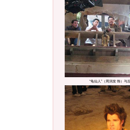
“龟仙人”（周润发 饰）与