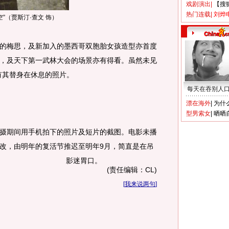
戏剧演出
|
【搜
热门连载
|
刘烨
”（贾斯汀·查文 饰）
梅思，及新加入的墨西哥双胞胎女孩造型亦首度
，及天下第一武林大会的场景亦有得看。虽然未见
有其替身在休息的照片。
每天在吞别人
漂在海外
|
为什
型男索女
|
晒晒
期间用手机拍下的照片及短片的截图。电影未播
改，由明年的复活节推迟至明年9月，简直是在吊
影迷胃口。
(责任编辑：CL)
[
我来说两句
]