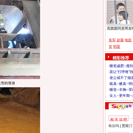
高圆圆同居男友
朱军
赵薇
电影
笑
明星
精彩推荐
·
睡觉减肥--瘦到
·
莫让“打呼噜”
·
老公戒不了烟酒
左旁的替身
·
狐臭--腋臭--
·
睡觉--丰胸--
·
女人--更年期-
相 关 说 吧
布尔玛
|
贾斯汀