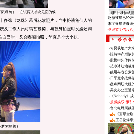
罗萨姆 饰），在试两人初次见面的戏
揭田壮壮徐帆
·
赵薇被爆已经怀
多张《龙珠》幕后花絮照片，当中扮演龟仙人的
·
李宇春爆遭母逼
嫂及工作人员可谓甚投契，与替身拍照时发嫂还调
·
圣诞节明信片八
准自己时，又会嘟嘴拍照，简直是个大小孩。
茶 余 饭
·
何炅获地产大亨
·
陈慧琳产后恢复
·
殷桃街头休闲装
·
范冰冰红地毯
·
姚晨与老公素
·
日军竟拿战俘
·
盘点网坛大腕
·
美女办公室遭
·
《Nobody》
·
搜狐娱乐招聘
·
台北电玩展靓丽S
·
《变形金刚
·
王岳伦爆李
罗萨姆 饰）