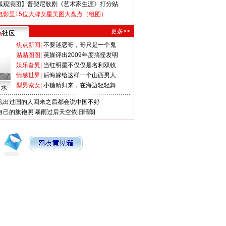
狐观演团】普契尼歌剧《艺术家生涯》打分贴
电影里15位大牌女星美图大盘点（组图）
更多>>
焦点新闻
|
不要迷恋哥，哥只是一个鬼
贴贴图图
|
英媒评出2009年度搞怪发明
娱乐旮旯
|
当红明星不仅仅是名利双收
情感世界
|
后悔嫁给这样一个山西男人
型男索女
|
小糖精归来，在海边轻轻舞
口水
么出过国的人回来之后都会说中国不好
自己的旗袍照
暴雨过后天空依旧晴朗