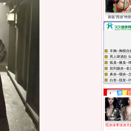
新版“西游”绝
范冰冰李冰冰大