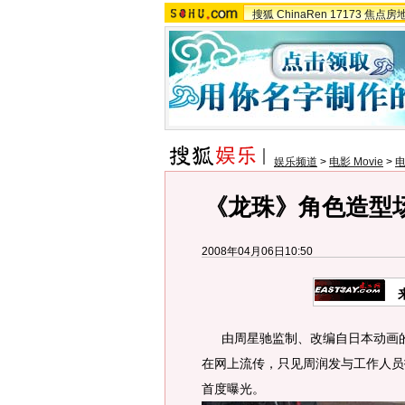
搜狐
ChinaRen
17173
焦点房
娱乐频道
>
电影 Movie
>
《龙珠》角色造型
2008年04月06日10:50
由周星驰监制、改编自日本动画的
在网上流传，只见周润发与工作人员
首度曝光。