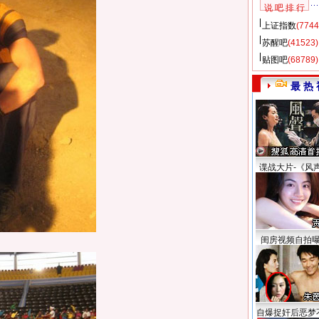
说 吧 排 行
上证指数
(7744
苏醒吧
(41523)
贴图吧
(68789)
最 热 
谍战大片-《风
闺房视频自拍
自爆捉奸后恶梦