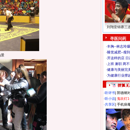
刘翔亚锦赛三
寻医问药
·
丰胸--林志玲
·
睡觉减肥--瘦到
场景
·
开这样的店 日进
·
上班 兼职 两
·
健康与美丽完
·
为健康行业撑
·
听评书
|
郭德纲
·
听小说
|
鬼吹灯1
·
共享区
|
手机病