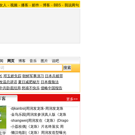
女人
-
视频
-
播客
-
邮件
-
博客
-
BBS
-
我说两句
闻
网页
博客
音乐
图片
说吧
长
邓玉娇失踪
朝鲜军事演习
日本兵赎罪
改温总讲话
夏日减肥秘方
日本瘦脸法
中共卧底结局
慈禧不快乐
侵略中国报告
更多>>
·
djkanbsi
|
周润发龙珠-周润发龙珠
·
金鸟乐园
|
周润发参演真人版《龙珠
·
shangwei
|
周润发在《龙珠》(Drago
·
小荔枝偶
|
《龙珠》片名终落实 周
·
懒汉电影
|
《龙珠》周润发造型曝光
上学