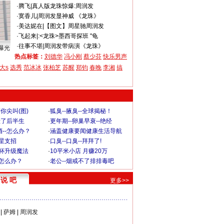
·
腾飞
|
真人版龙珠惊爆:周润发
·
寞香儿
|
周润发显神威 《龙珠》
·
美达妮在
|
【图文】周星驰周润发
·
飞起来
|
:<龙珠>墨西哥探班 "龟
·
往事不堪
|
周润发带病演《龙珠》
曝光
热点标签：
刘德华
冯小刚
蔡少芬
快乐男声
大s
选秀
范冰冰
张柏芝
苏醒
郑钧
春晚
李湘
搞
你尖叫(图)
·
狐臭--腋臭--全球揭秘！
毁了后半生
·
更年期--卵巢早衰--绝经
--怎么办？
·
涵盖健康要闻健康生活导航
明星支招
·
口臭--口臭--拜拜了!
罩杯升级魔法
·
10平米小店 月赚20万
-怎么办？
·
老公--烟戒不了排排毒吧
说 吧
更多>>
|
萨姆
|
周润发