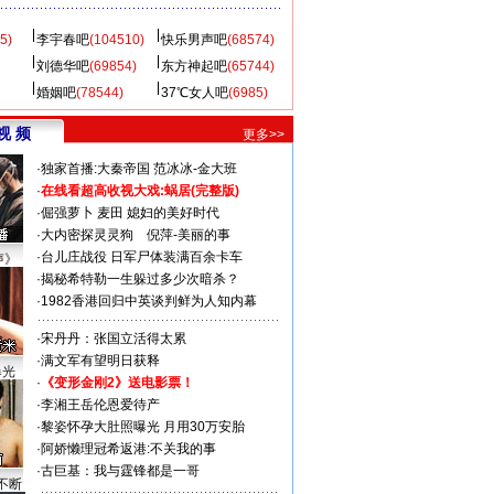
5)
李宇春吧
(104510)
快乐男声吧
(68574)
刘德华吧
(69854)
东方神起吧
(65744)
婚姻吧
(78544)
37℃女人吧
(6985)
视 频
更多>>
·
独家首播:大秦帝国
范冰冰-金大班
·
在线看超高收视大戏:
蜗居(完整版)
·
倔强萝卜
麦田
媳妇的美好时代
·
大内密探灵灵狗
倪萍-美丽的事
·
台儿庄战役 日军尸体装满百余卡车
声》
·
揭秘希特勒一生躲过多少次暗杀？
·
1982香港回归中英谈判鲜为人知内幕
·
宋丹丹：张国立活得太累
·
满文军有望明日获释
曝光
·
《变形金刚2》送电影票！
·
李湘王岳伦恩爱待产
·
黎姿怀孕大肚照曝光 月用30万安胎
·
阿娇懒理冠希返港:不关我的事
·
古巨基：我与霆锋都是一哥
不断