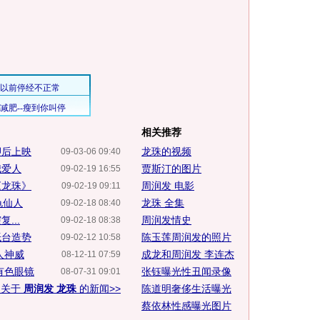
相关推荐
押后上映
龙珠的视频
09-03-06 09:40
我爱人
贾斯汀的图片
09-02-19 16:55
《龙珠》
周润发 电影
09-02-19 09:11
龟仙人
龙珠 全集
09-02-18 08:40
...
周润发情史
09-02-18 08:38
抵台造势
陈玉莲周润发的照片
09-02-12 10:58
人神威
成龙和周润发 李连杰
08-12-11 07:59
有色眼镜
张钰曝光性丑闻录像
08-07-31 09:01
多关于
周润发 龙珠
的新闻>>
陈道明奢侈生活曝光
蔡依林性感曝光图片