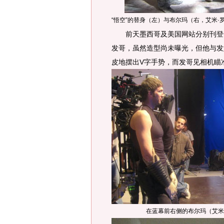
“悟空”的替身（左）与布尔玛（右，艾米·
前天墨西哥及美国网站分别刊登十
发哥，虽然造型尚未曝光，但他与发
皮地摆出V字手势，而发哥见相机瞄
在蓝幕前右侧的布尔玛（艾米·