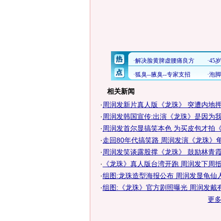
相关新闻
·
周润发新片真人版《龙珠》 突遭内地
·
周润发韩国宣传:出演《龙珠》是因为
·
周润发首尔显搞笑本色 为买皮包才拍
·
走回80年代搞笑路 周润发演《龙珠》
·
周润发笑谈露股撑《龙珠》 鼓励林青霞复
·
《龙珠》真人版台湾开跑 周润发下周
·
组图:龙珠造型海报公布 周润发显龟仙
·
组图:《龙珠》官方剧照曝光 周润发戴
更