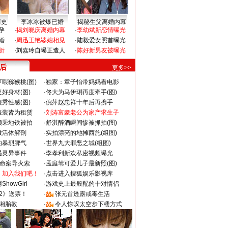
情史
李冰冰被爆已婚
揭秘生父离婚内幕
孕
·
揭刘晓庆离婚内幕
·
李幼斌新恋情曝光
婚
·
周迅王艳婆媳相见
·
陆毅爱女照首曝光
折
·
刘嘉玲自曝正造人
·
陈好新男友被曝光
 后
更多>>
喂猕猴桃(图)
·
独家：章子怡带妈妈看电影
好身材(图)
·
佟大为马伊琍再度牵手(图)
秀性感(图)
·
倪萍赵忠祥十年后再携手
服装皆为租赁
·
刘涛富豪老公为家产求生子
颜乘地铁被拍
·
舒淇醉酒瞬间惨被抓拍(图)
做活体解剖
·
实拍漂亮的地摊西施(组图)
的暴烈脾气
·
世界九大罪恶之城(组图)
遇灵异事件
·
李孝利新欢私密视频曝光
成命案导火索
·
孟庭苇可爱儿子最新照(图)
：加入我们吧！
·
点击进入搜狐娱乐影视库
howGirl
·
游戏史上最般配的十对情侣
2》送票！
·
张元首透露戒毒生活
湘胎教
·
令人惊叹太空步下楼方式