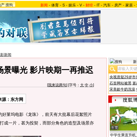
地产
搜狗
新闻
-
体育
-
S
-
娱乐
-
V
-
财经
-
IT
-
汽车
-
房产
-
家居
-
电影新闻
新
场景曝光 影片映期一再推迟
央视质疑29岁市
石首网站被黑
篡
[
我来说两句
] [字号：
大
中
小
]
宋美龄牛奶洗澡
来源：东方网
好莱坞电影《龙珠》，前天有大批幕后花絮照片
打成一片，甚为投契，而部分角色的造型及场景亦
中学生乘直升机