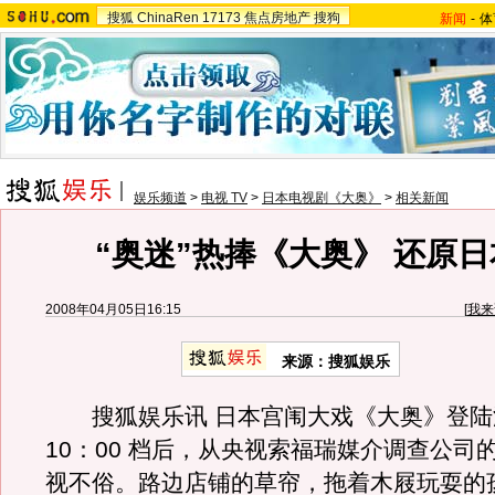
搜狐
ChinaRen
17173
焦点房地产
搜狗
新闻
-
体
娱乐频道
>
电视 TV
>
日本电视剧《大奥》
>
相关新闻
“奥迷”热捧《大奥》 还原
2008年04月05日16:15
[
我来
来源：搜狐娱乐
搜狐娱乐讯 日本宫闱大戏《大奥》登陆
10：00 档后，从央视索福瑞媒介调查公司
视不俗。路边店铺的草帘，拖着木屐玩耍的