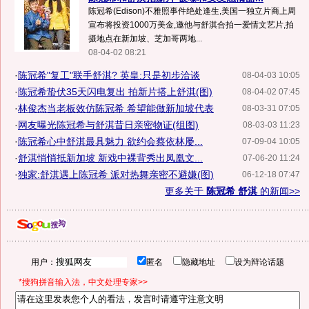
陈冠希(Edison)不雅照事件绝处逢生,美国一独立片商上周
宣布将投资1000万美金,邀他与舒淇合拍一爱情文艺片,拍
摄地点在新加坡、芝加哥两地...
08-04-02 08:21
·
陈冠希"复工"联手舒淇? 英皇:只是初步洽谈
08-04-03 10:05
·
陈冠希蛰伏35天闪电复出 拍新片搭上舒淇(图)
08-04-02 07:45
·
林俊杰当老板效仿陈冠希 希望能做新加坡代表
08-03-31 07:05
·
网友曝光陈冠希与舒淇昔日亲密物证(组图)
08-03-03 11:23
·
陈冠希心中舒淇最具魅力 欲约会蔡依林屡...
07-09-04 10:05
·
舒淇悄悄抵新加坡 新戏中裸背秀出凤凰文...
07-06-20 11:24
·
独家:舒淇遇上陈冠希 派对热舞亲密不避嫌(图)
06-12-18 07:47
更多关于
陈冠希 舒淇
的新闻>>
用户：
匿名
隐藏地址
设为辩论话题
*搜狗拼音输入法，中文处理专家>>