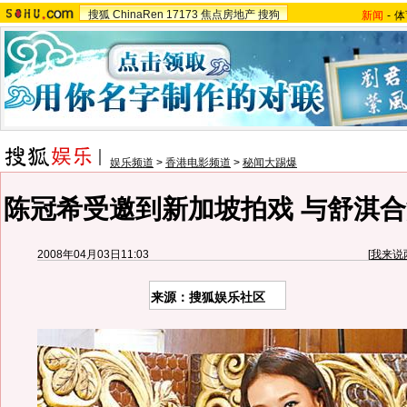
搜狐
ChinaRen
17173
焦点房地产
搜狗
新闻
-
体
娱乐频道
>
香港电影频道
>
秘闻大踢爆
陈冠希受邀到新加坡拍戏 与舒淇合
2008年04月03日11:03
[
我来说
来源：搜狐娱乐社区