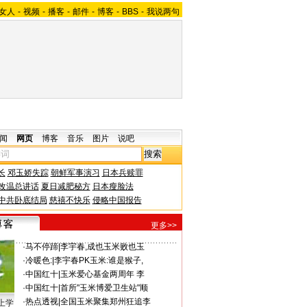
女人
-
视频
-
播客
-
邮件
-
博客
-
BBS
-
我说两句
闻
网页
博客
音乐
图片
说吧
长
邓玉娇失踪
朝鲜军事演习
日本兵赎罪
改温总讲话
夏日减肥秘方
日本瘦脸法
中共卧底结局
慈禧不快乐
侵略中国报告
更多>>
·
马不停蹄
|
李宇春,成也玉米败也玉
·
冷暖色:
|
李宇春PK玉米:谁是猴子,
·
中国红十
|
玉米爱心基金两周年 李
·
中国红十
|
首所"玉米博爱卫生站"顺
·
热点透视
|
全国玉米聚集郑州狂追李
上学