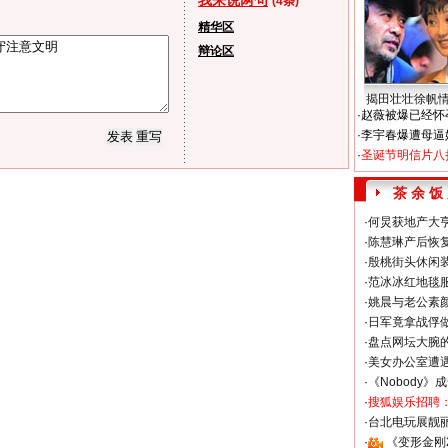
我来说两句
(4条)
精华区
辩论区
揭田壮壮徐帆
·
赵薇被爆已经怀
·
李宇春爆遭母逼
·
圣诞节明信片八
茶 余 饭
·
何炅获地产大亨
·
陈慧琳产后恢复
·
殷桃街头休闲装
·
范冰冰红地毯
·
姚晨与老公素
·
日军竟拿战俘
·
盘点网坛大腕
·
美女办公室遭
·
《Nobody》
·
搜狐娱乐招聘
·
台北电玩展靓丽S
·
《变形金刚