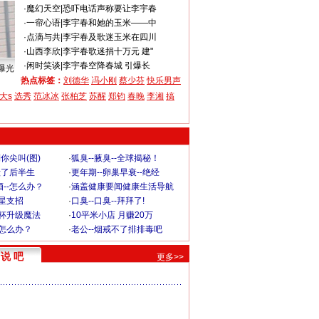
·
魔幻天空
|
恐吓电话声称要让李宇春
·
一帘心语
|
李宇春和她的玉米——中
·
点滴与共
|
李宇春及歌迷玉米在四川
·
山西李欣
|
李宇春歌迷捐十万元 建"
·
闲时笑谈
|
李宇春空降春城 引爆长
曝光
热点标签：
刘德华
冯小刚
蔡少芬
快乐男声
大s
选秀
范冰冰
张柏芝
苏醒
郑钧
春晚
李湘
搞
你尖叫(图)
·
狐臭--腋臭--全球揭秘！
毁了后半生
·
更年期--卵巢早衰--绝经
--怎么办？
·
涵盖健康要闻健康生活导航
明星支招
·
口臭--口臭--拜拜了!
罩杯升级魔法
·
10平米小店 月赚20万
-怎么办？
·
老公--烟戒不了排排毒吧
说 吧
更多>>