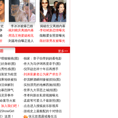
情史
李冰冰被爆已婚
揭秘生父离婚内幕
孕
·
揭刘晓庆离婚内幕
·
李幼斌新恋情曝光
婚
·
周迅王艳婆媳相见
·
陆毅爱女照首曝光
折
·
刘嘉玲自曝正造人
·
陈好新男友被曝光
 后
更多>>
喂猕猴桃(图)
·
独家：章子怡带妈妈看电影
好身材(图)
·
佟大为马伊琍再度牵手(图)
秀性感(图)
·
倪萍赵忠祥十年后再携手
服装皆为租赁
·
刘涛富豪老公为家产求生子
颜乘地铁被拍
·
舒淇醉酒瞬间惨被抓拍(图)
做活体解剖
·
实拍漂亮的地摊西施(组图)
的暴烈脾气
·
世界九大罪恶之城(组图)
遇灵异事件
·
李孝利新欢私密视频曝光
成命案导火索
·
孟庭苇可爱儿子最新照(图)
：加入我们吧！
·
点击进入搜狐娱乐影视库
howGirl
·
游戏史上最般配的十对情侣
2》送票！
·
张元首透露戒毒生活