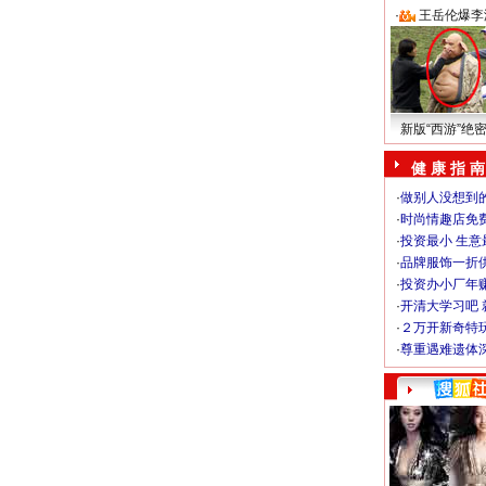
·
王岳伦爆李
新版“西游”绝
健 康 指 南
·
做别人没想到的
·
时尚情趣店免
·
投资最小 生意
·
品牌服饰一折
·
投资办小厂年
·
开清大学习吧 
·
２万开新奇特
·
尊重遇难遗体