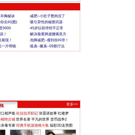
爆丰胸秘诀
·
减肥--小肚子赘肉没了
你尖叫(图)
·
吸引异性的秘密武器
3000
·
45岁以前停经不正常
不误！
·
解决脸黄脾虚腰痛良方
美展现！
·
泡脚减肥--瘦到你叫停！
起一片明镜
·
狐臭--腋臭--09新疗法
更多>>
对口相声集
杜拉拉升职记
张震讲故事
红楼梦
-精绝古城
世界名著
平凡的世界
货币战争2
毒杀毒专家
经典手机游游格斗集
福彩3D走势图