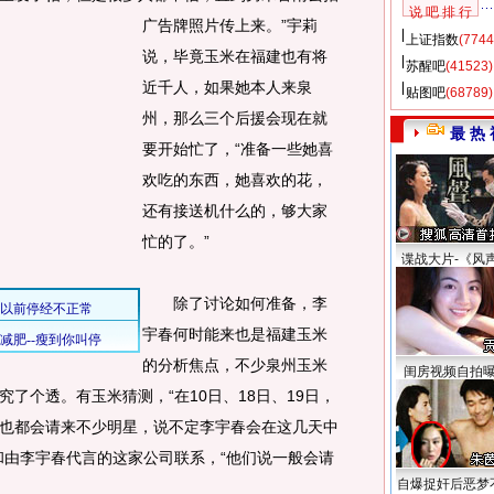
说 吧 排 行
广告牌照片传上来。
”宇莉
上证指数
(7744
说，毕竟玉米在福建也有将
苏醒吧
(41523)
近千人，如果她本人来泉
贴图吧
(68789)
州，那么三个后援会现在就
最 热 
要开始忙了，“准备一些她喜
欢吃的东西，她喜欢的花，
还有接送机什么的，够大家
忙的了。”
谍战大片-《风
除了讨论如何准备，李
宇春何时能来也是福建玉米
的分析焦点，不少泉州玉米
闺房视频自拍
了个透。有玉米猜测，“在10日、18日、19日，
也都会请来不少明星，说不定李宇春会在这几天中
和由李宇春代言的这家公司联系，“他们说一般会请
自爆捉奸后恶梦