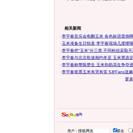
相关新闻
·
李宇春音乐会电翻玉米 各色标语雷倒网友(
·
玉米准备生日惊喜 李宇春现场几度哽咽
·
李宇春把"玉米"分三类 不同粉丝采取
·
李宇春与北京歌迷相约冬至 玉米票选定演
·
李宇春称赞陈楚生 玉米协助花生争夺巡演
·
李宇春签票玉米有哭有笑 5岁Fans送麻
更
用户：
匿名