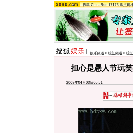
搜狐
ChinaRen
17173
焦点房
娱乐频道
>
综艺频道
>
综
担心是愚人节玩笑
2008年04月03日05:51