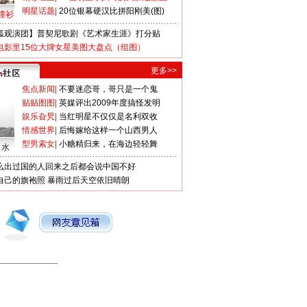
明星话题
|
20位银幕硬汉比拼阳刚美(图)
撞衫
狐观演团】普契尼歌剧《艺术家生涯》打分贴
电影里15位大牌女星美图大盘点（组图）
更多>>
焦点新闻
|
不要迷恋哥，哥只是一个鬼
贴贴图图
|
英媒评出2009年度搞怪发明
娱乐旮旯
|
当红明星不仅仅是名利双收
情感世界
|
后悔嫁给这样一个山西男人
型男索女
|
小糖精归来，在海边轻轻舞
口水
么出过国的人回来之后都会说中国不好
自己的旗袍照
暴雨过后天空依旧晴朗