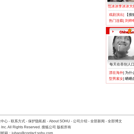
范冰冰李冰冰大
戏剧演出
|
【搜
热门连载
|
刘烨
每天在吞别人
漂在海外
|
为什
型男索女
|
晒晒
服中心
-
联系方式
-
保护隐私权
-
About SOHU
-
公司介绍
-
全部新闻
-
全部博文
Inc. All Rights Reserved. 搜狐公司
版权所有
报邮箱：
jubao@contact.sohu.com