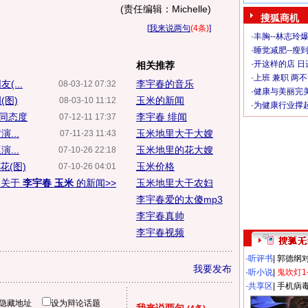
(责任编辑：Michelle)
搜狐商机
[
我来说两句
(4条)
]
·
丰胸--林志玲
·
睡觉减肥--瘦到
·
开这样的店 日进
相关推荐
·
上班 兼职 两
...
李宇春的音乐
08-03-12 07:32
·
健康与美丽完
(图)
玉米的新闻
08-03-10 11:12
·
为健康行业撑
不同态度
李宇春 绯闻
07-12-11 17:37
...
玉米地里大干大嫂
07-11-23 11:43
...
玉米地里的花大嫂
07-10-26 22:18
花(图)
玉米价格
07-10-26 04:01
多关于
李宇春 玉米
的新闻>>
玉米地里大干农妇
李宇春爱的太傻mp3
李宇春真帅
李宇春视频
·
听评书
|
郭德纲
我要发布
·
听小说
|
鬼吹灯1
·
共享区
|
手机病
隐藏地址
设为辩论话题