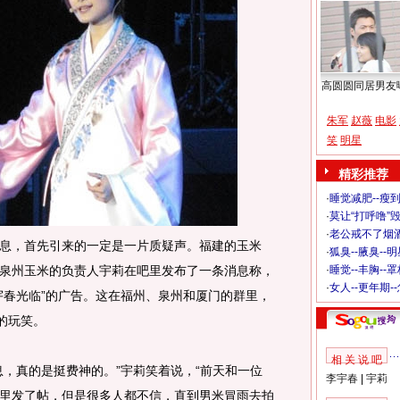
高圆圆同居男友
朱军
赵薇
电影
笑
明星
精彩推荐
·
睡觉减肥--瘦到
·
莫让“打呼噜”
·
老公戒不了烟酒
，首先引来的一定是一片质疑声。福建的玉米
·
狐臭--腋臭--
泉州玉米的负责人宇莉在吧里发布了一条消息称，
·
睡觉--丰胸--
·
女人--更年期-
宇春光临”的广告。这在福州、泉州和厦门的群里，
的玩笑。
相 关 说 吧
真的是挺费神的。”宇莉笑着说，“前天和一位
李宇春
|
宇莉
里发了帖，但是很多人都不信，直到男米冒雨去拍