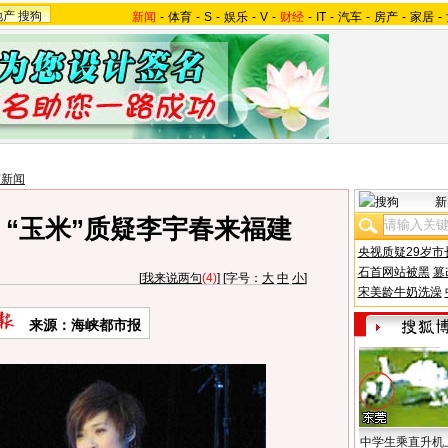
地产
搜狗
新闻
-
体育
-
S
-
娱乐
-
V
-
财经
-
IT
-
汽车
-
房产
-
家居
-
艺新闻
新
 “玉米”质疑李宇春来福建
央视质疑29岁市
石首网站被黑
篡
[
我来说两句
(4)
] [字号：
大
中
小
]
宋美龄牛奶洗澡
来源：海峡都市报
中学生乘直升机