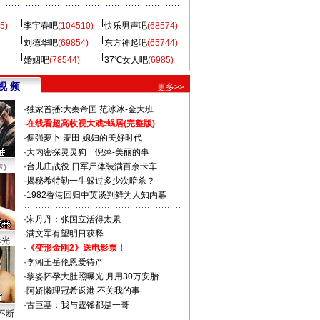
5)
李宇春吧
(104510)
快乐男声吧
(68574)
刘德华吧
(69854)
东方神起吧
(65744)
婚姻吧
(78544)
37℃女人吧
(6985)
视 频
更多>>
·
独家首播:大秦帝国
范冰冰-金大班
·
在线看超高收视大戏:
蜗居(完整版)
·
倔强萝卜
麦田
媳妇的美好时代
·
大内密探灵灵狗
倪萍-美丽的事
·
台儿庄战役 日军尸体装满百余卡车
声》
·
揭秘希特勒一生躲过多少次暗杀？
·
1982香港回归中英谈判鲜为人知内幕
·
宋丹丹：张国立活得太累
·
满文军有望明日获释
曝光
·
《变形金刚2》送电影票！
·
李湘王岳伦恩爱待产
·
黎姿怀孕大肚照曝光 月用30万安胎
·
阿娇懒理冠希返港:不关我的事
·
古巨基：我与霆锋都是一哥
不断