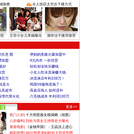
湘胎教
·
令人惊叹太空步下楼方式
密照
王菲小女儿李嫣曝光
酒井法子痛哭谢罪
生意 图
·
孕妈妈美腹火爆加盟中
费加盟
·
9元内衣 一折供货
最好
·
轻松创业快乐赚钱
供货
·
小女人吃冰淇淋赚大钱
赚百万
·
冰淇淋店年利108万！
就是火
·
韩国V8服饰卖疯了！
玩具超市
·
高血压病人 如何进补
深埋代替火化
·
六毛钱成本 年利润100万
更多>>
热门八卦
|
十大明星脸女模揭晓（组图）
八卦爆料
|
刘欢与美女主持情史大曝光
第壹电影
|
《金钱帝国》：王晶没上进心
精彩组图
|
46位明星孕妇时的大胆造型图