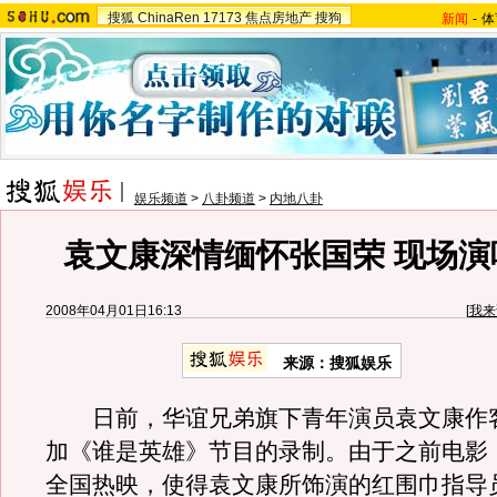
搜狐
ChinaRen
17173
焦点房地产
搜狗
新闻
-
体
娱乐频道
>
八卦频道
>
内地八卦
袁文康深情缅怀张国荣 现场演
2008年04月01日16:13
[
我来
来源：搜狐娱乐
日前，华谊兄弟旗下青年演员袁文康作
加《谁是英雄》节目的录制。由于之前电影
全国热映，使得袁文康所饰演的红围巾指导员