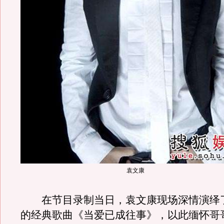
袁文康
在节目录制当日，袁文康现场深情演绎
的经典歌曲《当爱已成往事》，以此缅怀哥