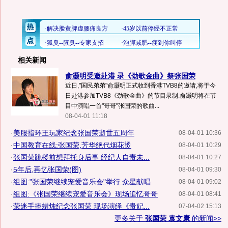
相关新闻
俞灏明受邀赴港 录《劲歌金曲》祭张国荣
近日,"国民弟弟"俞灏明正式收到香港TVB8的邀请,将于今
日赴港参加TVB8《劲歌金曲》的节目录制.俞灏明将在节
目中演唱一首"哥哥"张国荣的歌曲...
08-04-01 11:18
·
美服指环王玩家纪念张国荣逝世五周年
08-04-01 10:36
·
中国教育在线:张国荣,芳华绝代烟花烫
08-04-01 10:29
·
张国荣跳楼前想拜托身后事 经纪人自责未...
08-04-01 10:27
·
5年后,再忆张国荣(图)
08-04-01 09:30
·
组图:"张国荣继续宠爱音乐会"举行 众星献唱
08-04-01 09:02
·
组图:《张国荣继续宠爱音乐会》现场追忆哥哥
08-04-01 08:41
·
荣迷手捧蜡烛纪念张国荣 现场演绎《贵妃...
07-04-02 15:13
更多关于
张国荣 袁文康
的新闻>>