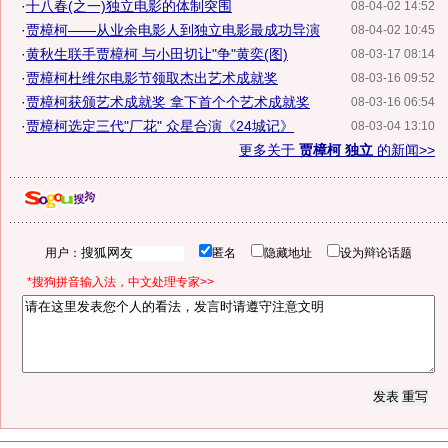
·
十八春(之一)独立电影的体制突围
08-04-02 14:52
·
贾樟柯——从业余电影人到独立电影最成功导演
08-04-02 10:45
·
黄秋生联手贾樟柯 与小田切让"争"黄奕(图)
08-03-17 08:14
·
贾樟柯杜维尔电影节领取杰出艺术成就奖
08-03-16 09:52
·
贾樟柯获颁艺术成就奖 拿下首个个艺术成就奖
08-03-16 06:54
·
贾樟柯选定三代"厂花" 众星合演《24城记》
08-03-04 13:10
更多关于
贾樟柯 独立
的新闻>>
用户：
匿名
隐藏地址
设为辩论话题
*搜狗拼音输入法，中文处理专家>>