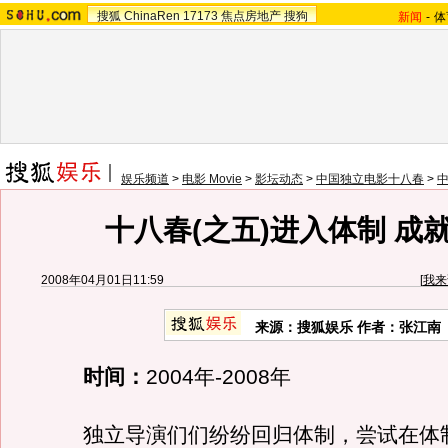
搜狐
ChinaRen
17173
焦点房地产
搜狗
新闻
-
体
娱乐频道
>
电影 Movie
>
影坛动态
>
中国独立电影十八春
>
十八春(之五)进入体制 成
2008年04月01日11:59
[
我来
来源：搜狐娱乐 作者：张江南
时间：
2004年-2008年
独立导演们们纷纷回归体制，尝试在体