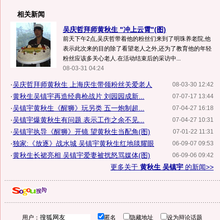
相关新闻
吴庆哲拜师黄秋生 "冲上云霄"(图)
前天下午2点,吴庆哲带着他的粉丝们来到了明珠养老院,他
表示此次来的目的除了看望老人之外,还为了教育他的年轻
粉丝应该多关心老人.在活动结束后的采访中...
08-03-31 04:24
·
吴庆哲拜师黄秋生 上海庆生带领粉丝关爱老人
08-03-30 12:42
·
黄秋生吴镇宇再造经典枪战片 刘园园成新...
07-07-17 13:44
·
吴镇宇黄秋生《醒狮》玩另类 五一炮制超...
07-04-27 16:18
·
吴镇宇爆黄秋生有问题 表示工作之余不见...
07-04-27 10:31
·
吴镇宇执导《醒狮》开镜 望黄秋生当配角(图)
07-01-22 11:31
·
独家:《放逐》战水城 吴镇宇黄秋生红地毯耀眼
06-09-07 09:53
·
黄秋生长裙亮相 吴镇宇爱妻被扰怒骂媒体(图)
06-09-06 09:42
更多关于
黄秋生 吴镇宇
的新闻>>
用户：
匿名
隐藏地址
设为辩论话题