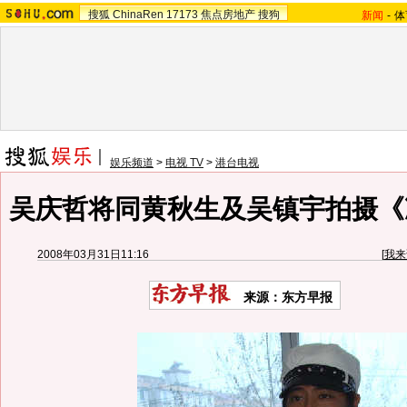
搜狐
ChinaRen
17173
焦点房地产
搜狗
新闻
-
体
娱乐频道
>
电视 TV
>
港台电视
吴庆哲将同黄秋生及吴镇宇拍摄《
2008年03月31日11:16
[
我来
来源：东方早报