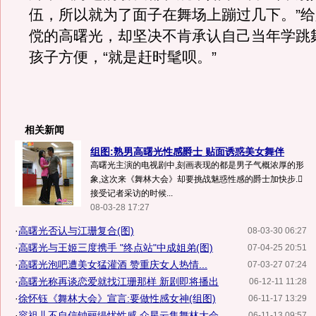
伍，所以就为了面子在舞场上蹦过几下。”
傥的高曙光，却坚决不肯承认自己当年学跳
孩子方便，“就是赶时髦呗。”
相关新闻
组图:熟男高曙光性感爵士 贴面诱惑美女舞伴
高曙光主演的电视剧中,刻画表现的都是男子气概浓厚的形
象,这次来《舞林大会》却要挑战魅惑性感的爵士加快步.
接受记者采访的时候...
08-03-28 17:27
·
高曙光否认与江珊复合(图)
08-03-30 06:27
·
高曙光与王姬三度携手 "终点站"中成姐弟(图)
07-04-25 20:51
·
高曙光泡吧遭美女猛灌酒 赞重庆女人热情...
07-03-27 07:24
·
高曙光称再谈恋爱就找江珊那样 新剧即将播出
06-12-11 11:28
·
徐怀钰《舞林大会》宣言:要做性感女神(组图)
06-11-17 13:29
·
容祖儿不自信钟丽缇忧性感 众星云集舞林大会
06-11-13 09:57