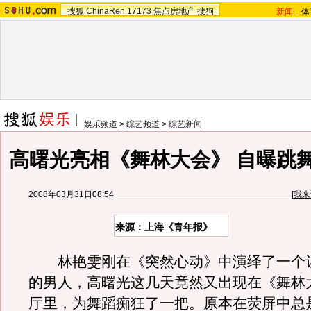
搜狐
ChinaRen
17173
焦点房地产
搜狗
新闻
-
体
娱乐频道
>
综艺频道
>
综艺新闻
高曙光亮相《舞林大会》 自曝跳舞
2008年03月31日08:54
[
我来
来源：上海《青年报》
林艳雯刚在《突然心动》中演绎了一个
的男人，高曙光这几天竟然又出现在《舞林
厅里，为舞蹈痴狂了一把。原本在荧屏中总