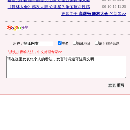
·
《舞林大会》越发大胆 众明星为争宝座斗性感
06-10-16 11:25
更多关于
高曙光 舞林大会
的新闻>>
用户：
匿名
隐藏地址
设为辩论话题
*搜狗拼音输入法，中文处理专家>>