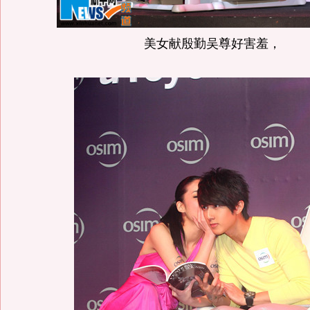
美女献殷勤吴尊好害羞，