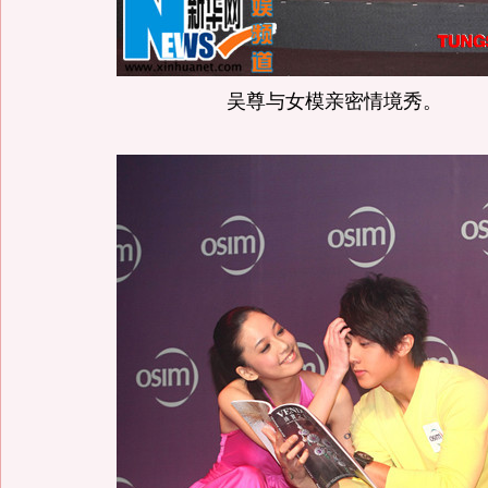
吴尊与女模亲密情境秀。