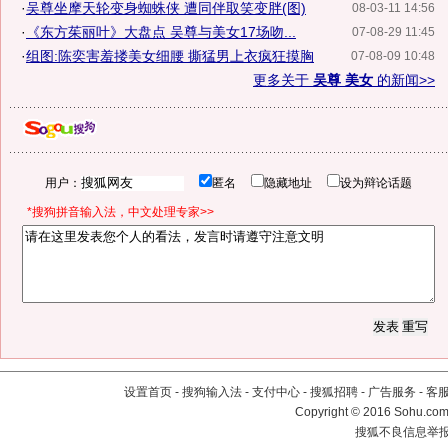
·
吴尊坐摩天轮变身蜘蛛侠 遭同伴取笑变胖(图)
08-03-11 14:56
·
《东方茱丽叶》大盘点 吴尊与美女17场吻...
07-08-29 11:45
·
组图:陈奕害羞搂美女细腰 撕猛男上衣疯狂摸胸
07-08-09 10:48
更多关于
吴尊 美女
的新闻>>
用户：
匿名
隐藏地址
设为辩论话题
*搜狗拼音输入法，中文处理专家>>
设置首页
-
搜狗输入法
-
支付中心
-
搜狐招聘
-
广告服务
-
客
Copyright
©
2016 Sohu.com 
搜狐不良信息举