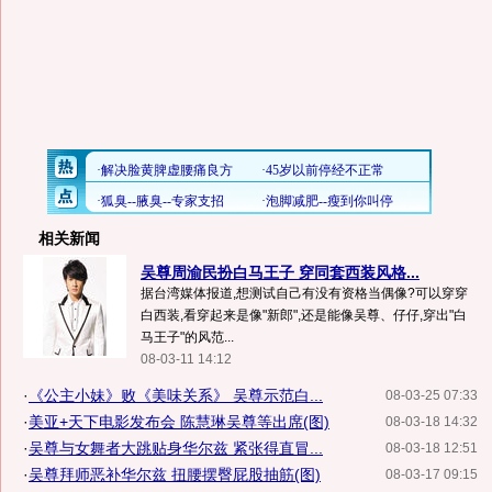
相关新闻
吴尊周渝民扮白马王子 穿同套西装风格...
据台湾媒体报道,想测试自己有没有资格当偶像?可以穿穿
白西装,看穿起来是像"新郎",还是能像吴尊、仔仔,穿出"白
马王子"的风范...
08-03-11 14:12
·
《公主小妹》败《美味关系》 吴尊示范白...
08-03-25 07:33
·
美亚+天下电影发布会 陈慧琳吴尊等出席(图)
08-03-18 14:32
·
吴尊与女舞者大跳贴身华尔兹 紧张得直冒...
08-03-18 12:51
·
吴尊拜师恶补华尔兹 扭腰摆臀屁股抽筋(图)
08-03-17 09:15