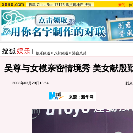
搜狐
ChinaRen
17173
焦点房地产
搜狗
新闻
-
体
娱乐频道
>
八卦频道
>
港台八卦
吴尊与女模亲密情境秀 美女献殷
2008年03月29日13:54
[
我来
来源：新华网