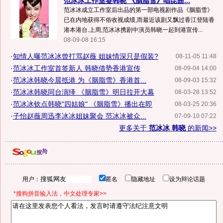
范冰冰工作室签韩晓 《胭脂雪》唱昆曲...
范冰冰成立工作室后出品的第一部电视剧作品《胭脂雪》
已在内地获得不俗收视成绩,而最近该剧又飘过香江登陆香
港本港台.上周,范冰冰携剧中演员韩晓一起到港宣传...
08-09-08 16:15
·
知情人曝范冰冰曾打骂赵薇 姐妹情深只是假装?
08-11-05 11:48
·
范冰冰工作室首签新人 韩晓借势香港宣传
08-09-04 14:00
·
范冰冰韩晓今晨抵港 为《胭脂雪》香港首...
08-09-03 15:32
·
范冰冰韩晓同台演绎 《胭脂雪》明日拉开大幕
08-03-28 13:52
·
范冰冰钦点韩晓"四姑娘" 《胭脂雪》播出在即
08-03-25 20:36
·
子怡赵薇周迅李冰冰姐妹聚会 范冰冰被众...
07-09-10 07:22
更多关于
范冰冰 韩晓
的新闻>>
用户：
匿名
隐藏地址
设为辩论话题
*搜狗拼音输入法，中文处理专家>>