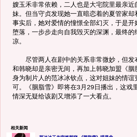
嫂玉禾非常依赖，二人也是大宅院里最亲近
妹。但当守贞发现她一直暗恋着的夏管家却
事实后，她对爱情的憧憬全部幻灭，于是开
堕落，一步步走向自我毁灭的深渊，最终的
凉。
尽管两人在剧中的关系非常微妙，但发
和韩晓却是亲密无间，再加上韩晓加盟《胭
身为制片人的范冰冰钦点，这对姐妹的情谊
可。《胭脂雪》即将在3月29日播出，这戏
情深无疑给该剧又增添了一大看点。
相关新闻