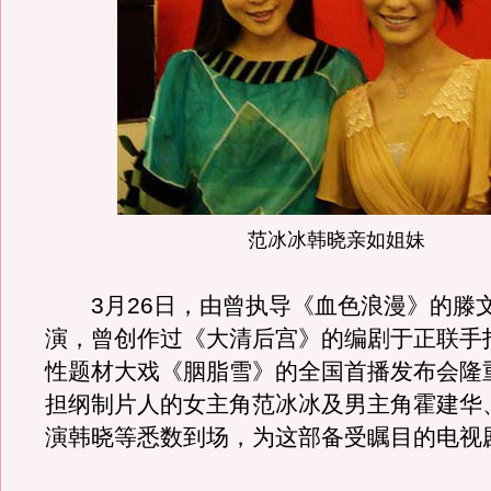
范冰冰韩晓亲如姐妹
3月26日，由曾执导《血色浪漫》的滕
演，曾创作过《大清后宫》的编剧于正联手
性题材大戏《胭脂雪》的全国首播发布会隆
担纲制片人的女主角范冰冰及男主角霍建华
演韩晓等悉数到场，为这部备受瞩目的电视