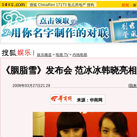
搜狐
ChinaRen
17173
焦点房地产
搜狗
新闻
-
体
娱乐频道
>
电视 TV
>
内地电视
《胭脂雪》发布会 范冰冰韩晓亮相
2008年03月27日21:29
[
我来
来源：华商网