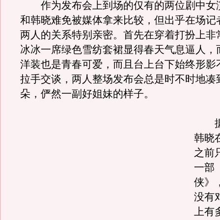
作为发布会上到场的仅有的两位剧中女
和韩晓难免被媒体拿来比较，但出乎在场记
两人的关系特别亲密。首先在穿着打扮上非
冰冰一席绿色雪纺套裙显得春天气息逼人，
洋装也是青春可爱，而且台上台下始终形影
拉手交谈，两人整场发布会总是时不时地凑
朵，俨然一副好姐妹的样子。
据
韩晓
之前
一部
侠》
没有
上有