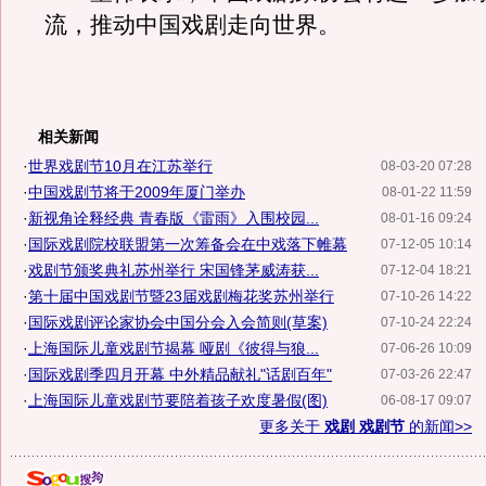
流，推动中国戏剧走向世界。
相关新闻
·
世界戏剧节10月在江苏举行
08-03-20 07:28
·
中国戏剧节将于2009年厦门举办
08-01-22 11:59
·
新视角诠释经典 青春版《雷雨》入围校园...
08-01-16 09:24
·
国际戏剧院校联盟第一次筹备会在中戏落下帷幕
07-12-05 10:14
·
戏剧节颁奖典礼苏州举行 宋国锋茅威涛获...
07-12-04 18:21
·
第十届中国戏剧节暨23届戏剧梅花奖苏州举行
07-10-26 14:22
·
国际戏剧评论家协会中国分会入会简则(草案)
07-10-24 22:24
·
上海国际儿童戏剧节揭幕 哑剧《彼得与狼...
07-06-26 10:09
·
国际戏剧季四月开幕 中外精品献礼"话剧百年"
07-03-26 22:47
·
上海国际儿童戏剧节要陪着孩子欢度暑假(图)
06-08-17 09:07
更多关于
戏剧 戏剧节
的新闻>>