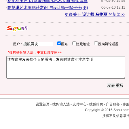
·
马艳丽出席"07马爹利非凡艺术人物"颁奖盛典
07-05-30 15:59
·
陈慧琳艺术细胞获赏识 与设计师平起平坐(图)
06-07-10 12:11
更多关于
设计师 马艳丽
的新闻>>
用户：
匿名
隐藏地址
设为辩论话题
*搜狗拼音输入法，中文处理专家>>
设置首页
-
搜狗输入法
-
支付中心
-
搜狐招聘
-
广告服务
-
客
Copyright
©
2016 Sohu.com 
搜狐不良信息举