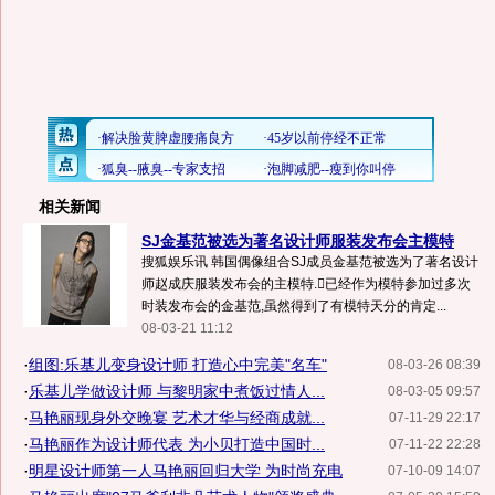
相关新闻
SJ金基范被选为著名设计师服装发布会主模特
搜狐娱乐讯 韩国偶像组合SJ成员金基范被选为了著名设计
师赵成庆服装发布会的主模特.已经作为模特参加过多次
时装发布会的金基范,虽然得到了有模特天分的肯定...
08-03-21 11:12
·
组图:乐基儿变身设计师 打造心中完美"名车"
08-03-26 08:39
·
乐基儿学做设计师 与黎明家中煮饭过情人...
08-03-05 09:57
·
马艳丽现身外交晚宴 艺术才华与经商成就...
07-11-29 22:17
·
马艳丽作为设计师代表 为小贝打造中国时...
07-11-22 22:28
·
明星设计师第一人马艳丽回归大学 为时尚充电
07-10-09 14:07