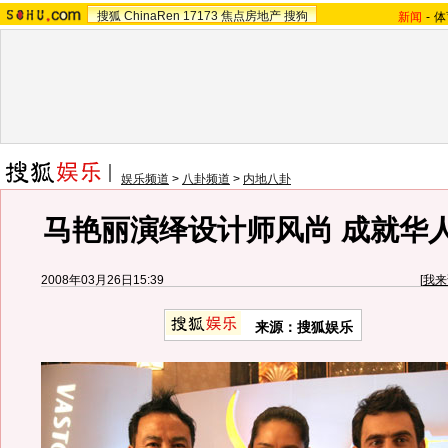
搜狐
ChinaRen
17173
焦点房地产
搜狗
新闻
-
体
娱乐频道
>
八卦频道
>
内地八卦
马艳丽演绎设计师风尚 成就华
2008年03月26日15:39
[
我来
来源：搜狐娱乐