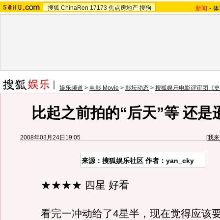
搜狐
ChinaRen
17173
焦点房地产
搜狗
新闻
-
体
娱乐频道
>
电影 Movie
>
影坛动态
>
搜狐娱乐电影评审团《史
比起之前拍的“后天”等 还是
2008年03月24日19:05
[
我来
来源：搜狐娱乐社区 作者：yan_cky
★★★★ 四星 好看
看完一冲动给了4星半，现在觉得应该要