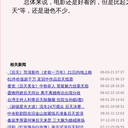
总体来说，电影还是好看的，但是比起之
天”等，还是逊色不少。
相关新闻
·
《后天》导演新作《史前一万年》21日内地上映
08-03-21 07:37
·
81件价值超千万 吴冠中作品后天抵蓉
08-03-21 06:13
·
黄觉《后天美女》中扮坏人 英挺魅力丝毫无损
08-02-28 16:29
·
霆锋阿娇后天同台 离不离婚舆论出现分歧
08-02-22 10:40
·
台湾主持人利菁后天除脑瘤 住院当补眠(图)
08-01-29 14:42
·
《超级星光大道》流失24万观众 后天决赛...
08-01-16 08:31
·
中央歌剧院在旧金山加紧练兵准备后天首演
08-01-11 12:03
·
秦岚李厚霖何琳后天来昆 三大腕为婚戒捧场
07-12-28 11:23
·
话剧《红玫瑰与白玫瑰》南京试演后天到沪
07-12-25 09:55