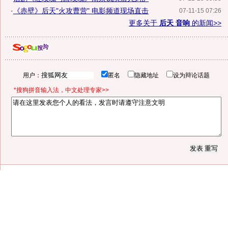
·
《赤壁》后天"火攻曹营" 电影频道现场直击
07-11-15 07:26
更多关于
后天 音响
的新闻>>
用户：
匿名
隐藏地址
设为辩论话题
*搜狗拼音输入法，中文处理专家>>