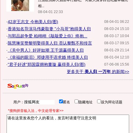
江汤臣洲际大酒店举行婚礼,一对新人身穿白色礼服幸福亮
相...
08-04-01 22:33
·
42岁王志文 今抱美人归(图)
08-04-01 06:22
·
香港知名导演马伟豪取妻 "小马哥"抱得美人归
08-03-24 15:10
·
与郭品超争爱 柏栩栩《敲敲爱上你》终抱...
08-03-17 10:04
·
陈慧琳笑赞黎明娶得美人归 否认黎甄不和传言
08-03-17 09:15
·
《关中男人》好评如潮 王千源赢得美人归
08-01-29 21:14
·
《幸福的眼泪》邓捷用手语求婚 终缆美人归
08-01-04 12:10
·
"君子好逑"郑国霖拥抱董璇 赢得美人归(图)
07-06-06 15:56
更多关于
美人归 一万年
的新闻>>
用户：
匿名
隐藏地址
设为辩论话题
*搜狗拼音输入法，中文处理专家>>