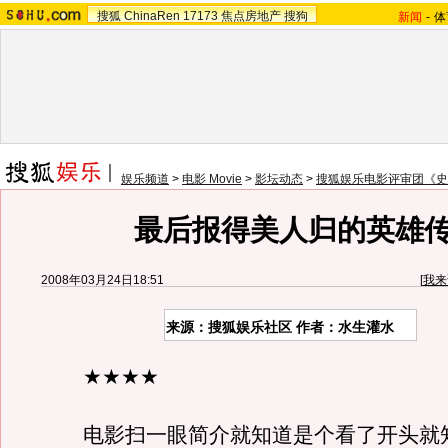
搜狐
ChinaRen
17173
焦点房地产
搜狗
新闻
-
体
娱乐频道
>
电影 Movie
>
影坛动态
>
搜狐娱乐电影评审团《史
最后报得美人归的英雄
2008年03月24日18:51
[
我来
来源：搜狐娱乐社区 作者：水生灌水
★★★★
电影扫一眼简介就知道是个看了开头就