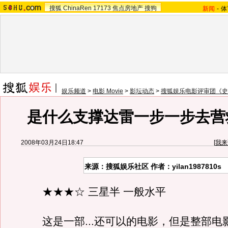
搜狐
ChinaRen
17173
焦点房地产
搜狗
新闻
-
体
娱乐频道
>
电影 Movie
>
影坛动态
>
搜狐娱乐电影评审团《史
是什么支撑达雷一步一步去营
2008年03月24日18:47
[
我来
来源：搜狐娱乐社区 作者：yilan1987810s
★★★☆ 三星半 一般水平
这是一部...还可以的电影，但是整部电影