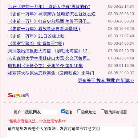
·
点评《史前一万年》:原始人也有"勇敢的心"
08-03-22 14:34
·
《史前一万年》导演亲诉:这电影怎么就这么烂
08-03-20 08:13
·
《史前一万年》打造史前场面 美景不逊于...
08-03-20 08:03
·
《史前一万年》看故事还要看风景(图)
08-03-19 08:23
·
《史前一万年》21日凶猛上映
08-03-17 07:40
·
《国家宝藏2》成"冒险王"(图)
08-03-14 06:34
·
周润发出演反派大海盗 《加勒比海盗》12...
07-06-06 20:25
·
吉布森遭大学生质疑破口大骂 公众形象再...
07-03-26 04:49
·
电视剧《德龄公主》分集简介:第6-10集
06-09-01 16:08
·
杨丽萍大型原生态歌舞集《云南映象》来津门
06-05-29 09:07
更多关于
族人 营救
的新闻>>
用户：
匿名
隐藏地址
设为辩论话题
*搜狗拼音输入法，中文处理专家>>