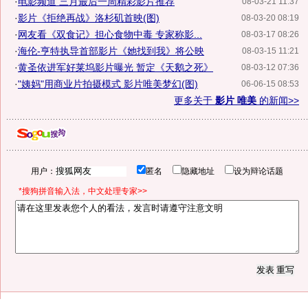
·
电影频道 三月最后一周精彩影片推荐
08-03-21 11:37
·
影片《拒绝再战》洛杉矶首映(图)
08-03-20 08:19
·
网友看《双食记》担心食物中毒 专家称影...
08-03-17 08:26
·
海伦-亨特执导首部影片《她找到我》将公映
08-03-15 11:21
·
黄圣依进军好莱坞影片曝光 暂定《天鹅之死》
08-03-12 07:36
·
"姨妈"用商业片拍摄模式 影片唯美梦幻(图)
06-06-15 08:53
更多关于
影片 唯美
的新闻>>
用户：
匿名
隐藏地址
设为辩论话题
*搜狗拼音输入法，中文处理专家>>