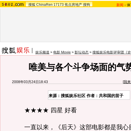
搜狐
ChinaRen
17173
焦点房地产
搜狗
新闻
-
体
娱乐频道
>
电影 Movie
>
影坛动态
>
搜狐娱乐电影评审团《史
唯美与各个斗争场面的气
2008年03月24日18:43
[
我来
来源：搜狐娱乐社区 作者：共和国的苗子
★★★★ 四星 好看
一直以来，《后天》这部电影都是我心目中