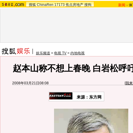
搜狐
ChinaRen
17173
焦点房地产
搜狗
新闻
-
体
娱乐频道
>
电视 TV
>
内地电视
赵本山称不想上春晚 白岩松呼
2008年03月21日08:08
[
我来
来源：东方网