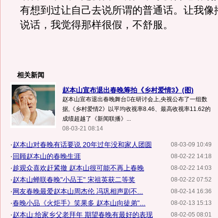
有想到过让自己去说所谓的普通话。让我像
说话，我觉得那样很假，不舒服。
相关新闻
赵本山宣布退出春晚筹拍《乡村爱情3》(图)
赵本山宣布退出春晚舞台在研讨会上,央视公布了一组数
据,《乡村爱情2》以平均收视率8.46、最高收视率11.62的
成绩超越了《新闻联播》...
08-03-21 08:14
·
赵本山对春晚有话要说 20年过年没和家人团圆
08-03-09 10:49
·
回顾赵本山的春晚生涯
08-02-22 14:18
·
趁观众喜欢赶紧撤 赵本山很可能不再上春晚
08-02-22 14:03
·
赵本山蝉联春晚"小品王" 宋祖英获二等奖
08-02-22 07:52
·
网友春晚最爱赵本山周杰伦 冯巩相声剧不...
08-02-14 16:36
·
春晚小品《火炬手》笑果多 赵本山向徒弟"...
08-02-13 15:13
·
赵本山:给家乡父老拜年 期望春晚有最好的表现
08-02-05 08:01