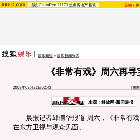
搜狐
ChinaRen
17173
焦点房地产
搜狗
新闻
-
体
娱乐频道
>
娱乐新闻列表
《非常有戏》周六再寻
2008年03月21日02:43
[
我来
来源：解放网-新闻晨报
晨报记者邱俪华报道 周六，《非常有戏
在东方卫视与观众见面。