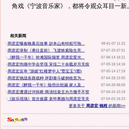
角戏《宁波音乐家》，都将令观众耳目一新
相关新闻
·
周彦宏曝春晚幕后故事 赵本山有特权可拖...
08-01-07 11:22
·
周彦宏录制《勇往直前》 飞渡铁索险生意...
07-07-25 07:51
·
《醉我一千年》抢滩国际颁奖 周彦宏星光...
07-06-14 16:21
·
周彦宏伤痛中学会坚强 宋佳二十余载岁月无痕
07-05-18 14:18
·
周彦宏反串 "游嬉"红楼梦中人"贾宝玉"(图)
07-05-14 17:19
·
周彦宏挑战各路戏种 评剧泰斗破例收其为...
07-04-28 15:05
·
周彦宏《醉我一千年》险些出纰漏 家人及...
07-04-26 08:09
·
周彦宏遭遇过河拆桥:商演结束主办方撒手不管
07-04-24 15:19
·
《娱乐现场》首次披露 老毕离婚与周彦宏无关
07-04-03 16:23
更多关于
周彦宏 钱程
的新闻>>