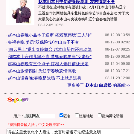
赵本山本月中旬进春晚剧组 农村情结不变
不过现在,这种情形有望被打破.12月1日,本山传媒与辽宁
卫视合作的两档极具东北特色的综艺节目宣布启动.对于大
家最关心的赵本山与央视春晚和辽宁台春晚的话题...
08-12-05 10:58
·
赵本山春晚小品本子送审 搭戏范伟玩"三人转"
08-12-08 13:59
·
央视春晚 姜昆"双保险"赵本山点子不变
08-12-08 02:02
·
"白云黑土"退出春晚舞台 赵本山新作还未动笔
08-12-07 08:25
·
和赵本山合作几率不高 董卿春晚要当"女老板"
08-12-06 08:56
·
赵本山春晚有三个点子 搭档人选目前还没定
08-12-04 09:08
·
赵本山激情四射 为辽宁春晚忘情高歌
08-12-03 17:21
·
赵本山话春晚:春晚是战场 不上就是逃兵
08-11-29 12:00
更多关于
赵本山 白岩松
的新闻>>
用户：
匿名
隐藏地址
设为辩论话题
*搜狗拼音输入法，中文处理专家>>