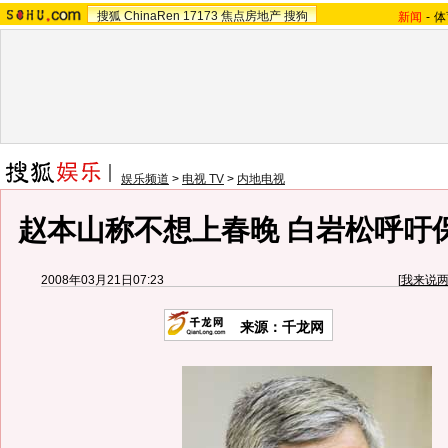
搜狐
ChinaRen
17173
焦点房地产
搜狗
新闻
-
体
娱乐频道
>
电视 TV
>
内地电视
赵本山称不想上春晚 白岩松呼吁保
2008年03月21日07:23
[
我来说
来源：千龙网