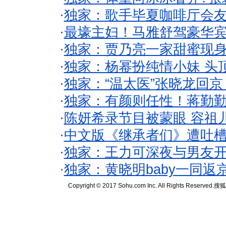
·
独家：歌手毕夏咖啡厅会友
·
最壕主妇！马雅舒驾豪华
·
独家：贾乃亮一家甜蜜现身
·
独家：杨幂扮纯情小妹 头
·
独家：“温太医”张晓龙回京
·
独家：有颜则任性！蒋勤
·
陈妍希录节目被蒙眼 容祖
·
中文版《继承者们》遭吐槽
·
独家：王力可深夜与男友开
·
独家：黄晓明baby一同返
Copyright © 2017 Sohu.com Inc. All Rights Reserved