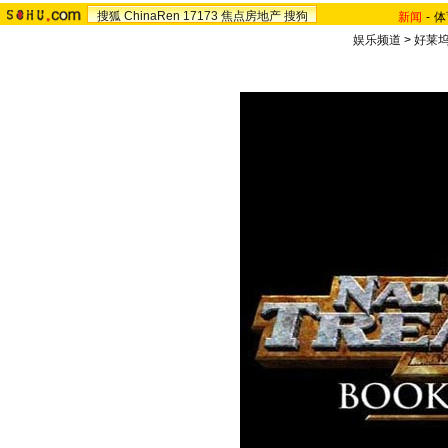
搜狐
ChinaRen
17173
焦点房地产
搜狗
新闻
-
体
娱乐频道
>
好莱