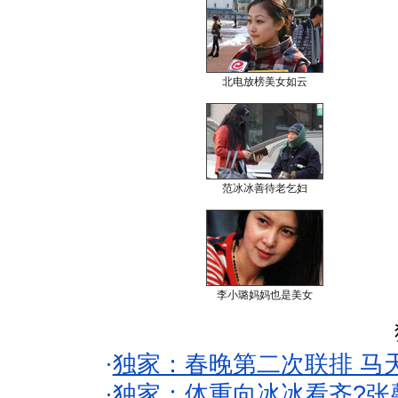
北电放榜美女如云
范冰冰善待老乞妇
李小璐妈妈也是美女
·
独家：春晚第二次联排 马
·
独家：体重向冰冰看齐?张