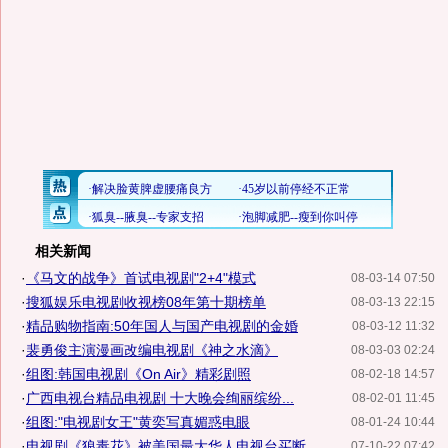
相关新闻
·
《马文的战争》首试电视剧"2+4"模式
08-03-14 07:50
·
搜狐娱乐电视剧收视榜08年第十期榜单
08-03-13 22:15
·
精品购物指南:50年国人与国产电视剧的金婚
08-03-12 11:32
·
裴勇俊主演漫画改编电视剧《神之水滴》
08-03-03 02:24
·
组图:韩国电视剧《On Air》精彩剧照
08-02-18 14:57
·
广西电视台精品电视剧 十大晚会绚丽缤纷...
08-02-01 11:45
·
组图:"电视剧女王"黄奕写真媚惑电眼
08-01-24 10:44
·
电视剧《狼毒花》被美国最大华人电视台买断
07-10-22 07:42