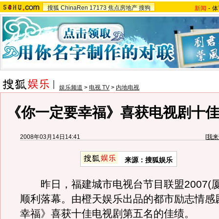
搜狐
ChinaRen
17173
焦点房地产
搜狗
新闻
-
体
娱乐频道
>
电视 TV
>
内地电视
《你一定要幸福》喜获电视剧十佳
2008年03月14日14:41
[
我来
来源：搜狐娱乐
昨日，福建城市电视台节目联盟2007(厦
顺利落幕。由橙天娱乐出品的都市励志情感
幸福》喜获十佳电视剧第五名的佳绩。