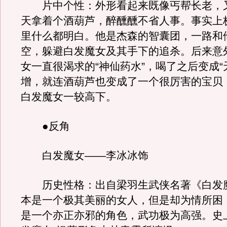
片中个性：外形看起来既像丐帮长老，
天拿着个酒葫芦，醉醺醺不省人事。事实上
里什么都明白。他是杰森的智囊团，一路和
空，躲避白发魔女及其手下的追杀。后来意
女一直很渴求的“神仙药水”，喝了之后变成“
增，就连酒葫芦也变成了一个很厉害的宝贝
白发魔女一较高下。
●反角
白发魔女——李冰冰饰
历史性格：出自梁羽生武侠名著《白发
本是一个极其美丽的女人，但是却为情所困
是一个亦正亦邪的角色，武功极为高强。史