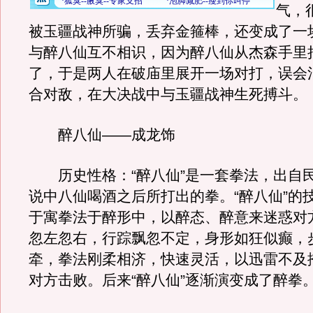
气，
被玉疆战神所骗，丢弃金箍棒，还变成了一
与醉八仙互不相识，因为醉八仙从杰森手里
了，于是两人在破庙里展开一场对打，误会
合对敌，在大决战中与玉疆战神生死搏斗。
醉八仙——成龙饰
历史性格：“醉八仙”是一套拳法，出自
说中八仙喝酒之后所打出的拳。“醉八仙”的
于寓拳法于醉形中，以醉态、醉意来迷惑对
忽左忽右，行踪飘忽不定，身形如狂似癫，
牵，拳法刚柔相济，快速灵活，以迅雷不及
对方击败。后来“醉八仙”逐渐演变成了醉拳