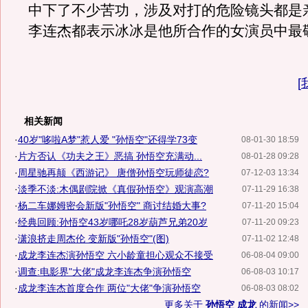
中下了不少苦功，涉及对打的危险镜头都是
李连杰都表示冰冰是他所合作的女演员中最
[
相关新闻
·
40岁"哆啦A梦"惹人爱 "孙悟空"还得学73变
08-01-30 18:59
·
片方否认《功夫之王》恶搞 孙悟空充满动...
08-01-28 09:28
·
周星驰再颠《西游记》 唐僧孙悟空玩师徒恋?
07-12-03 13:34
·
淡季不淡:木偶剧院掀《真假孙悟空》观演高潮
07-11-29 16:38
·
杨二车娜姆密会新版"孙悟空" 商讨结婚大事?
07-11-20 15:04
·
经典回顾:孙悟空43岁哪吒28岁葫芦兄弟20岁
07-11-20 09:23
·
潇浪挤走周杰伦 变新版"孙悟空"(图)
07-11-02 12:48
·
成龙李连杰演孙悟空 六小龄童担心观众不接受
06-08-04 09:00
·
调查:电影界"大佬"成龙李连杰争演孙悟空
06-08-03 10:17
·
成龙李连杰首度合作 两位"大佬"争演孙悟空
06-08-03 08:02
更多关于
孙悟空 成龙
的新闻>>