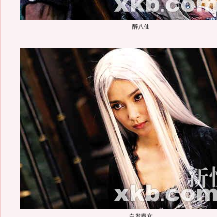
醉八仙
白发魔女