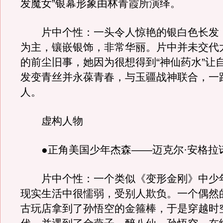
发魔女”银幕形象由林青霞所演绎。
片中个性：一头令人惊艳的银白色长发
为主，镶嵌银饰，非常华丽。片中并未交代
的前尘旧事，她因为很想得到“神仙药水”让
发变青丝并永葆青春，与玉疆战神联合，一
人。
虚构人物
●正角美国少年杰森——迈克尔·安格拉
片中个性：一个类似《变形金刚》中少
现实生活中很懦弱，受别人欺负。一个偶然
古玩店拿到了孙悟空的金箍棒，于是穿越时