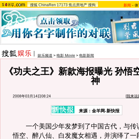
搜狐
ChinaRen
17173
焦点房地产
搜狗
新闻
-
体
娱乐频道
>
电影 Movie
>
电影新闻
《功夫之王》新款海报曝光 孙悟
神
2008年03月14日08:24
[
我来说
来源：金羊网-新快报
一个美国少年发梦到了中国古代，与传
悟空、醉八仙、白发魔女相遇，并演绎了一