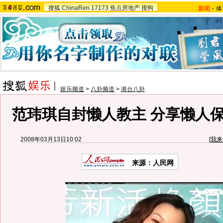
搜狐
ChinaRen
17173
焦点房地产
搜狗
新闻
-
体
娱乐频道
>
八卦频道
>
港台八卦
范玮琪自封懒人教主 分享懒人保
2008年03月13日10:02
[
我来
来源：人民网