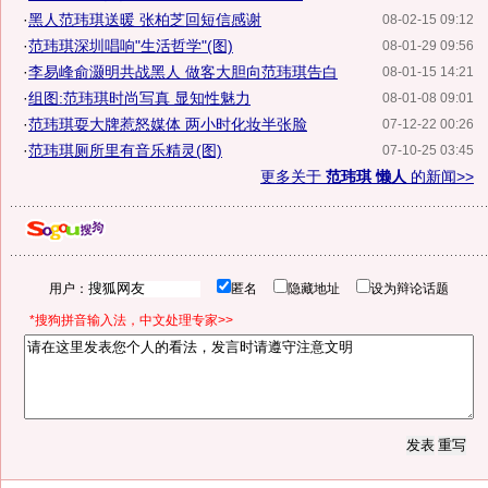
·
黑人范玮琪送暖 张柏芝回短信感谢
08-02-15 09:12
·
范玮琪深圳唱响"生活哲学"(图)
08-01-29 09:56
·
李易峰俞灏明共战黑人 做客大胆向范玮琪告白
08-01-15 14:21
·
组图:范玮琪时尚写真 显知性魅力
08-01-08 09:01
·
范玮琪耍大牌惹怒媒体 两小时化妆半张脸
07-12-22 00:26
·
范玮琪厕所里有音乐精灵(图)
07-10-25 03:45
更多关于
范玮琪 懒人
的新闻>>
用户：
匿名
隐藏地址
设为辩论话题
*搜狗拼音输入法，中文处理专家>>