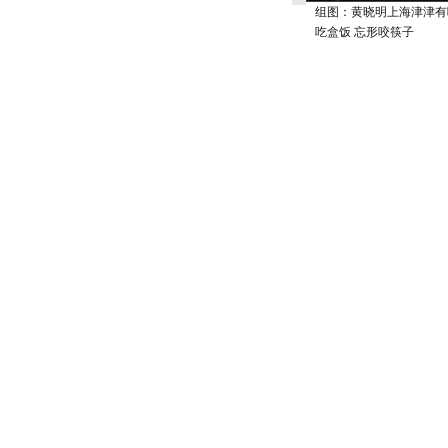
组图：黄晓明上海津津有
吃盒饭 忘形咬筷子