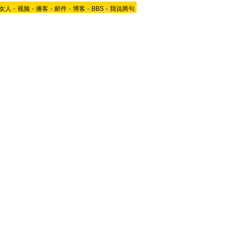
女人
-
视频
-
播客
-
邮件
-
博客
-
BBS
-
我说两句