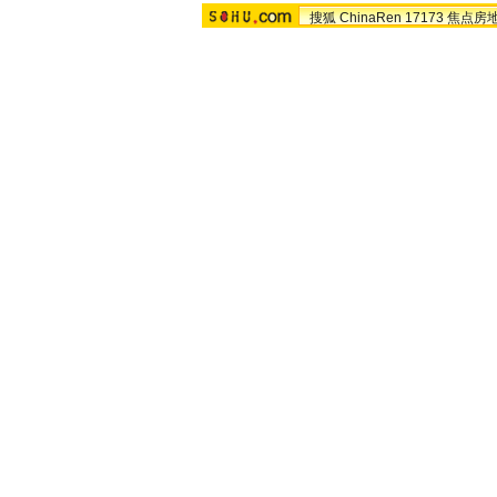
搜狐
ChinaRen
17173
焦点房