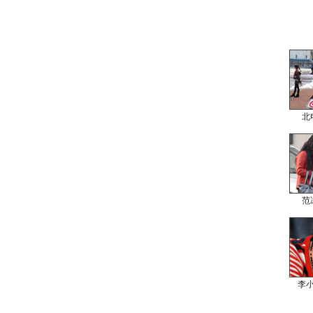
北
范
李