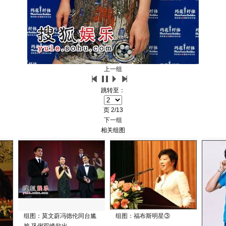
上一组
跳转至：
页
2/13
下一组
相关组图
组图：莫文蔚冯德伦同台尴
组图：福布斯明星③