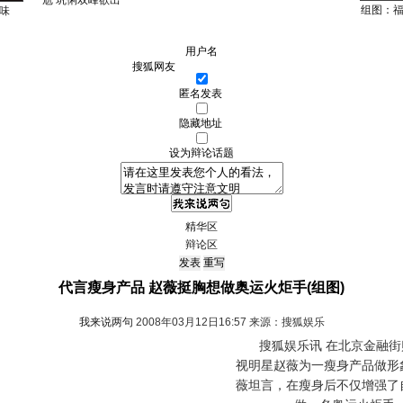
尬 巩俐双峰欲出
组图：
味
用户名
匿名发表
隐藏地址
设为辩论话题
精华区
辩论区
代言瘦身产品 赵薇挺胸想做奥运火炬手(组图)
我来说两句
2008年03月12日16:57 来源：搜狐娱乐
搜狐娱乐讯 在北京金融街
视明星赵薇为一瘦身产品做形
薇坦言，在瘦身后不仅增强了