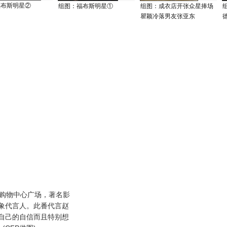
福布斯明星②
组图：福布斯明星①
组图：成衣店开张众星捧场
瞿颖冷落男友张亚东
购物中心广场，著名影
象代言人。此番代言赵
自己的自信而且特别想