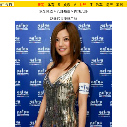
地产
搜狗
新闻
-
体育
-
S
-
娱乐
-
V
-
财经
-
IT
-
汽车
-
房产
-
家居
-
娱乐频道
>
八卦频道
>
内地八卦
赵薇代言瘦身产品