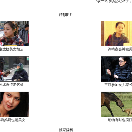
做一名奥运火炬手。(
精彩图片
电放榜美女如云
许晴夜会神秘
冰冰善待老乞妇
王菲参加女儿家
小璐妈妈也是美女
动物有时也疯
独家猛料