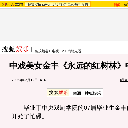
搜狐
ChinaRen
17173
焦点房地产
搜狗
新闻
-
体
娱乐频道
>
电视 TV
>
内地电视
中戏美女金丰《永远的红树林》
2008年03月12日16:07
[
我来
来源：搜狐娱乐
毕业于中央戏剧学院的07届毕业生金丰
开始了忙碌。