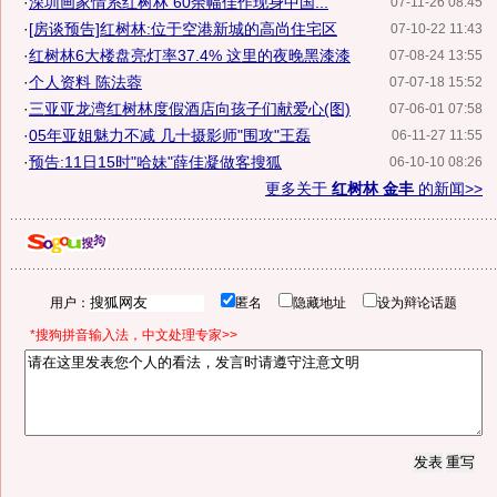
·
深圳画家情系红树林 60余幅佳作现身中国...
07-11-26 08:45
·
[房谈预告]红树林:位于空港新城的高尚住宅区
07-10-22 11:43
·
红树林6大楼盘亮灯率37.4% 这里的夜晚黑漆漆
07-08-24 13:55
·
个人资料 陈法蓉
07-07-18 15:52
·
三亚亚龙湾红树林度假酒店向孩子们献爱心(图)
07-06-01 07:58
·
05年亚姐魅力不减 几十摄影师"围攻"王磊
06-11-27 11:55
·
预告:11日15时"哈妹"薛佳凝做客搜狐
06-10-10 08:26
更多关于
红树林 金丰
的新闻>>
用户：
匿名
隐藏地址
设为辩论话题
*搜狗拼音输入法，中文处理专家>>