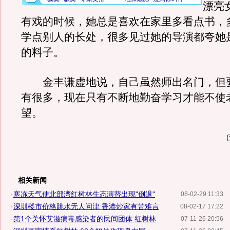
漂亮
有戏的时候，她总是喜欢在家里多看点书，
学点别人的长处，很多见过她的导演都夸她
的料子。
金丰谦虚地说，自己虽然师出名门，但
有很多，现在只有不断地勤奋学习才能不使
望。
相关新闻
·
寒冻天气使北部湾红树林生态演替出现"倒退"
08-02-29 11:33
·
深圳楼市价格跳水无人问津 香港炒家有苦难言
08-02-17 17:22
·
第1个关怀艾滋病毒感染者的民间团体:红树林
07-11-26 20:56