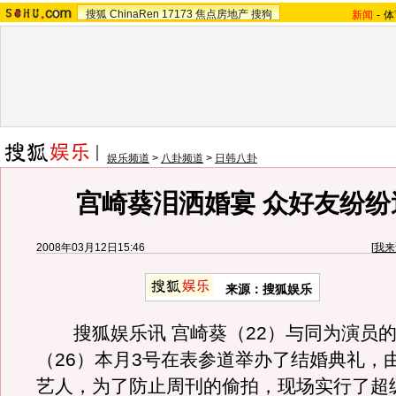
搜狐
ChinaRen
17173
焦点房地产
搜狗
新闻
-
体
娱乐频道
>
八卦频道
>
日韩八卦
宫崎葵泪洒婚宴 众好友纷纷
2008年03月12日15:46
[
我来
来源：搜狐娱乐
搜狐娱乐讯 宫崎葵（22）与同为演员的
（26）本月3号在表参道举办了结婚典礼，
艺人，为了防止周刊的偷拍，现场实行了超