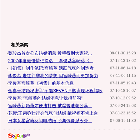
相关新闻
·
魏骏杰首次公布结婚消息 希望得到大家祝...
08-01-30 15:28
·
2007年度最佳情侣提名— 李俊基宫崎葵《...
07-12-13 18:02
·
《初雪》制作笔记:宫崎葵 活跃气氛的制造者
07-11-06 14:18
·
李俊基:走红并非我的梦想 因宫崎葵而更加努力
07-11-06 11:15
·
李俊基宫崎葵《初雪》的基本信息
07-11-05 19:43
·
金喜善结婚秘密举行 邀SEVEN尹熙贞现场祝福歌
07-10-18 16:07
·
李俊基:"宫崎葵的结婚消息让我很郁闷"
07-10-12 09:52
·
宫崎葵新婚燕尔便遭打击 被曝曾遭老公暴...
07-09-24 12:03
·
花絮:王朔称壮行会气氛似结婚 献祝福不肯上台
07-08-23 16:52
·
日本女星宫崎葵闪电结婚 脱离偶像派令外...
07-06-19 11:30