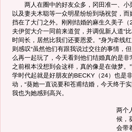
两人在圈中的好友众多，冈田准一、小
以及妻夫木聪等一众明星纷纷到场祝贺，而
挡在了大门之外。刚刚结婚的麻生久美子（2
夫伊贺大介一同前来道贺，并调侃新人道“
时间长，居然比我们还要恩爱。”身为牵线
则感叹“虽然他们有跟我说过交往的事情，
么再一起玩了，今天看到他们结婚真的是非
之前根本没想到会这样，真的像是在做梦。
学时代起就是好朋友的BECKY（24）也是
动，“葵她一直说要和苍甫结婚，今天终于
我也为她感到高兴。
两个
候，
会带