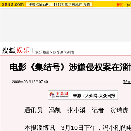
搜狐
ChinaRen
17173
焦点房地产
搜狗
新闻
-
体
娱乐频道
>
娱乐新闻列表
电影《集结号》涉嫌侵权案在淄
2008年03月12日07:40
[
我来
来源：大众网-大众日报
通讯员 冯凯 张小溪 记者 贠瑞虎
本报淄博讯 3月10日下午，冯小刚的