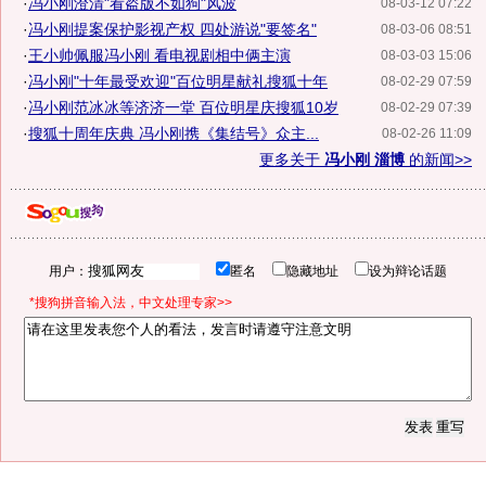
·
冯小刚澄清"看盗版不如狗"风波
08-03-12 07:22
·
冯小刚提案保护影视产权 四处游说"要签名"
08-03-06 08:51
·
王小帅佩服冯小刚 看电视剧相中俩主演
08-03-03 15:06
·
冯小刚"十年最受欢迎"百位明星献礼搜狐十年
08-02-29 07:59
·
冯小刚范冰冰等济济一堂 百位明星庆搜狐10岁
08-02-29 07:39
·
搜狐十周年庆典 冯小刚携《集结号》众主...
08-02-26 11:09
更多关于
冯小刚 淄博
的新闻>>
用户：
匿名
隐藏地址
设为辩论话题
*搜狗拼音输入法，中文处理专家>>