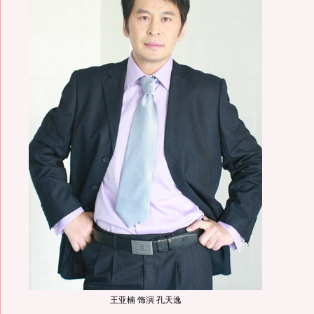
王亚楠 饰演 孔天逸