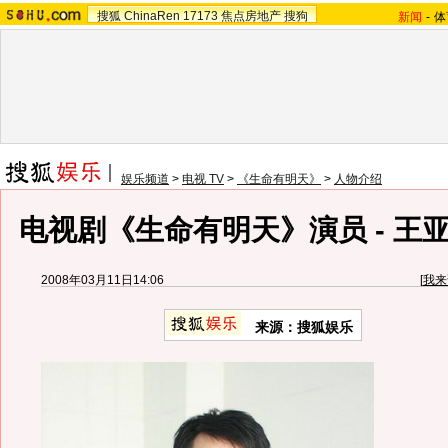
搜狐
ChinaRen
17173
焦点房地产
搜狗
新闻
-
体
娱乐频道
>
电视 TV
>
《生命有明天》
>
人物介绍
电视剧《生命有明天》演员 - 王
2008年03月11日14:06
[
我来
来源：搜狐娱乐