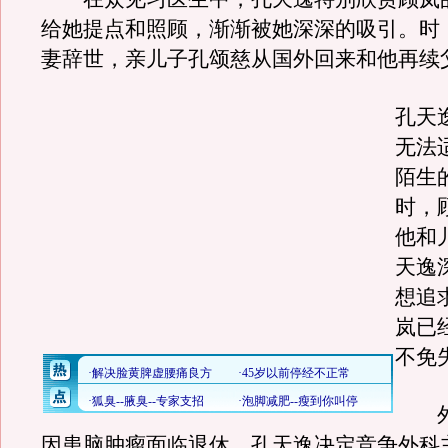
给她提点和照顾，渐渐被她深深的吸引。时
妻辞世，亲儿子孔颂慈从国外回来和他再续
孔天
无法
陌生
时，
他和
天逸
想追
岚已
不免
外
因患脑肿瘤面临退休，孔天逸决定竞争外科