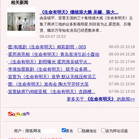
相关新闻
《生命有明天》继续添大腕 吴樾、陈大...
由吴镇宇、宣萱主演的三十集情感大戏《生命有明天》云
集了两岸三地的众多影视明星.到目前为止,霍思燕、吕颂
贤、魏宗万等知名演员已经悉数杀青...
08-03-07 15:53
·
图:电视剧《生命有明天》精彩剧照 - 003
08-03-10 10:18
·
霍思燕亮相《生命有明天》青岛首演引起小轰动
08-03-04 15:39
·
《生命有明天》剧照曝光 霍思燕吴镇宇火...
07-11-15 17:44
·
李倩加盟新剧《生命有明天》 联手众多两...
07-10-22 10:57
·
宣萱为《生命有明天》造势 默认无线压榨员工
07-06-13 14:19
·
图:《生命有明天》发布会 陶大宇开怀大笑
07-06-12 15:04
·
宣萱缺席TVB挺亚视 《生命有明天》含跳槽...
07-06-12 14:33
更多关于
《生命有明天》
的新闻>>
用户：
匿名
隐藏地址
设为辩论话题