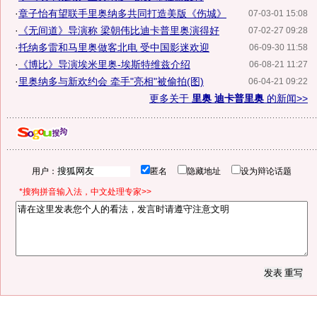
·
章子怡有望联手里奥纳多共同打造美版《伤城》
07-03-01 15:08
·
《无间道》导演称 梁朝伟比迪卡普里奥演得好
07-02-27 09:28
·
托纳多雷和马里奥做客北电 受中国影迷欢迎
06-09-30 11:58
·
《博比》导演埃米里奥-埃斯特维兹介绍
06-08-21 11:27
·
里奥纳多与新欢约会 牵手"亮相"被偷拍(图)
06-04-21 09:22
更多关于
里奥 迪卡普里奥
的新闻>>
用户：
匿名
隐藏地址
设为辩论话题
*搜狗拼音输入法，中文处理专家>>