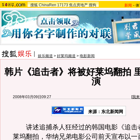
搜狐
ChinaRen
17173
焦点房地产
搜狗
新闻
-
体
娱乐频道
>
好莱坞频道
>
电影新闻
韩片《追击者》将被好莱坞翻拍 
演
2008年03月09日09:27
[
我来
来源：东北新闻网
讲述追捕杀人狂经过的韩国电影《追击
莱坞翻拍，华纳兄弟电影公司前天宣布以一