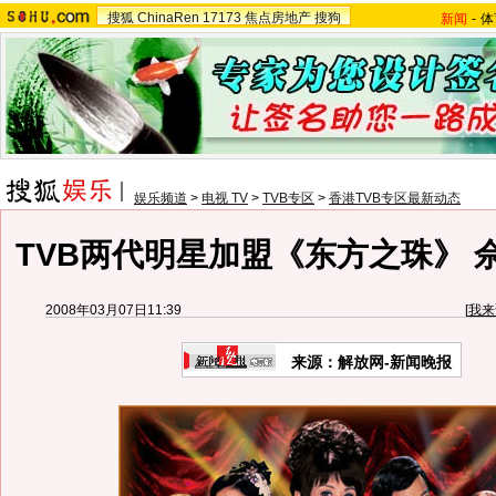
搜狐
ChinaRen
17173
焦点房地产
搜狗
新闻
-
体
娱乐频道
>
电视 TV
>
TVB专区
>
香港TVB专区最新动态
TVB两代明星加盟《东方之珠》 
2008年03月07日11:39
[
我来
来源：解放网-新闻晚报