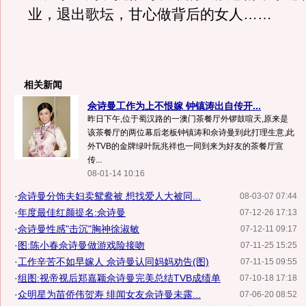
业，退出歌坛，甘心做背后的女人……
相关新闻
佘诗曼工作为上不恨嫁 钟镇涛出自传开...
昨日下午,位于蜀汉路的一澳门茶餐厅外锣鼓喧天,原来是
该茶餐厅的两位幕后老板钟镇涛和佘诗曼到此打理生意,此
外TVB的金牌绿叶阮兆祥也一同到来为好友的茶餐厅宣
传...
08-01-14 10:16
·
佘诗曼分饰夫妇卖鸳鸯被 想找爱人大被同...
08-03-07 07:44
·
年度最佳红颜提名:佘诗曼
07-12-26 17:13
·
佘诗曼性感"击沉"胸神徐淑敏
07-12-11 09:17
·
图:陈小春佘诗曼做游戏险接吻
07-11-25 15:25
·
工作辛苦不如早嫁人 佘诗曼认同妈妈劝告(图)
07-11-15 09:55
·
组图:视帝视后郑嘉颖佘诗曼完美总结TVB成绩单
07-10-18 17:18
·
众明星为苗侨伟贺寿 绯闻女友佘诗曼未露...
07-06-20 08:52