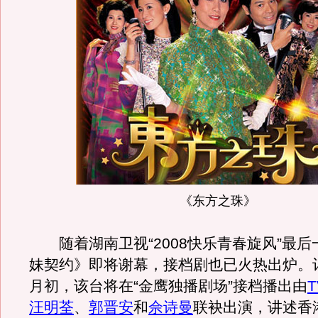
《东方之珠》
随着湖南卫视“2008快乐青春旋风”最后
妹契约》即将谢幕，接档剧也已火热出炉。
月初，该台将在“金鹰独播剧场”接档播出由
T
汪明荃
、
郭晋安
和
佘诗曼
联袂出演，讲述香