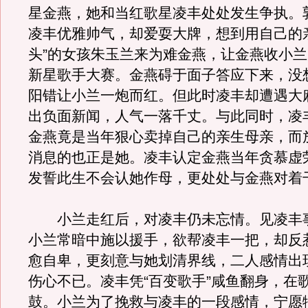
星金燕，她和当红歌星凌丰处处发生争执。
凌丰优雅帅气，却爱耍大牌，想到用自己的
头”的女孩朱玉兰来为难金燕，让金燕收小
新星歌手大赛。金燕碍于面子答应下来，没
阳错让小兰一炮而红。但此时凌丰却遭遇大
出负面新闻，人气一落千丈。与此同时，凌
金燕竟是当年狠心卖掉自己的亲生母亲，而
消息的也正是她。凌丰认定金燕当年贪慕虚
发誓此生不会认她作母，更处处与金燕对着
小兰走红后，对凌丰仍未忘情。见凌丰
小兰常暗中施以援手，欲帮凌丰一把，却反
愈自卑，更刻意与她划清界线，二人感情出
伤心不已。凌丰凭“百变歌手”咸鱼翻身，在
鼓。小兰为了挽救与凌丰的一段感情，宁愿