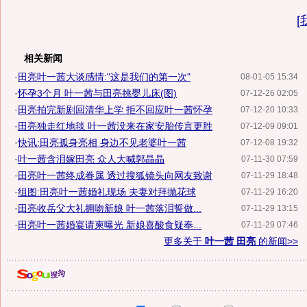
[
相关新闻
·
田亮叶一茜大谈感情:"这是我们的第一次"
08-01-05 15:34
·
怀孕3个月 叶一茜与田亮挑婴儿床(图)
07-12-26 02:05
·
田亮拍完新剧回清华上学 拒不回应叶一茜怀孕
07-12-20 10:33
·
田亮独走红地毯 叶一茜没来在家安胎传言更胜
07-12-09 09:01
·
快讯:田亮孤身亮相 身边不见老婆叶一茜
07-12-08 19:32
·
叶一茜含泪嫁田亮 众人大喊郭晶晶
07-11-30 07:59
·
田亮叶一茜终成眷属 透过搜狐镜头向网友致谢
07-11-29 18:48
·
组图:田亮叶一茜婚礼现场 夫妻对拜抛花球
07-11-29 16:20
·
田亮收岳父大礼拥吻新娘 叶一茜落泪誓做...
07-11-29 13:15
·
田亮叶一茜婚宴请柬曝光 新娘喜酸食疑奉...
07-11-29 07:46
更多关于
叶一茜 田亮
的新闻>>