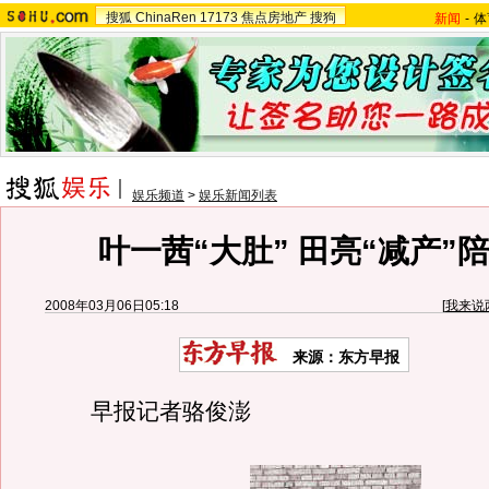
搜狐
ChinaRen
17173
焦点房地产
搜狗
新闻
-
体
娱乐频道
>
娱乐新闻列表
叶一茜“大肚” 田亮“减产”陪
2008年03月06日05:18
[
我来说
来源：东方早报
早报记者骆俊澎