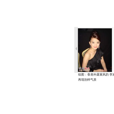
组图：香肩外露展风韵 李
再现别样气质