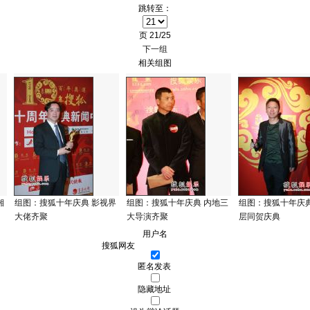
跳转至：
页
21/25
下一组
相关组图
湘
组图：搜狐十年庆典 影视界
组图：搜狐十年庆典 内地三
组图：搜狐十年庆典
大佬齐聚
大导演齐聚
层同贺庆典
用户名
匿名发表
隐藏地址