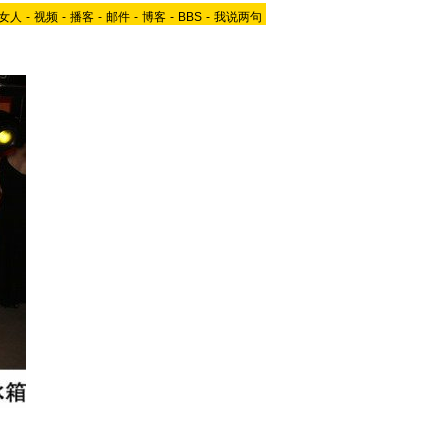
女人
-
视频
-
播客
-
邮件
-
博客
-
BBS
-
我说两句