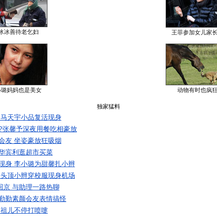
冰冰善待老乞妇
王菲参加女儿家
小璐妈妈也是美女
动物有时也疯
独家猛料
 马天宇小品复活现身
?张馨予深夜用餐吃相豪放
会友 坐姿豪放狂吸烟
华宾利逛超市买菜
现身 李小璐为甜馨扎小辫
 头顶小辫穿校服现身机场
回京 与助理一路热聊
勤勤素颜会友表情搞怪
容祖儿不停打喷嚏