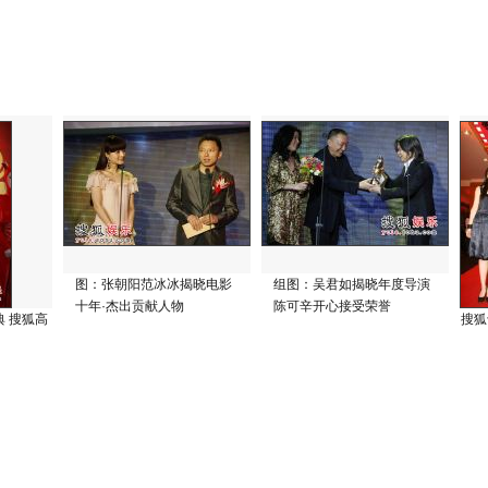
图：张朝阳范冰冰揭晓电影
组图：吴君如揭晓年度导演
十年·杰出贡献人物
陈可辛开心接受荣誉
 搜狐高
搜狐