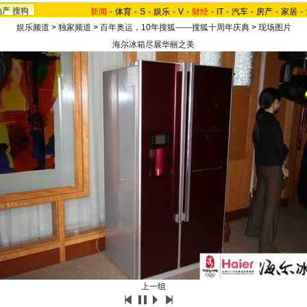
地产
搜狗
新闻
-
体育
-
S
-
娱乐
-
V
-
财经
-
IT
-
汽车
-
房产
-
家居
-
娱乐频道
>
独家频道
>
百年奥运，10年搜狐——搜狐十周年庆典
>
现场图片
海尔冰箱尽展华丽之美
上一组