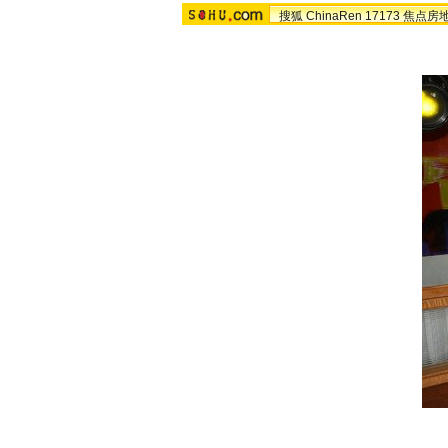
搜狐
ChinaRen
17173
焦点房