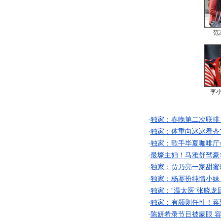
范
李
·
独家：春晚第二次联排
·
独家：体重向冰冰看齐
·
独家：歌手毕夏咖啡厅
·
最壕主妇！马雅舒驾豪
·
独家：贾乃亮一家甜蜜
·
独家：杨幂扮纯情小妹
·
独家：“温太医”张晓龙
·
独家：有颜则任性！蒋
·
陈妍希录节目被蒙眼 