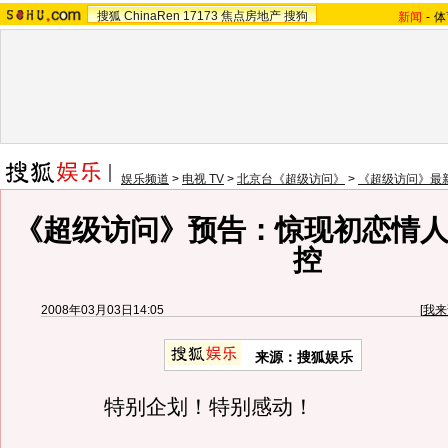
搜狐
ChinaRen
17173
焦点房地产
搜狗
新闻
-
体
娱乐频道
>
电视 TV
>
北京台《超级访问》
>
《超级访问》最
《超级访问》预告：惊现初恋情人
控
2008年03月03日14:05
[
我来
来源：搜狐娱乐
特别企划！特别感动！