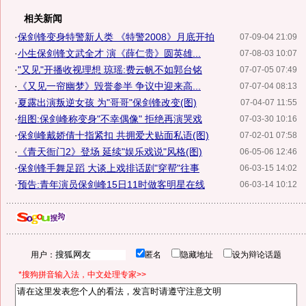
相关新闻
·
保剑锋变身特警新人类 《特警2008》月底开拍
07-09-04 21:09
·
小生保剑锋文武全才 演《薛仁贵》圆英雄...
07-08-03 10:07
·
"又见"开播收视理想 琼瑶:费云帆不如郭台铭
07-07-05 07:49
·
《又见一帘幽梦》毁誉参半 争议中迎来高...
07-07-04 08:13
·
夏露出演叛逆女孩 为"哥哥"保剑锋改变(图)
07-04-07 11:55
·
组图:保剑峰称变身"不幸偶像" 拒绝再演哭戏
07-03-30 10:16
·
保剑峰戴娇倩十指紧扣 共拥爱犬贴面私语(图)
07-02-01 07:58
·
《青天衙门2》登场 延续"娱乐戏说"风格(图)
06-05-06 12:46
·
保剑锋手舞足蹈 大谈上戏排话剧"穿帮"往事
06-03-15 14:02
·
预告:青年演员保剑峰15日11时做客明星在线
06-03-14 10:12
用户：
匿名
隐藏地址
设为辩论话题
*搜狗拼音输入法，中文处理专家>>