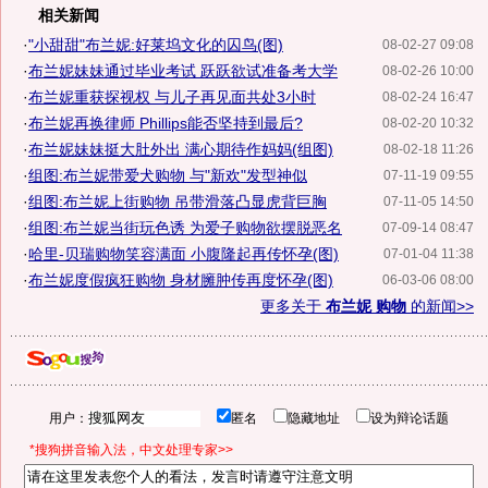
相关新闻
·
"小甜甜"布兰妮:好莱坞文化的囚鸟(图)
08-02-27 09:08
·
布兰妮妹妹通过毕业考试 跃跃欲试准备考大学
08-02-26 10:00
·
布兰妮重获探视权 与儿子再见面共处3小时
08-02-24 16:47
·
布兰妮再换律师 Phillips能否坚持到最后?
08-02-20 10:32
·
布兰妮妹妹挺大肚外出 满心期待作妈妈(组图)
08-02-18 11:26
·
组图:布兰妮带爱犬购物 与"新欢"发型神似
07-11-19 09:55
·
组图:布兰妮上街购物 吊带滑落凸显虎背巨胸
07-11-05 14:50
·
组图:布兰妮当街玩色诱 为爱子购物欲摆脱恶名
07-09-14 08:47
·
哈里-贝瑞购物笑容满面 小腹隆起再传怀孕(图)
07-01-04 11:38
·
布兰妮度假疯狂购物 身材臃肿传再度怀孕(图)
06-03-06 08:00
更多关于
布兰妮 购物
的新闻>>
用户：
匿名
隐藏地址
设为辩论话题
*搜狗拼音输入法，中文处理专家>>