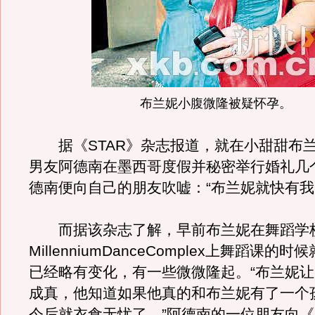
布兰妮小腹微隆被疑怀孕。
据《STAR》杂志报道，就在小甜甜布
男友阿德南在墨西哥度假并秘密举行婚礼几
德南便向自己的朋友吹嘘：“布兰妮就快有我
而据该杂志了解，早前布兰妮在舞蹈学
MillenniumDanceComplex上舞蹈课的
已经略有变化，有一些微微隆起。“布兰妮
成真，他知道如果他真的和布兰妮有了一个
今后就衣食无忧了。
”阿德南的一位朋友向《