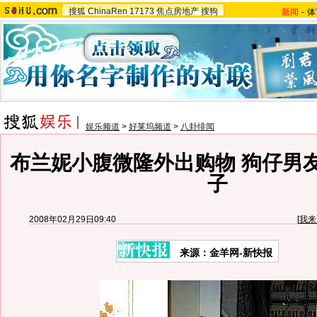
搜狐
ChinaRen
17173
焦点房地产
搜狗
新闻
-
体
娱乐频道
>
好莱坞频道
>
八卦绯闻
布兰妮小腹微隆外出购物 狗仔男
子
2008年02月29日09:40
[
我来
来源：金羊网-新快报