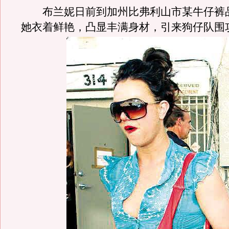
布兰妮日前到加州比弗利山市某牛仔裤
她衣着鲜艳，凸显丰满身材，引来狗仔队围