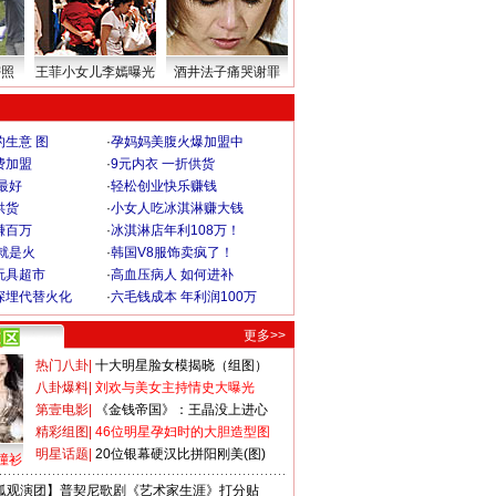
密照
王菲小女儿李嫣曝光
酒井法子痛哭谢罪
生意 图
·
孕妈妈美腹火爆加盟中
费加盟
·
9元内衣 一折供货
最好
·
轻松创业快乐赚钱
供货
·
小女人吃冰淇淋赚大钱
赚百万
·
冰淇淋店年利108万！
就是火
·
韩国V8服饰卖疯了！
玩具超市
·
高血压病人 如何进补
深埋代替火化
·
六毛钱成本 年利润100万
更多>>
热门八卦
|
十大明星脸女模揭晓（组图）
八卦爆料
|
刘欢与美女主持情史大曝光
第壹电影
|
《金钱帝国》：王晶没上进心
精彩组图
|
46位明星孕妇时的大胆造型图
明星话题
|
20位银幕硬汉比拼阳刚美(图)
撞衫
狐观演团】普契尼歌剧《艺术家生涯》打分贴