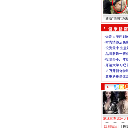
新版“西游”绝
健 康 指 南
·
做别人没想到的
·
时尚情趣店免
·
投资最小 生意
·
品牌服饰一折
·
投资办小厂年
·
开清大学习吧 
·
２万开新奇特
·
尊重遇难遗体
范冰冰李冰冰大
戏剧演出
|
【搜