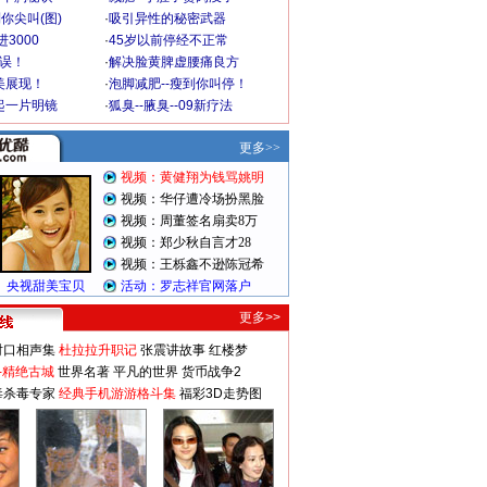
你尖叫(图)
·
吸引异性的秘密武器
3000
·
45岁以前停经不正常
不误！
·
解决脸黄脾虚腰痛良方
美展现！
·
泡脚减肥--瘦到你叫停！
起一片明镜
·
狐臭--腋臭--09新疗法
更多>>
对口相声集
杜拉拉升职记
张震讲故事
红楼梦
-精绝古城
世界名著
平凡的世界
货币战争2
毒杀毒专家
经典手机游游格斗集
福彩3D走势图