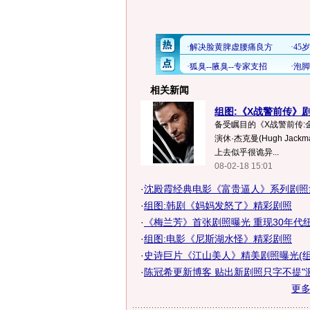
相关新闻
组图:《X战警前传》剧
备受瞩目的《X战警前传:
演休·杰克曼(Hugh Jac
上去似乎很诡异...
08-02-18 15:01
·
沈殿霞经典电影《富贵逼人》系列剧照
·
组图:韩剧《妈妈发怒了》精彩剧照
·
《梅兰芳》首张剧照曝光 重现30年代纽约
·
组图:电影《尼斯湖水怪》精彩剧照
·
史诗巨片《江山美人》精美剧照曝光(组
·
陈冠希更新博客 贴出新剧照只字不提"
更