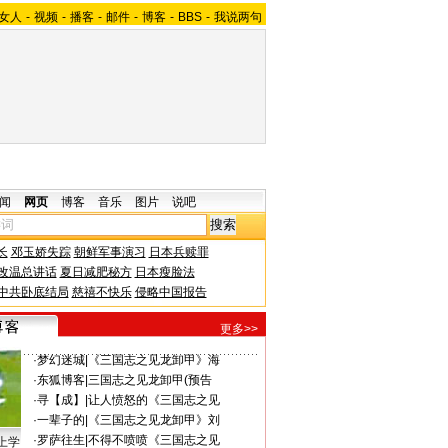
女人
-
视频
-
播客
-
邮件
-
博客
-
BBS
-
我说两句
闻
网页
博客
音乐
图片
说吧
长
邓玉娇失踪
朝鲜军事演习
日本兵赎罪
改温总讲话
夏日减肥秘方
日本瘦脸法
中共卧底结局
慈禧不快乐
侵略中国报告
更多>>
·
梦幻迷城
|
《三国志之见龙卸甲》海
·
东狐博客
|
三国志之见龙卸甲(预告
·
寻【成】
|
让人愤怒的《三国志之见
·
一辈子的
|
《三国志之见龙卸甲》刘
·
罗萨往生
|
不得不喷喷《三国志之见
上学