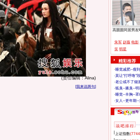
高圆圆同居男友
朱军
赵薇
电影
笑
明星
精彩推荐
·
睡觉减肥--瘦到
·
莫让“打呼噜”
(责任编辑：Alina)
·
老公戒不了烟酒
[
我来说两句
]
·
狐臭--腋臭--
·
睡觉--丰胸--
·
女人--更年期-
说 吧 排 行
上证指数
(7744