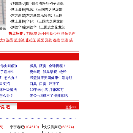
·
ぴ铉躌ヅ
|
[组图]台湾粉丝抱子追偶
·
世上最棒
|
视频:《三国志之见龙卸
·
东方新娱
|
东方新娱乐预告:《三国
·
世上最棒
|
华仔: 《三国志之见龙卸
·
刘德华后
|
刘德华《三国志之见龙卸
曝光
热点标签：
刘德华
冯小刚
蔡少芬
快乐男声
大s
选秀
范冰冰
张柏芝
苏醒
郑钧
春晚
李湘
搞
你尖叫(图)
·
狐臭--腋臭--全球揭秘！
毁了后半生
·
更年期--卵巢早衰--绝经
--怎么办？
·
涵盖健康要闻健康生活导航
明星支招
·
口臭--口臭--拜拜了!
罩杯升级魔法
·
10平米小店 月赚20万
-怎么办？
·
老公--烟戒不了排排毒吧
说 吧
更多>>
5)
李宇春吧
(104510)
快乐男声吧
(68574)