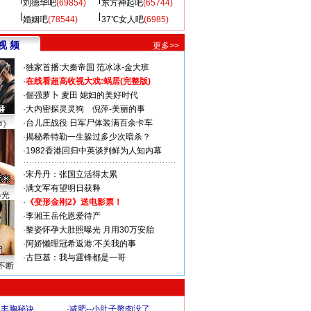
刘德华吧
(69854)
东方神起吧
(65744)
婚姻吧
(78544)
37℃女人吧
(6985)
视 频
更多>>
·
独家首播:大秦帝国
范冰冰-金大班
·
在线看超高收视大戏:
蜗居(完整版)
·
倔强萝卜
麦田
媳妇的美好时代
·
大内密探灵灵狗
倪萍-美丽的事
·
台儿庄战役 日军尸体装满百余卡车
声》
·
揭秘希特勒一生躲过多少次暗杀？
·
1982香港回归中英谈判鲜为人知内幕
·
宋丹丹：张国立活得太累
·
满文军有望明日获释
曝光
·
《变形金刚2》送电影票！
·
李湘王岳伦恩爱待产
·
黎姿怀孕大肚照曝光 月用30万安胎
·
阿娇懒理冠希返港:不关我的事
·
古巨基：我与霆锋都是一哥
不断
爆丰胸秘诀
·
减肥--小肚子赘肉没了