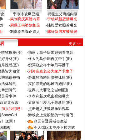
情史
李冰冰被爆已婚
揭秘生父离婚内幕
孕
·
揭刘晓庆离婚内幕
·
李幼斌新恋情曝光
婚
·
周迅王艳婆媳相见
·
陆毅爱女照首曝光
折
·
刘嘉玲自曝正造人
·
陈好新男友被曝光
 后
更多>>
喂猕猴桃(图)
·
独家：章子怡带妈妈看电影
好身材(图)
·
佟大为马伊琍再度牵手(图)
秀性感(图)
·
倪萍赵忠祥十年后再携手
服装皆为租赁
·
刘涛富豪老公为家产求生子
颜乘地铁被拍
·
舒淇醉酒瞬间惨被抓拍(图)
做活体解剖
·
实拍漂亮的地摊西施(组图)
的暴烈脾气
·
世界九大罪恶之城(组图)
遇灵异事件
·
李孝利新欢私密视频曝光
成命案导火索
·
孟庭苇可爱儿子最新照(图)
：加入我们吧！
·
点击进入搜狐娱乐影视库
howGirl
·
游戏史上最般配的十对情侣
2》送票！
·
张元首透露戒毒生活
湘胎教
·
令人惊叹太空步下楼方式