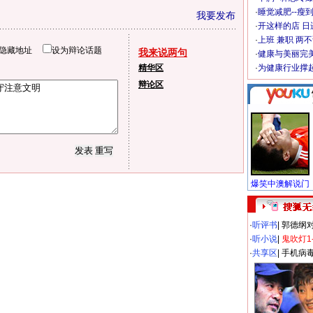
·
睡觉减肥--瘦到
我要发布
·
开这样的店 日进
·
上班 兼职 两
隐藏地址
设为辩论话题
我来说两句
·
健康与美丽完
精华区
·
为健康行业撑
辩论区
·
听评书
|
郭德纲
·
听小说
|
鬼吹灯1
·
共享区
|
手机病