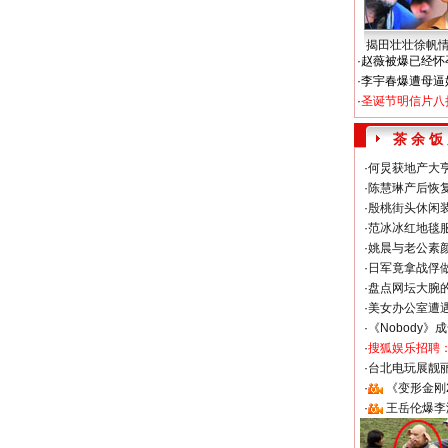
揭田壮壮徐帆
·
赵薇被爆已经怀
·
李宇春爆遭母逼
·
圣诞节明信片八
茶 余 饭
·
何炅获地产大亨
·
陈慧琳产后恢复
·
殷桃街头休闲装
·
范冰冰红地毯
·
姚晨与老公素
·
日军竟拿战俘
·
盘点网坛大腕
·
美女办公室遭
·
《Nobody》
·
搜狐娱乐招聘
·
台北电玩展靓丽S
·
《变形金刚
·
王岳伦爆李