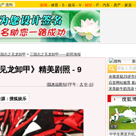
地产
搜狗
新闻
-
体育
-
S
-
娱乐
-
V
-
财经
-
IT
-
汽车
-
房产
-
家居
-
三国志之见龙卸甲
>
三国志之见龙卸甲——剧照海报
新
龙卸甲》精美剧照 - 9
央视质疑29岁市
石首网站被黑
篡
[
我来说两句
] [字号：
大
中
小
]
宋美龄牛奶洗澡
来源：搜狐娱乐
中学生乘直升机