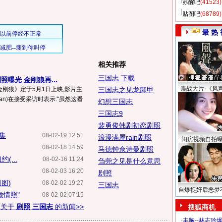
苏醒吧
(41523)
贴图吧
(68789)
最 热 
相关推荐
三国志 下载
照曝光 金刚狼再...
谍战大片-《风
金刚狼》定于5月1日上映,影片主
三国志之见龙卸甲
kman)在接受采访时表示:"虽然这看
幻想三国志
三国志9
裴勇俊韩剧初恋剧照
集
08-02-19 12:51
浪漫满屋rain剧照
闺房视频自拍
08-02-18 14:59
马德钟佘诗曼剧照
(...
08-02-16 11:24
刍尧之见是什么意思
08-02-03 16:20
剧照
图)
08-02-02 19:27
三国志
自爆捉奸后恶梦
激情照"
08-02-02 07:15
多关于
剧照 三国志
的新闻>>
搜狐商机
·
丰胸--林志玲