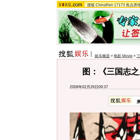
搜狐
ChinaRen
17173
焦点房
娱乐频道
>
电影 Movie
>
图：《三国志之见
2008年02月26日09:37