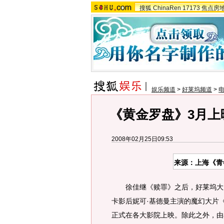
搜狐
ChinaRen
17173
焦点房
娱乐频道
>
好莱坞频道
>
《黄金罗盘》3月上
2008年02月25日09:53
来源：上海《青
徐佳继《赎罪》之后，好莱坞大片
卡影后妮可·基德曼主演的魔幻大片
正式在各大影院上映。除此之外，由