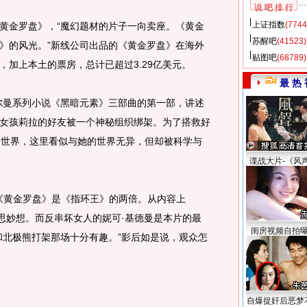
说 吧 排 行
上证指数
(7744
金罗盘》，“魔幻题材的片子一向卖座。《黄金
苏醒吧
(41523)
》的风光。”新线公司出品的《黄金罗盘》在海外
贴图吧
(68789)
房，加上本土的票房，总计已超过3.29亿美元。
最 热 
曼系列小说《黑暗元素》三部曲的第一部，讲述
女孩莉拉的好友被一个神秘组织绑架。为了搭救好
行世界，这里看似与她的世界无异，但却被科学与
谍战大片-《风
《黄金罗盘》是《指环王》的两倍。从内容上
奇思妙想。而反串坏女人的妮可·基德曼是本片的最
闺房视频自拍
和北极熊打架那场十分有趣。”影后如是说，观众怎
自爆捉奸后恶梦