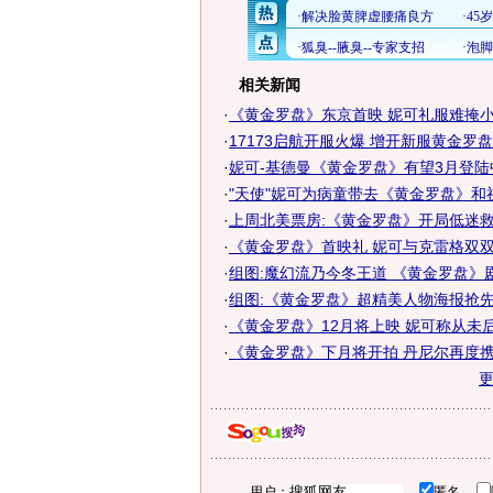
相关新闻
·
《黄金罗盘》东京首映 妮可礼服难掩
·
17173启航开服火爆 增开新服黄金罗盘
·
妮可-基德曼《黄金罗盘》有望3月登陆
·
"天使"妮可为病童带去《黄金罗盘》和
·
上周北美票房:《黄金罗盘》开局低迷
·
《黄金罗盘》首映礼 妮可与克雷格双
·
组图:魔幻流乃今冬王道 《黄金罗盘》
·
组图:《黄金罗盘》超精美人物海报抢
·
《黄金罗盘》12月将上映 妮可称从未后悔
·
《黄金罗盘》下月将开拍 丹尼尔再度
用户：
匿名