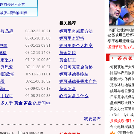
相关推荐
揭田壮壮徐帆
小腹凸起
妮可里奇减肥方法
08-02-22 10:21
·
赵薇被爆已经怀
妮可里奇混搭
08-01-30 15:08
·
李宇春爆遭母逼
中国
妮可里奇个人档案
08-01-12 09:31
·
圣诞节明信片八
祝福
黄金新娘
07-12-19 14:07
茶 余 饭
救市乏力
黄金矿工
07-12-10 09:59
双秀恩爱
今日每克黄金价格
07-11-28 10:27
·
何炅获地产大亨
·
陈慧琳产后恢复
剧照欣赏
妮可基德曼晚装
07-11-23 11:01
·
殷桃街头休闲装
先看
妮可基德曼香水广告
07-11-06 16:52
·
范冰冰红地毯
...
黄金罗盘
07-09-05 07:17
·
姚晨与老公素
携手妮可
心海罗盘是什么
06-08-21 09:33
·
日军竟拿战俘
更多关于
黄金 罗盘
的新闻>>
·
盘点网坛大腕
·
美女办公室遭
·
《Nobody》
我要发布
·
搜狐娱乐招聘
·
台北电玩展靓丽S
·
《变形金刚
隐藏地址
设为辩论话题