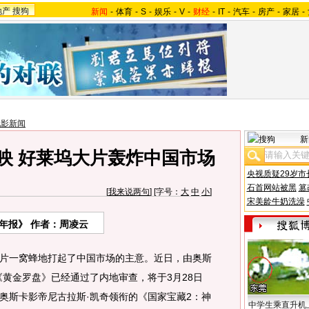
地产
搜狗
新闻
-
体育
-
S
-
娱乐
-
V
-
财经
-
IT
-
汽车
-
房产
-
家居
-
电影新闻
新
映 好莱坞大片轰炸中国市场
央视质疑29岁市
石首网站被黑
篡
[
我来说两句
] [字号：
大
中
小
]
宋美龄牛奶洗澡
年报》 作者：周凌云
一窝蜂地打起了中国市场的主意。近日，由奥斯
《黄金罗盘》已经通过了内地审查，将于3月28日
奥斯卡影帝尼古拉斯·凯奇领衔的《国家宝藏2：神
中学生乘直升机