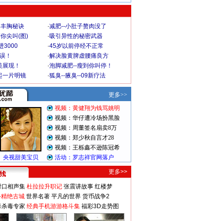
爆丰胸秘诀
·
减肥--小肚子赘肉没了
你尖叫(图)
·
吸引异性的秘密武器
3000
·
45岁以前停经不正常
不误！
·
解决脸黄脾虚腰痛良方
美展现！
·
泡脚减肥--瘦到你叫停！
起一片明镜
·
狐臭--腋臭--09新疗法
更多>>
对口相声集
杜拉拉升职记
张震讲故事
红楼梦
-精绝古城
世界名著
平凡的世界
货币战争2
毒杀毒专家
经典手机游游格斗集
福彩3D走势图