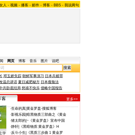
女人
-
视频
-
播客
-
邮件
-
博客
-
BBS
-
我说两句
闻
网页
博客
音乐
图片
说吧
长
邓玉娇失踪
朝鲜军事演习
日本兵赎罪
改温总讲话
夏日减肥秘方
日本瘦脸法
中共卧底结局
慈禧不快乐
侵略中国报告
更多>>
·
生命的真
|
黄金罗盘-搜狐博客
·
影视乐园
|
暗黑物质三部曲之《黄金
·
猪太郎的
|
~《黄金罗盘》宣布中国
·
静轩
|
《黑暗物质:黄金罗盘》H
·
反斗小生
|
《黑质三步曲 1 黄金罗
上学