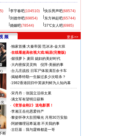
5)
李宇春吧
(104510)
快乐男声吧
(68574)
刘德华吧
(69854)
东方神起吧
(65744)
婚姻吧
(78544)
37℃女人吧
(6985)
视 频
更多>>
·
独家首播:大秦帝国
范冰冰-金大班
·
在线看超高收视大戏:
蜗居(完整版)
·
倔强萝卜
麦田
媳妇的美好时代
·
大内密探灵灵狗
倪萍-美丽的事
·
台儿庄战役 日军尸体装满百余卡车
声》
·
揭秘希特勒一生躲过多少次暗杀？
·
1982香港回归中英谈判鲜为人知内幕
·
宋丹丹：张国立活得太累
·
满文军有望明日获释
曝光
·
《变形金刚2》送电影票！
·
李湘王岳伦恩爱待产
·
黎姿怀孕大肚照曝光 月用30万安胎
·
阿娇懒理冠希返港:不关我的事
·
古巨基：我与霆锋都是一哥
不断