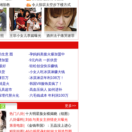
湘胎教
·
令人惊叹太空步下楼方式
密照
王菲小女儿李嫣曝光
酒井法子痛哭谢罪
生意 图
·
孕妈妈美腹火爆加盟中
费加盟
·
9元内衣 一折供货
最好
·
轻松创业快乐赚钱
供货
·
小女人吃冰淇淋赚大钱
赚百万
·
冰淇淋店年利108万！
就是火
·
韩国V8服饰卖疯了！
玩具超市
·
高血压病人 如何进补
深埋代替火化
·
六毛钱成本 年利润100万
更多>>
热门八卦
|
十大明星脸女模揭晓（组图）
八卦爆料
|
刘欢与美女主持情史大曝光
第壹电影
|
《金钱帝国》：王晶没上进心
精彩组图
|
46位明星孕妇时的大胆造型图