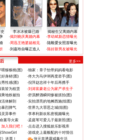
情史
李冰冰被爆已婚
揭秘生父离婚内幕
孕
·
揭刘晓庆离婚内幕
·
李幼斌新恋情曝光
婚
·
周迅王艳婆媳相见
·
陆毅爱女照首曝光
折
·
刘嘉玲自曝正造人
·
陈好新男友被曝光
 后
更多>>
喂猕猴桃(图)
·
独家：章子怡带妈妈看电影
好身材(图)
·
佟大为马伊琍再度牵手(图)
秀性感(图)
·
倪萍赵忠祥十年后再携手
服装皆为租赁
·
刘涛富豪老公为家产求生子
颜乘地铁被拍
·
舒淇醉酒瞬间惨被抓拍(图)
做活体解剖
·
实拍漂亮的地摊西施(组图)
的暴烈脾气
·
世界九大罪恶之城(组图)
遇灵异事件
·
李孝利新欢私密视频曝光
成命案导火索
·
孟庭苇可爱儿子最新照(图)
：加入我们吧！
·
点击进入搜狐娱乐影视库
howGirl
·
游戏史上最般配的十对情侣
2》送票！
·
张元首透露戒毒生活