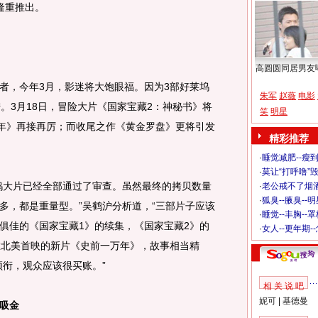
隆重推出。
高圆圆同居男友
，今年3月，影迷将大饱眼福。因为3部好莱坞
朱军
赵薇
电影
。3月18日，冒险大片《国家宝藏2：神秘书》将
笑
明星
万年》再接再厉；而收尾之作《黄金罗盘》更将引发
精彩推荐
·
睡觉减肥--瘦到
·
莫让“打呼噜”
大片已经全部通过了审查。虽然最终的拷贝数量
·
老公戒不了烟酒
·
狐臭--腋臭--
多，都是重量型。”吴鹤沪分析道，“三部片子应该
·
睡觉--丰胸--
俱佳的《国家宝藏1》的续集，《国家宝藏2》的
·
女人--更年期-
在北美首映的新片《史前一万年》，故事相当精
领衔，观众应该很买账。”
相 关 说 吧
妮可
|
基德曼
吸金