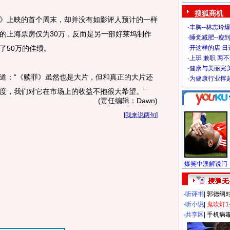
搜狐商机
上映的首个周末，却并没有如影评人预计的一样
·
丰胸--林志玲
的上海票房仅为30万，反而是另一部好莱坞制作
·
睡觉减肥--瘦到
了50万的佳绩。
·
开这样的店 日进
·
上班 兼职 两
·
健康与美丽完
：“《赎罪》虽然也是大片，但和真正的大片还
·
为健康行业撑
度，我们对它在市场上的收益不抱很大希望。”
(责任编辑：Dawn)
[
我来说两句
]
·
听评书
|
郭德纲
·
听小说
|
鬼吹灯1
·
共享区
|
手机病