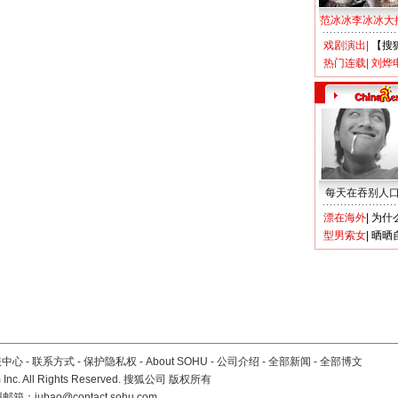
范冰冰李冰冰大
戏剧演出
|
【搜
热门连载
|
刘烨
每天在吞别人
漂在海外
|
为什
型男索女
|
晒晒
服中心
-
联系方式
-
保护隐私权
-
About SOHU
-
公司介绍
-
全部新闻
-
全部博文
Inc. All Rights Reserved. 搜狐公司
版权所有
报邮箱：
jubao@contact.sohu.com