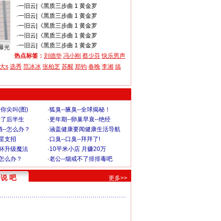
·
一旧云
|
《黑质三步曲 1 黄金罗
·
一旧云
|
《黑质三步曲 1 黄金罗
·
一旧云
|
《黑质三步曲 1 黄金罗
·
一旧云
|
《黑质三步曲 1 黄金罗
·
一旧云
|
《黑质三步曲 1 黄金罗
曝光
热点标签：
刘德华
冯小刚
蔡少芬
快乐男声
大s
选秀
范冰冰
张柏芝
苏醒
郑钧
春晚
李湘
搞
你尖叫(图)
·
狐臭--腋臭--全球揭秘！
毁了后半生
·
更年期--卵巢早衰--绝经
--怎么办？
·
涵盖健康要闻健康生活导航
明星支招
·
口臭--口臭--拜拜了!
罩杯升级魔法
·
10平米小店 月赚20万
-怎么办？
·
老公--烟戒不了排排毒吧
说 吧
更多>>