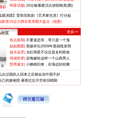
明星话题
|
20位银幕硬汉比拼阳刚美(图)
撞衫
狐观演团】普契尼歌剧《艺术家生涯》打分贴
电影里15位大牌女星美图大盘点（组图）
更多>>
焦点新闻
|
不要迷恋哥，哥只是一个鬼
贴贴图图
|
英媒评出2009年度搞怪发明
娱乐旮旯
|
当红明星不仅仅是名利双收
情感世界
|
后悔嫁给这样一个山西男人
型男索女
|
小糖精归来，在海边轻轻舞
口水
么出过国的人回来之后都会说中国不好
自己的旗袍照
暴雨过后天空依旧晴朗