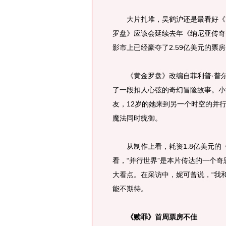
大片扎堆，吴鹤沪还是最看好《黄
罗盘》应该会延续去年《纳尼亚传奇
影市上已经豪夺了2.59亿美元的票
《黄金罗盘》改编自菲利普·普尔
了一段扣人心弦的奇幻冒险故事。小
友，12岁的她来到另一个时空的并
魔法同时统御。
从制作上看，耗资1.8亿美元的
看，“并行世界”是本片传达的一个
大看点。在采访中，妮可曾说，“我
能不期待。
《赎罪》首周票房不佳