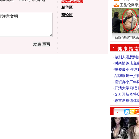
我来说两句
·
王岳伦爆李
精华区
辩论区
新版“西游”绝
健 康 指 南
·
做别人没想到的
·
时尚情趣店免
·
投资最小 生意
·
品牌服饰一折
·
投资办小厂年
·
开清大学习吧 
·
２万开新奇特
·
尊重遇难遗体