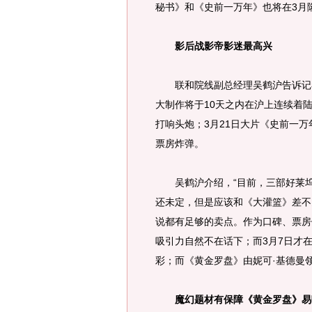
秘书》和《史前一万年》也将在3月
影后战影帝影迷最高兴
联和院线副总经理吴鹤沪告诉记者
大制作将于10天之内在沪上连续着陆
打响头炮；3月21日大片《史前一
票房炸弹。
吴鹤沪介绍，“目前，三部好莱坞
还未定，但是应该和《大灌篮》差不
说都有足够的卖点。作为口碑、票房
吸引力自然不在话下；而3月7日才
彩；而《黄金罗盘》由妮可·基德曼
魔幻题材有保障《黄金罗盘》易