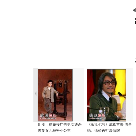
组图：徐娇接广告男女通杀
《长江七号》成都首映 周星
恢复女儿身扮小公主
驰、徐娇再打温情牌