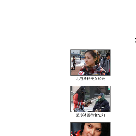
北电放榜美女如云
范冰冰善待老乞妇