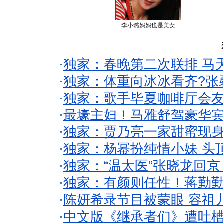
李小璐妈妈也是美女
·
独家：春晚第二次联排 马
·
独家：体重向冰冰看齐?张
·
独家：歌手毕夏咖啡厅会友
·
最壕主妇！马雅舒驾豪华
·
独家：贾乃亮一家甜蜜现身
·
独家：杨幂扮纯情小妹 头
·
独家：“温太医”张晓龙回京
·
独家：有颜则任性！蒋勤
·
陈妍希录节目被蒙眼 容祖
·
中文版《继承者们》遭吐槽