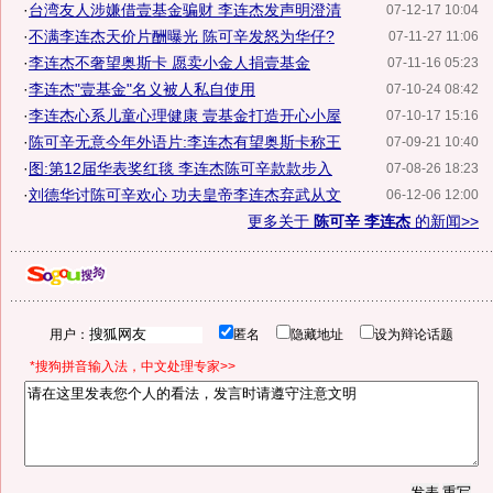
·
台湾友人涉嫌借壹基金骗财 李连杰发声明澄清
07-12-17 10:04
·
不满李连杰天价片酬曝光 陈可辛发怒为华仔?
07-11-27 11:06
·
李连杰不奢望奥斯卡 愿卖小金人捐壹基金
07-11-16 05:23
·
李连杰"壹基金"名义被人私自使用
07-10-24 08:42
·
李连杰心系儿童心理健康 壹基金打造开心小屋
07-10-17 15:16
·
陈可辛无意今年外语片:李连杰有望奥斯卡称王
07-09-21 10:40
·
图:第12届华表奖红毯 李连杰陈可辛款款步入
07-08-26 18:23
·
刘德华讨陈可辛欢心 功夫皇帝李连杰弃武从文
06-12-06 12:00
更多关于
陈可辛 李连杰
的新闻>>
用户：
匿名
隐藏地址
设为辩论话题
*搜狗拼音输入法，中文处理专家>>