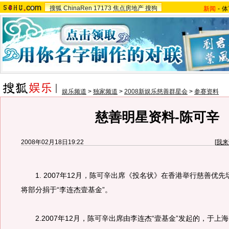
搜狐
ChinaRen
17173
焦点房地产
搜狗
新闻
-
体
娱乐频道
>
独家频道
>
2008新娱乐慈善群星会
>
参赛资料
慈善明星资料-陈可辛
2008年02月18日19:22
[
我来
1. 2007年12月，陈可辛出席《投名状》在香港举行慈善优
将部分捐于“李连杰壹基金”。
2.2007年12月，陈可辛出席由李连杰“壹基金”发起的，于上