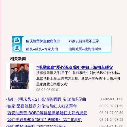
相关新闻
"明星家庭"爱心涌动 翁虹夫妇上海捐车赈灾
搜狐娱乐讯 2月4日下午,翁虹和先生刘伦浩风尘仆仆地从
北京飞赴上海,出席东方卫视、新娱乐主办的"十大快乐明
星家庭爱心捐赠仪式"...
08-02-05 00:01
·
翁虹《明末风云2》饰演陈圆圆 亲自演绎昆曲
08-02-03 11:00
·
独家:星喜贺新岁 刘伦浩翁虹夫妇齐拜年
08-02-02 21:59
·
西安助慈善 BOBO等群星捧场翁虹夫妇秀恩爱
08-01-27 09:59
·
翁虹夫妇拿奖又"献宝" 透露要生第二胎(图)
08-01-24 07:52
·
翁虹秀起河南腔 力赞"君如"接班人
08-01-21 18:00