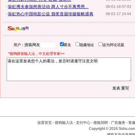
·
翁虹携夫参加慈善活动 两人寸步不离秀恩...
08-01-18 07:43
·
翁虹热心中国电影公益 颁奖首届传媒银帆盛典
08-01-17 14:44
用户：
匿名
隐藏地址
设为辩论话题
*搜狗拼音输入法，中文处理专家>>
设置首页
-
搜狗输入法
-
支付中心
-
搜狐招聘
-
广告服务
-
客
Copyright
©
2016 Sohu.com 
搜狐不良信息举