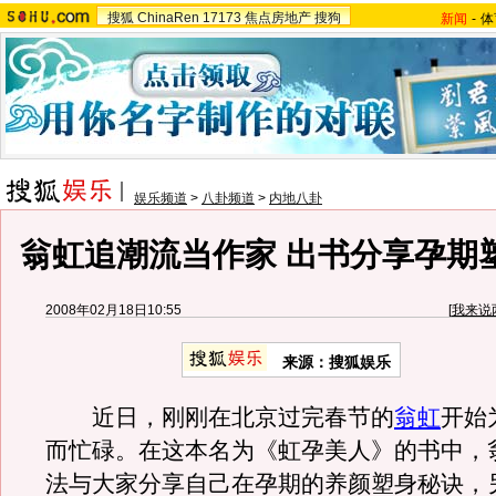
搜狐
ChinaRen
17173
焦点房地产
搜狗
新闻
-
体
娱乐频道
>
八卦频道
>
内地八卦
翁虹追潮流当作家 出书分享孕期塑
2008年02月18日10:55
[
我来说
来源：搜狐娱乐
近日，刚刚在北京过完春节的
翁虹
开始
而忙碌。在这本名为《虹孕美人》的书中，
法与大家分享自己在孕期的养颜塑身秘诀，