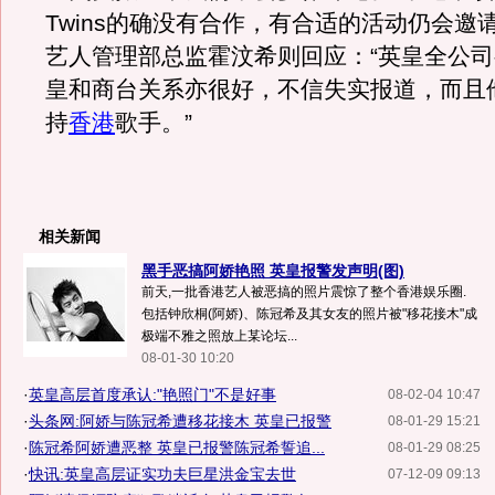
Twins的确没有合作，有合适的活动仍会邀
艺人管理部总监霍汶希则回应：“英皇全公
皇和商台关系亦很好，不信失实报道，而且
持
香港
歌手。”
相关新闻
黑手恶搞阿娇艳照 英皇报警发声明(图)
前天,一批香港艺人被恶搞的照片震惊了整个香港娱乐圈.
包括钟欣桐(阿娇)、陈冠希及其女友的照片被"移花接木"成
极端不雅之照放上某论坛...
08-01-30 10:20
·
英皇高层首度承认:"艳照门"不是好事
08-02-04 10:47
·
头条网:阿娇与陈冠希遭移花接木 英皇已报警
08-01-29 15:21
·
陈冠希阿娇遭恶整 英皇已报警陈冠希誓追...
08-01-29 08:25
·
快讯:英皇高层证实功夫巨星洪金宝去世
07-12-09 09:13