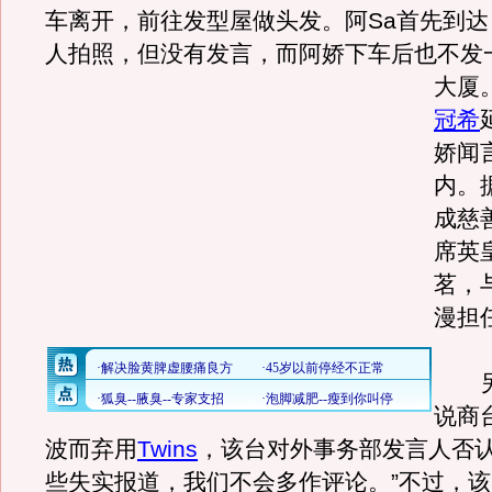
车离开，前往发型屋做头发。阿Sa首先到
人拍照，但没有发言，而阿娇下车后也不发
大厦
冠希
娇闻
内。
成慈
席英
茗，
漫担
另
说商
波而弃用
Twins
，该台对外事务部发言人否认
些失实报道，我们不会多作评论。”不过，