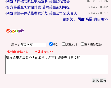
·
阿娇请保镖防疯狂歌迷近身 英皇已报警备...
07-08-18 11:36
·
警方将重查阿娇偷拍案 若属英皇策划将提...
07-04-28 08:02
·
阿娇偷拍事件被指蓄意策划 英皇公司坚决否认
07-04-27 09:57
更多关于
阿娇 高层
的新闻>>
用户：
匿名
隐藏地址
设为辩论话题
*搜狗拼音输入法，中文处理专家>>