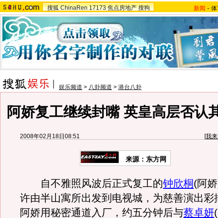
搜狐
ChinaRen
17173
焦点房地产
搜狗
新闻
-
体
娱乐频道
>
八卦频道
>
港台八卦
阿娇复工继续封嘴 英皇高层否认
2008年02月18日08:51
[
我来
来源：东方网
自不雅照风波后正式复工的
钟欣桐
(阿
许由半山寓所出发到电视城，为慈善演出彩
阿娇用秘密通道入厂，约五分钟后与
蔡卓妍