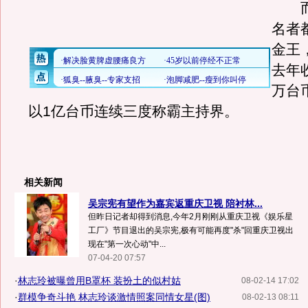
而
名者
金王
去年收
万台
以1亿台币连续三度称霸主持界。
相关新闻
吴宗宪有望作为嘉宾返重庆卫视 陪衬林...
但昨日记者却得到消息,今年2月刚刚从重庆卫视《娱乐星
工厂》节目退出的吴宗宪,极有可能再度"杀"回重庆卫视出
现在"第一次心动"中...
07-04-20 07:57
·
林志玲被曝曾用B罩杯 装扮土的似村姑
08-02-14 17:02
·
群模争奇斗艳 林志玲谈激情照案同情女星(图)
08-02-13 08:11