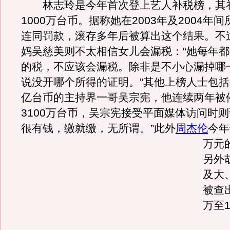
林志玲是今年首次登上艺人补税榜，其
1000万台币。据称她在2003年及2004年
连同罚款，滚存多年后被算出这个结果。不
妈吴慈美则不太相信女儿会漏税：“她每年
的税，不应该会漏税。除非是不小心漏掉哪
说没开哪个所得的证明。”其他上榜人士包
亿台币的主持界一哥吴宗宪，他连续两年被
3100万台币，吴宗宪接受平面媒体访问时则
很有钱，缴就缴，无所谓。
”此外
周杰伦
今年
万元
另外
及大
被查
万至1