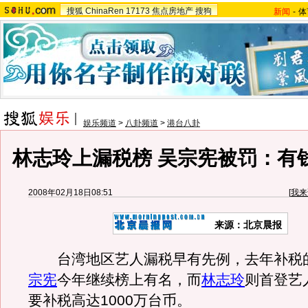
搜狐
ChinaRen
17173
焦点房地产
搜狗
新闻
-
体
娱乐频道
>
八卦频道
>
港台八卦
林志玲上漏税榜 吴宗宪被罚：有钱
2008年02月18日08:51
[
我来
来源：北京晨报
台湾地区艺人漏税早有先例，去年补税
宗宪
今年继续榜上有名，而
林志玲
则首登艺
要补税高达1000万台币。