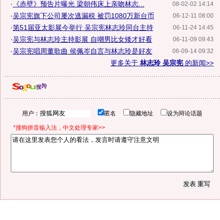
·
《赤壁》预告片曝光 梁朝伟床上亲吻林志...
08-02-02 14:14
·
吴宗宪旗下公司屡次逃漏税 被罚1080万新台币
06-12-11 08:00
·
第51届亚太影展今举行 吴宗宪林志玲同台主持
06-11-24 14:45
·
吴宗宪与林志玲主持影展 自嘲男比女矮才好看
06-11-09 09:43
·
吴宗宪唱周董歌曲 侯佩岑自言与林志玲是好友
06-09-14 09:32
更多关于
林志玲 吴宗宪
的新闻>>
用户：
匿名
隐藏地址
设为辩论话题
*搜狗拼音输入法，中文处理专家>>