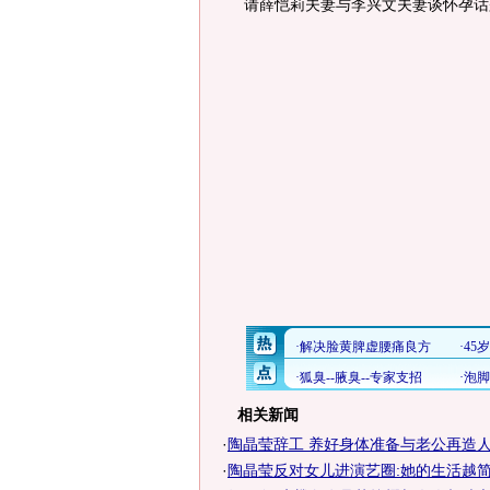
请薛恺莉夫妻与李兴文夫妻谈怀孕话题
相关新闻
·
陶晶莹辞工 养好身体准备与老公再造
·
陶晶莹反对女儿进演艺圈:她的生活越