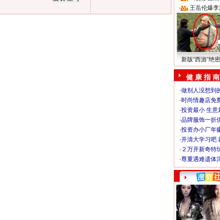
·
王岳伦爆李
新版“西游”绝
健 康 指 南
·
做别人没想到的
·
时尚情趣店免
·
投资最小 生意
·
品牌服饰一折
·
投资办小厂年
·
开清大学习吧 
·
２万开新奇特
·
尊重遇难遗体