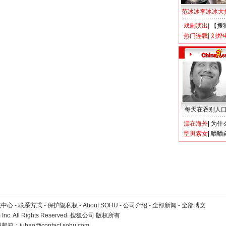
范冰冰李冰冰大
戏剧演出
|
【搜
热门连载
|
刘烨
每天在吞别人
漂在海外
|
为什
型男索女
|
晒晒
服中心
-
联系方式
-
保护隐私权
-
About SOHU
-
公司介绍
-
全部新闻
-
全部博文
Inc. All Rights Reserved. 搜狐公司
版权所有
报邮箱：
jubao@contact.sohu.com