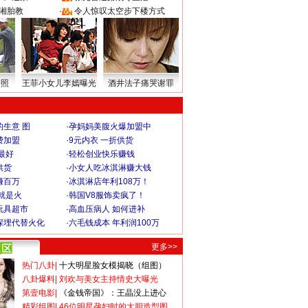
湘胎教
·
令人惊叹太空步下楼方式
密照
王菲小女儿李嫣曝光
酒井法子痛哭谢罪
生意 图
·
孕妈妈美腹火爆加盟中
费加盟
·
9元内衣 一折供货
最好
·
轻松创业快乐赚钱
供货
·
小女人吃冰淇淋赚大钱
赚百万
·
冰淇淋店年利108万！
就是火
·
韩国V8服饰卖疯了！
玩具超市
·
高血压病人 如何进补
深埋代替火化
·
六毛钱成本 年利润100万
更多>>
热门八卦
|
十大明星脸女模揭晓（组图）
八卦爆料
|
刘欢与美女主持情史大曝光
第壹电影
|
《金钱帝国》：王晶没上进心
精彩组图
|
46位明星孕妇时的大胆造型图