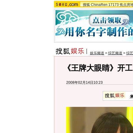
搜狐
ChinaRen
17173
焦点房
娱乐频道
>
综艺频道
>
综
《王牌大眼睛》开工
2008年02月14日10:23