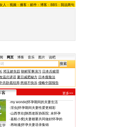
女人
-
视频
-
播客
-
邮件
-
博客
-
BBS
-
我说两句
闻
网页
博客
音乐
图片
说吧
长
邓玉娇失踪
朝鲜军事演习
日本兵赎罪
改温总讲话
夏日减肥秘方
日本瘦脸法
中共卧底结局
慈禧不快乐
侵略中国报告
更多>>
·
my wonde
|
怀孕期间的夫妻生活
·
淫虫
|
怀孕期间夫妻性爱更精彩
·
山西李欣
|
陕西老医协医院: 未怀孕
·
嘉航小窝
|
夫妻都要共同做好怀孕的
·
再响逢
|
怀孕夫妻语录集锦
上学