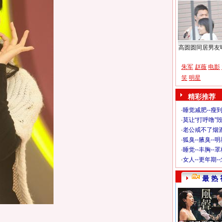
高圆圆同居男友
朱军
赵薇
电影
笑
明星
精彩推荐
·
睡觉减肥--瘦到
·
莫让“打呼噜”
·
老公戒不了烟酒
·
狐臭--腋臭--
·
睡觉--丰胸--
·
女人--更年期-
最 热 