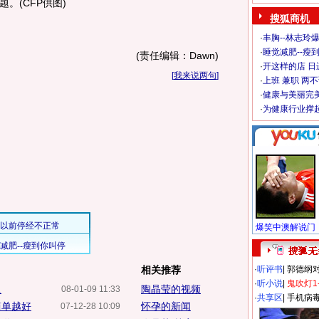
。(CFP供图)
搜狐商机
·
丰胸--林志玲
·
睡觉减肥--瘦到
(责任编辑：Dawn)
·
开这样的店 日进
[
我来说两句
]
·
上班 兼职 两
·
健康与美丽完
·
为健康行业撑
相关推荐
·
听评书
|
郭德纲
·
听小说
|
鬼吹灯1
人
陶晶莹的视频
08-01-09 11:33
·
共享区
|
手机病
简单越好
怀孕的新闻
07-12-28 10:09