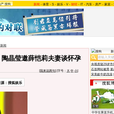
地产
搜狗
新闻
-
体育
-
S
-
娱乐
-
V
-
财经
-
IT
-
汽车
-
房产
-
家居
-
艺新闻
新
 陶晶莹邀薛恺莉夫妻谈怀孕
央视质疑29岁市
石首网站被黑
篡
[
我来说两句
] [字号：
大
中
小
]
宋美龄牛奶洗澡
来源：搜狐娱乐
中学生乘直升机