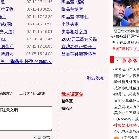
之道
陶晶莹 档案
07-12-17 11:46
颗粒无收
陶晶莹博客
07-11-18 00:56
...
陶晶莹 李李仁
07-11-17 23:25
戒(图)
半路夫妻
07-11-15 16:50
光大道》
夫妻相处之道
揭田壮壮徐帆
07-11-15 16:01
·
赵薇被爆已经怀
...
2007开工高速公路
07-11-14 11:46
·
李宇春爆遭母逼
哽咽落泪
京沪高铁正式开工
07-11-13 16:09
·
圣诞节明信片八
主持超女
吕丽萍孙海英怀孕
06-05-15 14:08
茶 余 饭
多关于
陶晶莹 怀孕
的新闻>>
·
何炅获地产大亨
·
陈慧琳产后恢复
我要发布
·
殷桃街头休闲装
·
范冰冰红地毯
隐藏地址
设为辩论话题
我来说两句
·
姚晨与老公素
·
日军竟拿战俘
精华区
·
盘点网坛大腕
辩论区
·
美女办公室遭
·
《Nobody》
·
搜狐娱乐招聘
·
台北电玩展靓丽S
·
《变形金刚