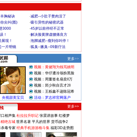
爆丰胸秘诀
·
减肥--小肚子赘肉没了
你尖叫(图)
·
吸引异性的秘密武器
3000
·
45岁以前停经不正常
不误！
·
解决脸黄脾虚腰痛良方
美展现！
·
泡脚减肥--瘦到你叫停！
起一片明镜
·
狐臭--腋臭--09新疗法
更多>>
对口相声集
杜拉拉升职记
张震讲故事
红楼梦
-精绝古城
世界名著
平凡的世界
货币战争2
毒杀毒专家
经典手机游游格斗集
福彩3D走势图