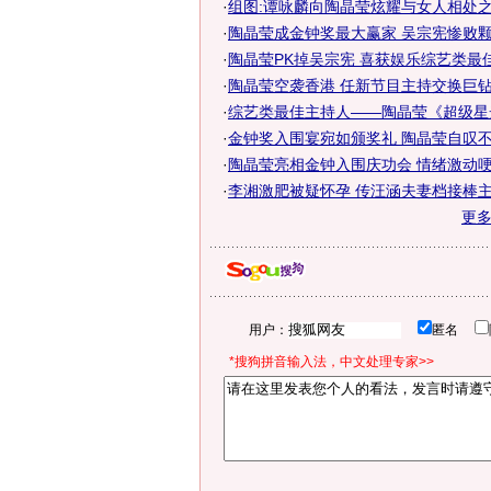
·
组图:谭咏麟向陶晶莹炫耀与女人相处
·
陶晶莹成金钟奖最大赢家 吴宗宪惨败
·
陶晶莹PK掉吴宗宪 喜获娱乐综艺类最佳主
·
陶晶莹空袭香港 任新节目主持交换巨钻
·
综艺类最佳主持人——陶晶莹《超级星
·
金钟奖入围宴宛如颁奖礼 陶晶莹自叹不如
·
陶晶莹亮相金钟入围庆功会 情绪激动
·
李湘激肥被疑怀孕 传汪涵夫妻档接棒
更
用户：
匿名
*搜狗拼音输入法，中文处理专家>>