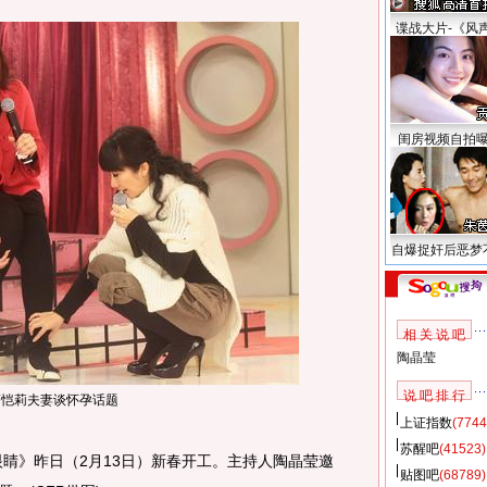
谍战大片-《风
闺房视频自拍
自爆捉奸后恶梦
相 关 说 吧
陶晶莹
说 吧 排 行
薛恺莉夫妻谈怀孕话题
上证指数
(7744
苏醒吧
(41523)
》昨日（2月13日）新春开工。主持人陶晶莹邀
贴图吧
(68789)