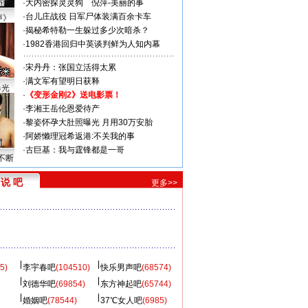
·
大内密探灵灵狗
倪萍-美丽的事
·
台儿庄战役 日军尸体装满百余卡车
声》
·
揭秘希特勒一生躲过多少次暗杀？
·
1982香港回归中英谈判鲜为人知内幕
·
宋丹丹：张国立活得太累
·
满文军有望明日获释
曝光
·
《变形金刚2》送电影票！
·
李湘王岳伦恩爱待产
·
黎姿怀孕大肚照曝光 月用30万安胎
·
阿娇懒理冠希返港:不关我的事
·
古巨基：我与霆锋都是一哥
不断
说 吧
更多>>
5)
李宇春吧
(104510)
快乐男声吧
(68574)
刘德华吧
(69854)
东方神起吧
(65744)
婚姻吧
(78544)
37℃女人吧
(6985)