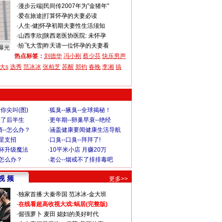
·
漫步云端
|
民间传2007年为"金猪年"
·
爱在旅途
|
打算怀孕的夫妻必读
·
人生-健
|
怀孕初期夫妻性生活须知
·
山西李欣
|
陕西老医协医院: 未怀孕
·
纷飞大雪
|
昨天请一位怀孕的夫妻看
曝光
热点标签：
刘德华
冯小刚
蔡少芬
快乐男声
大s
选秀
范冰冰
张柏芝
苏醒
郑钧
春晚
李湘
搞
你尖叫(图)
·
狐臭--腋臭--全球揭秘！
毁了后半生
·
更年期--卵巢早衰--绝经
--怎么办？
·
涵盖健康要闻健康生活导航
明星支招
·
口臭--口臭--拜拜了!
罩杯升级魔法
·
10平米小店 月赚20万
-怎么办？
·
老公--烟戒不了排排毒吧
视 频
更多>>
·
独家首播:大秦帝国
范冰冰-金大班
·
在线看超高收视大戏:
蜗居(完整版)
·
倔强萝卜
麦田
媳妇的美好时代