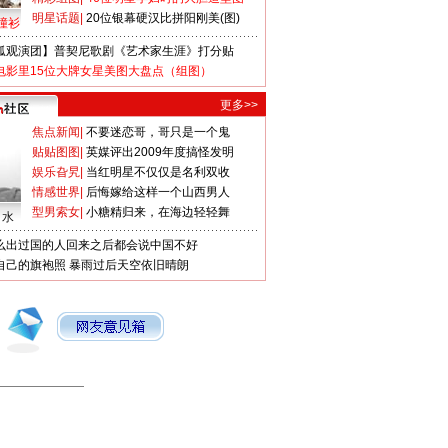
明星话题
|
20位银幕硬汉比拼阳刚美(图)
撞衫
狐观演团】普契尼歌剧《艺术家生涯》打分贴
电影里15位大牌女星美图大盘点（组图）
更多>>
焦点新闻
|
不要迷恋哥，哥只是一个鬼
贴贴图图
|
英媒评出2009年度搞怪发明
娱乐旮旯
|
当红明星不仅仅是名利双收
情感世界
|
后悔嫁给这样一个山西男人
型男索女
|
小糖精归来，在海边轻轻舞
口水
么出过国的人回来之后都会说中国不好
自己的旗袍照
暴雨过后天空依旧晴朗